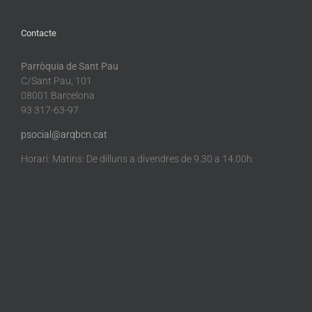
Contacte
Parròquia de Sant Pau
C/Sant Pau, 101
08001 Barcelona
93 317-63-97
psocial@arqbcn.cat
Horari: Matins: De dilluns a divendres de 9.30 a 14.00h.