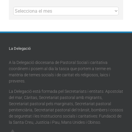
Arxius
La Delegació
A la Delegació diocesana de Pastoral Social i caritativa
coordinem i posem al dia la tasca que portem a terme en
matèria de temes socials i de caritat els religiosos, laics i
preveres.
La Delegació està formada pel Secretariats i entitats: Apostolat
del mar, Càritas, Secretariat pastoral amb migrants,
Secretariat pastoral pels marginats, Secretariat pastoral
penitenciària, Secretariat pastoral del trànsit, bombers i cossos
de seguretat i les Institucions socials i caritatives: Fundació de
la Santa Creu, Justícia i Pau, Mans Unides i Obinso.