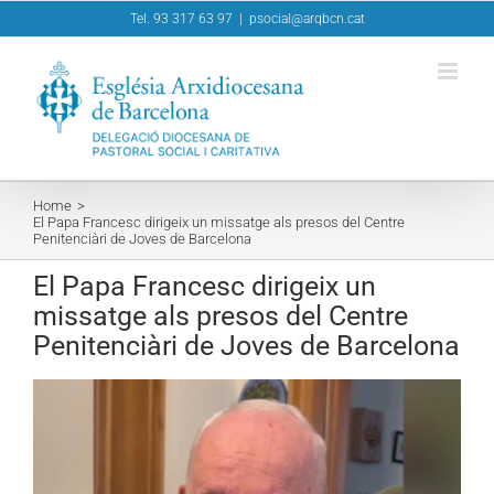
Skip
Tel. 93 317 63 97
|
psocial@arqbcn.cat
to
content
Home
El Papa Francesc dirigeix un missatge als presos del Centre
Penitenciàri de Joves de Barcelona
El Papa Francesc dirigeix un
missatge als presos del Centre
Penitenciàri de Joves de Barcelona
View
Larger
Image