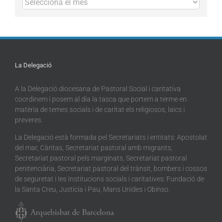
La Delegació
A la Delegació diocesana de Pastoral Social i caritativa
coordinem i posem al dia la tasca que portem a terme en
matèria de temes socials i de caritat els religiosos, laics i
preveres.
La Delegació està formada pel Secretariats i entitats: Apostolat
del mar, Càritas, Secretariat pastoral amb migrants,
Secretariat pastoral pels marginats, Secretariat pastoral
penitenciària, Secretariat pastoral del trànsit, bombers i cossos
de seguretat i les Institucions socials i caritatives: Fundació de
la Santa Creu, Justícia i Pau, Mans Unides i Obinso.