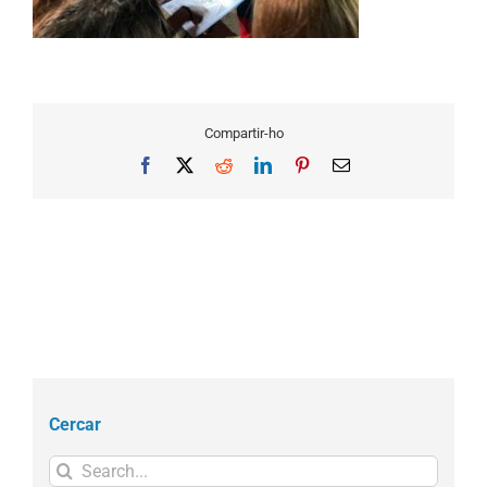
Compartir-ho
Facebook
X
Reddit
LinkedIn
Pinterest
Email
Cercar
Search