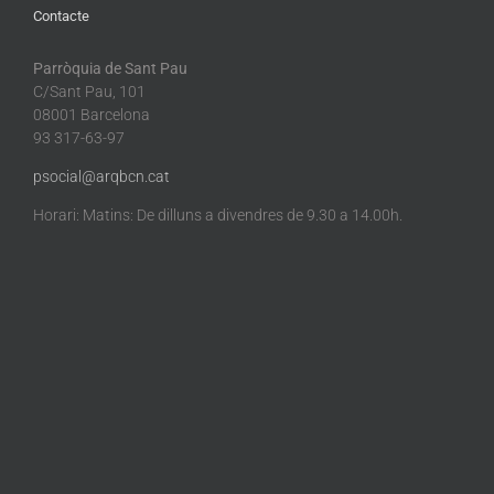
Contacte
Parròquia de Sant Pau
C/Sant Pau, 101
08001 Barcelona
93 317-63-97
psocial@arqbcn.cat
Horari: Matins: De dilluns a divendres de 9.30 a 14.00h.