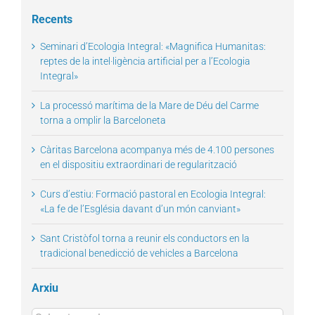
for:
Recents
Seminari d’Ecologia Integral: «Magnifica Humanitas:
reptes de la intel·ligència artificial per a l’Ecologia
Integral»
La processó marítima de la Mare de Déu del Carme
torna a omplir la Barceloneta
Càritas Barcelona acompanya més de 4.100 persones
en el dispositiu extraordinari de regularització
Curs d’estiu: Formació pastoral en Ecologia Integral:
«La fe de l’Església davant d’un món canviant»
Sant Cristòfol torna a reunir els conductors en la
tradicional benedicció de vehicles a Barcelona
Arxiu
Arxius