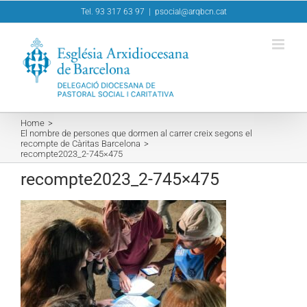
Skip
Tel. 93 317 63 97
|
psocial@arqbcn.cat
to
content
Home
El nombre de persones que dormen al carrer creix segons el
recompte de Càritas Barcelona
recompte2023_2-745×475
recompte2023_2-745×475