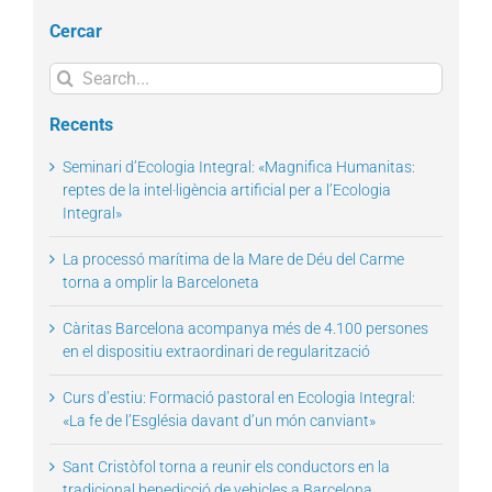
Cercar
Search
for:
Recents
Seminari d’Ecologia Integral: «Magnifica Humanitas:
reptes de la intel·ligència artificial per a l’Ecologia
Integral»
La processó marítima de la Mare de Déu del Carme
torna a omplir la Barceloneta
Càritas Barcelona acompanya més de 4.100 persones
en el dispositiu extraordinari de regularització
Curs d’estiu: Formació pastoral en Ecologia Integral:
«La fe de l’Església davant d’un món canviant»
Sant Cristòfol torna a reunir els conductors en la
tradicional benedicció de vehicles a Barcelona