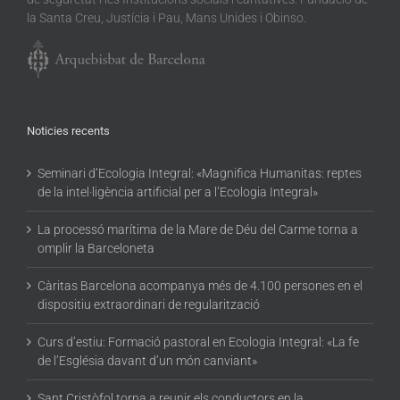
la Santa Creu, Justícia i Pau, Mans Unides i Obinso.
Noticies recents
Seminari d’Ecologia Integral: «Magnifica Humanitas: reptes
de la intel·ligència artificial per a l’Ecologia Integral»
La processó marítima de la Mare de Déu del Carme torna a
omplir la Barceloneta
Càritas Barcelona acompanya més de 4.100 persones en el
dispositiu extraordinari de regularització
Curs d’estiu: Formació pastoral en Ecologia Integral: «La fe
de l’Església davant d’un món canviant»
Sant Cristòfol torna a reunir els conductors en la