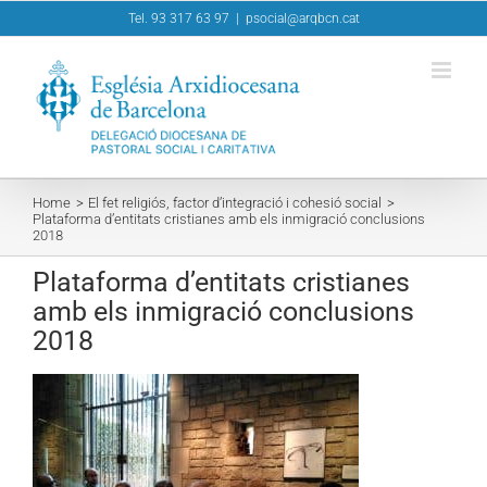
Skip
Tel. 93 317 63 97
|
psocial@arqbcn.cat
to
content
Home
El fet religiós, factor d’integració i cohesió social
Plataforma d’entitats cristianes amb els inmigració conclusions
2018
Plataforma d’entitats cristianes
amb els inmigració conclusions
2018