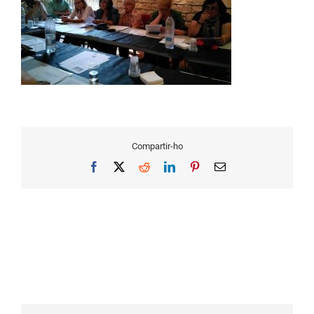
Compartir-ho
Facebook
X
Reddit
LinkedIn
Pinterest
Email