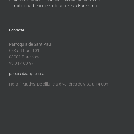
tradicional benedicció de vehicles a Barcelona
Contacte
Parròquia de Sant Pau
C/Sant Pau, 101
08001 Barcelona
93 317-63-97
psocial@arqbcn.cat
Horari: Matins: De dilluns a divendres de 9.30 a 14.00h.