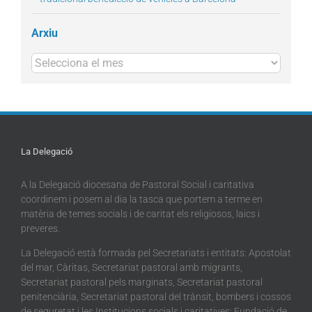
Arxiu
Arxius
La Delegació
A la Delegació diocesana de Pastoral Social i caritativa
coordinem i posem al dia la tasca que portem a terme en
matèria de temes socials i de caritat els religiosos, laics i
preveres.
La Delegació està formada pel Secretariats i entitats: Apostolat
del mar, Càritas, Secretariat pastoral amb migrants,
Secretariat pastoral pels marginats, Secretariat pastoral
penitenciària, Secretariat pastoral del trànsit, bombers i cossos
de seguretat i les Institucions socials i caritatives: Fundació de