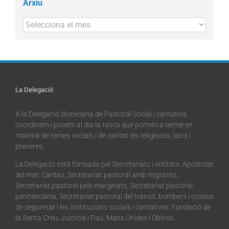
Arxiu
Arxius
La Delegació
A la Delegació diocesana de Pastoral Social i caritativa
coordinem i posem al dia la tasca que portem a terme en
matèria de temes socials i de caritat els religiosos, laics i
preveres.
La Delegació està formada pel Secretariats i entitats: Apostolat
del mar, Càritas, Secretariat pastoral amb migrants,
Secretariat pastoral pels marginats, Secretariat pastoral
penitenciària, Secretariat pastoral del trànsit, bombers i cossos
de seguretat i les Institucions socials i caritatives: Fundació de
la Santa Creu, Justícia i Pau, Mans Unides i Obinso.