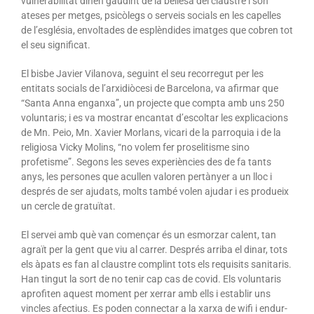
vulnerabilitat dinen gaudint de la bellesa del claustre i són
ateses per metges, psicòlegs o serveis socials en les capelles
de l’església, envoltades de esplèndides imatges que cobren tot
el seu significat.
El bisbe Javier Vilanova, seguint el seu recorregut per les
entitats socials de l’arxidiòcesi de Barcelona, va afirmar que
“Santa Anna enganxa”, un projecte que compta amb uns 250
voluntaris; i es va mostrar encantat d’escoltar les explicacions
de Mn. Peio, Mn. Xavier Morlans, vicari de la parroquia i de la
religiosa Vicky Molins, “no volem fer proselitisme sino
profetisme”. Segons les seves experiències des de fa tants
anys, les persones que acullen valoren pertànyer a un lloc i
després de ser ajudats, molts també volen ajudar i es produeix
un cercle de gratuïtat.
El servei amb què van començar és un esmorzar calent, tan
agraït per la gent que viu al carrer. Després arriba el dinar, tots
els àpats es fan al claustre complint tots els requisits sanitaris.
Han tingut la sort de no tenir cap cas de covid. Els voluntaris
aprofiten aquest moment per xerrar amb ells i establir uns
vincles afectius. Es poden connectar a la xarxa de wifi i endur-