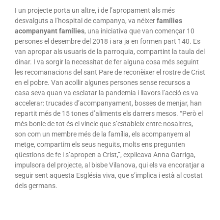
I un projecte porta un altre, i de l’apropament als més
desvalguts a l’hospital de campanya, va néixer
famílies
acompanyant famílies
, una iniciativa que van començar 10
persones el desembre del 2018 i ara ja en formen part 140. Es
van apropar als usuaris de la parroquia, compartint la taula del
dinar. I va sorgir la necessitat de fer alguna cosa més seguint
les recomanacions del sant Pare de reconèixer el rostre de Crist
en el pobre. Van acollir algunes persones sense recursos a
casa seva quan va esclatar la pandemia i llavors l’acció es va
accelerar: trucades d’acompanyament, bosses de menjar, han
repartit més de 15 tones d’aliments els darrers mesos. “Però el
més bonic de tot és el vincle que s’estableix entre nosaltres,
son com un membre més de la família, els acompanyem al
metge, compartim els seus neguits, molts ens pregunten
qüestions de fe i s’apropen a Crist,”, explicava Anna Garriga,
impulsora del projecte, al bisbe Vilanova, qui els va encoratjar a
seguir sent aquesta Església viva, que s’implica i està al costat
dels germans.