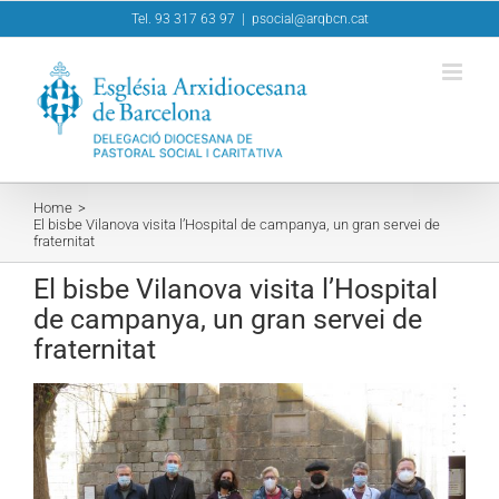
Skip
Tel. 93 317 63 97
|
psocial@arqbcn.cat
to
content
Home
El bisbe Vilanova visita l’Hospital de campanya, un gran servei de
fraternitat
El bisbe Vilanova visita l’Hospital
de campanya, un gran servei de
fraternitat
View
Larger
Image