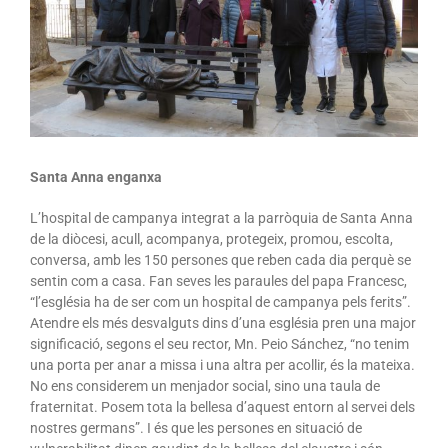
Santa Anna enganxa
L’hospital de campanya integrat a la parròquia de Santa Anna
de la diòcesi, acull, acompanya, protegeix, promou, escolta,
conversa, amb les 150 persones que reben cada dia perquè se
sentin com a casa. Fan seves les paraules del papa Francesc,
“l’església ha de ser com un hospital de campanya pels ferits”.
Atendre els més desvalguts dins d’una església pren una major
significació, segons el seu rector, Mn. Peio Sánchez, “no tenim
una porta per anar a missa i una altra per acollir, és la mateixa.
No ens considerem un menjador social, sino una taula de
fraternitat. Posem tota la bellesa d’aquest entorn al servei dels
nostres germans”. I és que les persones en situació de