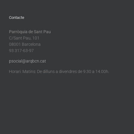
Contacte
Parròquia de Sant Pau
C/Sant Pau, 101
08001 Barcelona
93 317-63-97
psocial@arqbcn.cat
Horari: Matins: De dilluns a divendres de 9.30 a 14.00h.