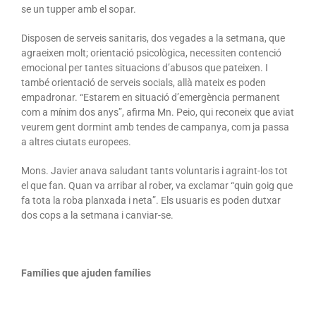
se un tupper amb el sopar.
Disposen de serveis sanitaris, dos vegades a la setmana, que
agraeixen molt; orientació psicològica, necessiten contenció
emocional per tantes situacions d’abusos que pateixen. I
també orientació de serveis socials, allà mateix es poden
empadronar. “Estarem en situació d’emergència permanent
com a mínim dos anys”, afirma Mn. Peio, qui reconeix que aviat
veurem gent dormint amb tendes de campanya, com ja passa
a altres ciutats europees.
Mons. Javier anava saludant tants voluntaris i agraint-los tot
el que fan. Quan va arribar al rober, va exclamar “quin goig que
fa tota la roba planxada i neta”. Els usuaris es poden dutxar
dos cops a la setmana i canviar-se.
Famílies que ajuden famílies