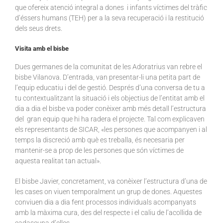
que ofereix atenció integral a dones i infants víctimes del tràfic
d’éssers humans (TEH) per a la seva recuperació i la restitució
dels seus drets.
Visita amb el bisbe
Dues germanes de la comunitat de les Adoratrius van rebre el
bisbe Vilanova. D’entrada, van presentar-li una petita part de
l’equip educatiu i del de gestió. Després d’una conversa de tu a
tu contextualitzant la situació i els objectius de l’entitat amb el
dia a dia el bisbe va poder conèixer amb més detall l’estructura
del gran equip que hi ha radera el projecte. Tal com explicaven
els representants de SICAR, «les persones que acompanyen i al
temps la discreció amb què es treballa, és necesaria per
mantenir-se a prop de les persones que són víctimes de
aquesta realitat tan actual».
El bisbe Javier, concretament, va conèixer l’estructura d’una de
les cases on viuen temporalment un grup de dones. Aquestes
conviuen dia a dia fent processos individuals acompanyats
amb la màxima cura, des del respecte i el caliu de l’acollida de