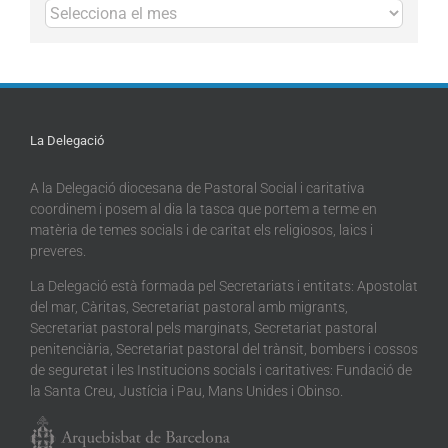
Arxius
La Delegació
A la Delegació diocesana de Pastoral Social i caritativa
coordinem i posem al dia la tasca que portem a terme en
matèria de temes socials i de caritat els religiosos, laics i
preveres.
La Delegació està formada pel Secretariats i entitats: Apostolat
del mar, Càritas, Secretariat pastoral amb migrants,
Secretariat pastoral pels marginats, Secretariat pastoral
penitenciària, Secretariat pastoral del trànsit, bombers i cossos
de seguretat i les Institucions socials i caritatives: Fundació de
la Santa Creu, Justícia i Pau, Mans Unides i Obinso.