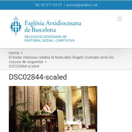
Skip
Tel. 93 317 63 97
|
psocial@arqbcn.cat
to
content
Home
El bisbe Vilanova celebra la festa dels Àngels Custodis amb els
cossos de seguretat
DSC02844-scaled
DSC02844-scaled