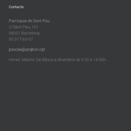
Contacte
Parròquia de Sant Pau
C/Sant Pau, 101
08001 Barcelona
93 317-63-97
psocial@arqbcn.cat
Horari: Matins: De dilluns a divendres de 9.30 a 14.00h.