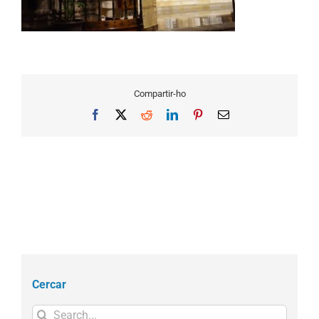
Compartir-ho
Facebook
X
Reddit
LinkedIn
Pinterest
Email
Cercar
Search