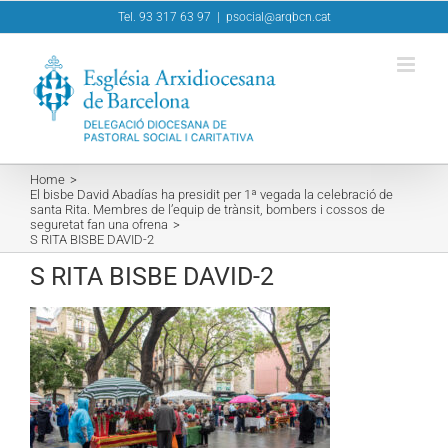
Skip
Tel. 93 317 63 97
|
psocial@arqbcn.cat
to
content
Home
El bisbe David Abadías ha presidit per 1ª vegada la celebració de
santa Rita. Membres de l’equip de trànsit, bombers i cossos de
seguretat fan una ofrena
S RITA BISBE DAVID-2
S RITA BISBE DAVID-2