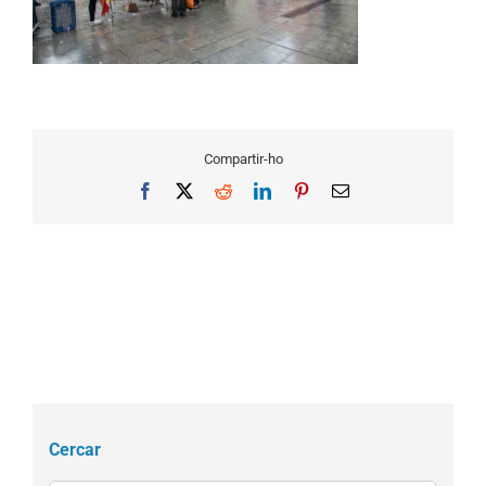
Compartir-ho
Facebook
X
Reddit
LinkedIn
Pinterest
Email
Cercar