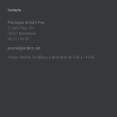
Contacte
Parròquia de Sant Pau
C/Sant Pau, 101
08001 Barcelona
93 317-63-97
psocial@arqbcn.cat
Horari: Matins: De dilluns a divendres de 9.30 a 14.00h.