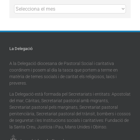
Arxius
La Delegació
A la Delegació diocesana de Pastoral Social i caritativa
coordinem i posem al dia la tasca que portem a terme en
matèria de temes socials i de caritat els religiosos, laics i
preveres.
La Delegació està formada pel Secretariats i entitats: Apostolat
del mar, Càritas, Secretariat pastoral amb migrants,
Secretariat pastoral pels marginats, Secretariat pastoral
penitenciària, Secretariat pastoral del trànsit, bombers i cossos
de seguretat i les Institucions socials i caritatives: Fundació de
la Santa Creu, Justícia i Pau, Mans Unides i Obinso.