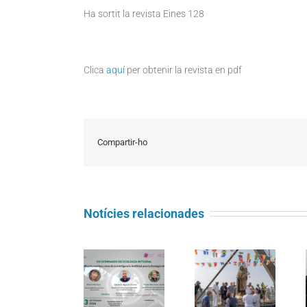
Ha sortit la revista Eines 128
Clica
aquí
per obtenir la revista en pdf
Compartir-ho
Notícies relacionades
Seminari
Càritas
d’Ecologia
Barcelona
Integral:
La processó
acompanya
«Magnifica
marítima de la
més de 4.100
Humanitas:
Mare de Déu
persones en el
reptes de la
del Carme