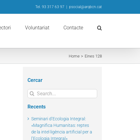
Tel. 93 317 63 97
|
psocial@arqbcn.cat
ectori
Voluntariat
Contacte
Home
Eines 128
Cercar
Search
for:
Recents
Seminari d’Ecologia Integral:
«Magnifica Humanitas: reptes
de la intel·ligència artificial per a
l’Ecologia Integral»