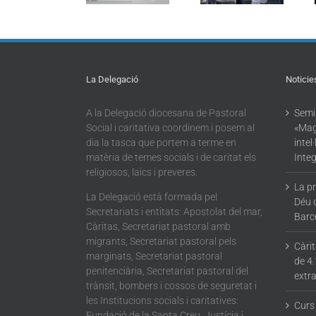
dispositiu
intel·ligència
torna a omplir
extraordinari
artificial per a
la Barceloneta
de
l’Ecologia
regularització
Integral»
La Delegació
Noticie
A la Delegació diocesana de Pastoral
Semin
Social i caritativa coordinem i posem al
«Mag
dia la tasca que portem a terme en
intel
matèria de temes socials i de caritat els
Integ
religiosos, laics i preveres.
La p
La Delegació està formada pel
Déu 
Secretariats i entitats: Apostolat del mar,
Barc
Càritas, Secretariat pastoral amb
migrants, Secretariat pastoral pels
Càri
marginats, Secretariat pastoral
de 4.
penitenciària, Secretariat pastoral del
extra
trànsit, bombers i cossos de seguretat i
les Institucions socials i caritatives:
Curs
Fundació de la Santa Creu, Justícia i