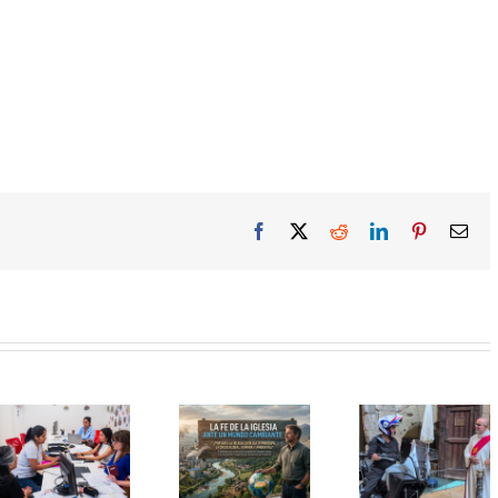
Facebook
X
Reddit
LinkedIn
Pinterest
Ema
Seminar
Curs d’estiu:
Sant Cristòfol
d’Ecolog
Formació
torna a reunir
Integral
pastoral en
els conductors
«Magnifi
Ecologia
en la
Humanita
Integral: «La fe
tradicional
reptes de 