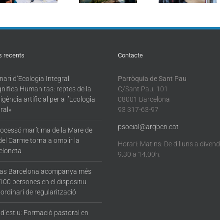
de l’Església
benedicció de
intel·ligèn
davant d’un
vehicles a
artificial p
món canviant»
Barcelona
l’Ecologi
Integral
s recents
Contacte
ari d’Ecologia Integral:
Parròquia de Sant Pau
nifica Humanitas: reptes de la
C/Sant Pau, 101
·ligència artificial per a l’Ecologia
08001 Barcelona
ral»
93 317-63-97
psocial@arqbcn.cat
rocessó marítima de la Mare de
del Carme torna a omplir la
Horari: Matins: De dilluns a diven
eloneta
9.30 a 14.00h.
tas Barcelona acompanya més
100 persones en el dispositiu
ordinari de regularització
 d’estiu: Formació pastoral en