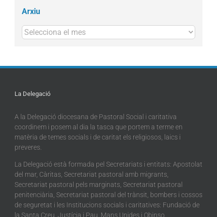
Arxiu
Arxius
La Delegació
A la Delegació diocesana de Pastoral Social i caritativa
coordinem i posem al dia la tasca que portem a terme en
matèria de temes socials i de caritat els religiosos, laics i
preveres.
La Delegació està formada pel Secretariats i entitats: Apostolat
del mar, Càritas, Secretariat pastoral amb migrants,
Secretariat pastoral pels marginats, Secretariat pastoral
penitenciària, Secretariat pastoral del trànsit, bombers i cossos
de seguretat i les Institucions socials i caritatives: Fundació de
la Santa Creu, Justícia i Pau, Mans Unides i Obinso.