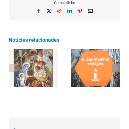
Compartir-ho
Facebook
X
Reddit
LinkedIn
Pinterest
Email
Notícies relacionades
Juny 2021 – Objectiu
Juliol 2021 – Objectiu
Laudato si’ : Promoure
Laudato si’: Participar
una espiritualitat
en l’acció comunitària
ecològica