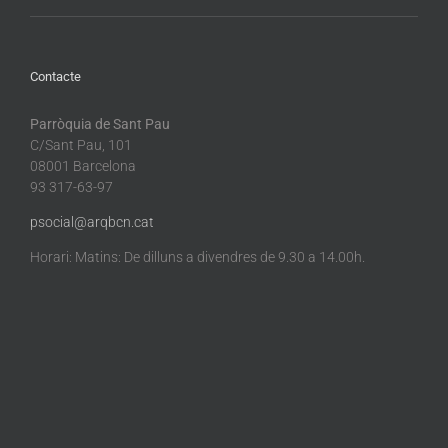
Contacte
Parròquia de Sant Pau
C/Sant Pau, 101
08001 Barcelona
93 317-63-97
psocial@arqbcn.cat
Horari: Matins: De dilluns a divendres de 9.30 a 14.00h.