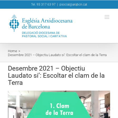
Skip
Tel. 93 317 63 97
|
psocial@arqbcn.cat
to
content
Home
Desembre 2021 – Objectiu Laudato si’: Escoltar el clam de la Terra
Desembre 2021 – Objectiu
Laudato si’: Escoltar el clam de la
Terra
View
Larger
Image