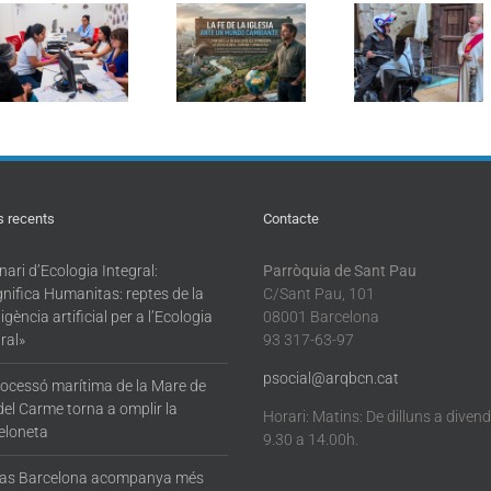
Curs d’estiu:
Sant Cristòfol
d’Ecolog
Formació
torna a reunir
Integral
pastoral en
els conductors
«Magnifi
Ecologia
en la
Humanita
Integral: «La fe
tradicional
reptes de 
de l’Església
benedicció de
intel·ligèn
davant d’un
vehicles a
artificial p
món canviant»
Barcelona
l’Ecologi
Integral
s recents
Contacte
ari d’Ecologia Integral:
Parròquia de Sant Pau
nifica Humanitas: reptes de la
C/Sant Pau, 101
·ligència artificial per a l’Ecologia
08001 Barcelona
ral»
93 317-63-97
psocial@arqbcn.cat
rocessó marítima de la Mare de
del Carme torna a omplir la
Horari: Matins: De dilluns a diven
eloneta
9.30 a 14.00h.
tas Barcelona acompanya més