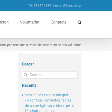
Tel. 93 317 63 97
|
psocial@arqbcn.cat
ectori
Voluntariat
Contacte
toral penitenciària a través del testimoni de dos voluntaris
Cercar
Search
for:
Recents
Seminari d’Ecologia Integral:
«Magnifica Humanitas: reptes
de la intel·ligència artificial per a
l’Ecologia Integral»