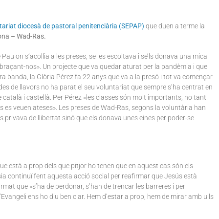
tariat diocesà de pastoral penitenciària (SEPAP)
que duen a terme la
lona – Wad-Ras.
au on s’acollia a les preses, se les escoltava i se’ls donava una mica
abraçant-nos». Un projecte que va quedar aturat per la pandèmia i que
tra banda, la Glòria Pérez fa 22 anys que va a la presó i tot va començar
 des de llavors no ha parat el seu voluntariat que sempre s’ha centrat en
e català i castellà. Per Pérez «les classes són molt importants, no tant
es es veuen ateses». Les preses de Wad-Ras, segons la voluntària han
 privava de llibertat sinó que els donava unes eines per poder-se
ue està a prop dels que pitjor ho tenen que en aquest cas són els
ia continuï fent aquesta acció social per reafirmar que Jesús està
rmat que «s’ha de perdonar, s’han de trencar les barreres i per
’Evangeli ens ho diu ben clar. Hem d’estar a prop, hem de mirar amb ulls