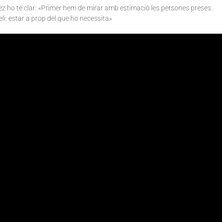
ez ho té clar: «Primer hem de mirar amb estimació les persones preses.
li: estar a prop del que ho necessita»