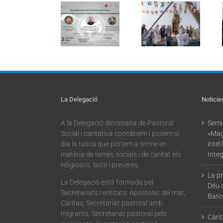
d’Ecologia
Barcelona
Integral:
La processó
acompanya
«Magnifica
marítima de la
més de 4.100
Humanitas:
Mare de Déu
persones en el
reptes de la
del Carme
dispositiu
intel·ligència
torna a omplir
extraordinari
artificial per a
la Barceloneta
de
l’Ecologia
regularització
Integral»
La Delegació
Noticie
A la Delegació diocesana de Pastoral
Semin
Social i caritativa coordinem i posem al
«Mag
dia la tasca que portem a terme en
intel
matèria de temes socials i de caritat els
Integ
religiosos, laics i preveres.
La p
La Delegació està formada pel
Déu 
Secretariats i entitats: Apostolat del mar,
Barc
Càritas, Secretariat pastoral amb
migrants, Secretariat pastoral pels
Càri