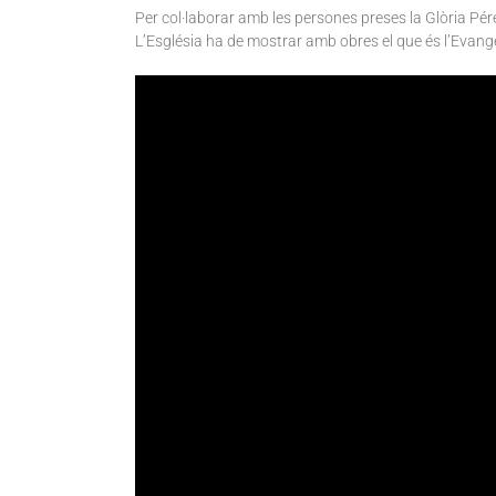
Per col·laborar amb les persones preses la Glòria Pér
L’Església ha de mostrar amb obres el que és l’Evange