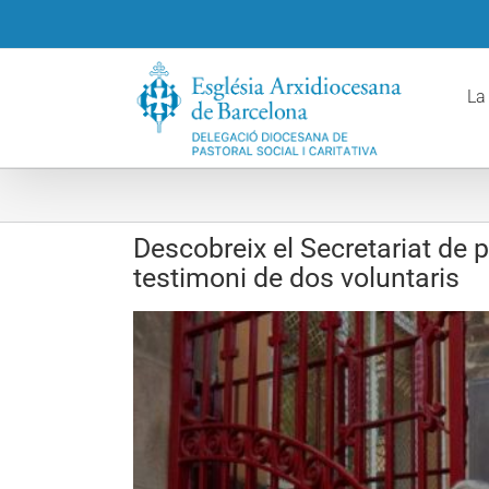
Skip
to
content
La
Descobreix el Secretariat de p
testimoni de dos voluntaris
View
Larger
Image