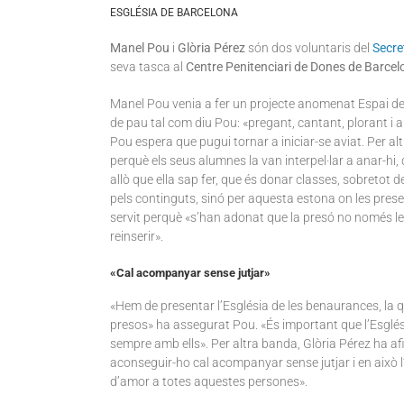
ESGLÉSIA DE BARCELONA
Manel Pou
i
Glòria Pérez
són dos voluntaris del
Secre
seva tasca al
Centre Penitenciari de Dones de Barce
Manel Pou venia a fer un projecte anomenat Espai de P
de pau tal com diu Pou: «pregant, cantant, plorant i 
Pou espera que pugui tornar a iniciar-se aviat. Per al
perquè els seus alumnes la van interpel·lar a anar-hi,
allò que ella sap fer, que és donar classes, sobretot d
pels continguts, sinó per aquesta estona on les pres
servit perquè «s’han adonat que la presó no només les
reinserir».
«Cal acompanyar sense jutjar»
«Hem de presentar l’Església de les benaurances, la q
presos» ha assegurat Pou. «És important que l’Esglés
sempre amb ells». Per altra banda, Glòria Pérez ha afi
aconseguir-ho cal acompanyar sense jutjar i en això l
d’amor a totes aquestes persones».