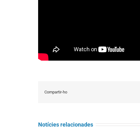
Compartir-ho
Notícies relacionades
Seminari
Càritas