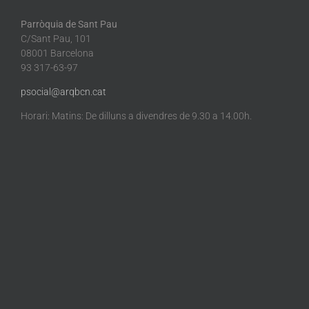
Parròquia de Sant Pau
C/Sant Pau, 101
08001 Barcelona
93 317-63-97
psocial@arqbcn.cat
Horari: Matins: De dilluns a divendres de 9.30 a 14.00h.