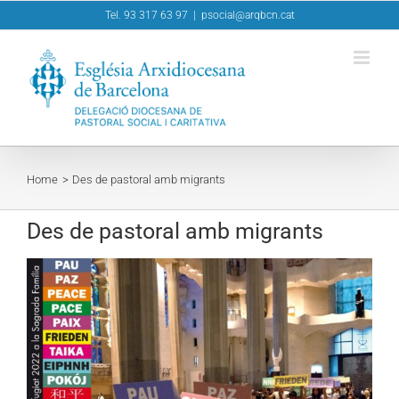
Skip
Tel. 93 317 63 97
|
psocial@arqbcn.cat
to
content
Home
Des de pastoral amb migrants
Des de pastoral amb migrants
View
Larger
Image