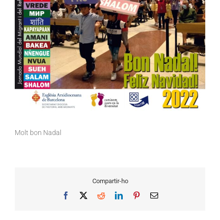
Molt bon Nadal
Compartir-ho
Facebook
X
Reddit
LinkedIn
Pinterest
Email