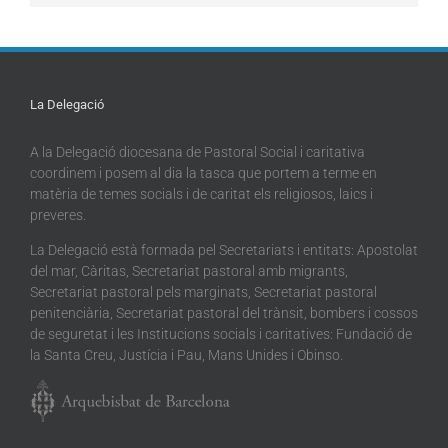
La Delegació
A la Delegació diocesana de Pastoral Social i caritativa
coordinem i posem al dia la tasca que portem a terme en
matèria de temes socials i de caritat els religiosos, laics i
preveres.
La Delegació està formada pel Secretariats i entitats: Apostolat
del mar, Càritas, Secretariat pastoral amb migrants,
Secretariat pastoral pels marginats, Secretariat pastoral
penitenciària, Secretariat pastoral del trànsit, bombers i cossos
de seguretat i les Institucions socials i caritatives: Fundació de
la Santa Creu, Justícia i Pau, Mans Unides i Obinso.