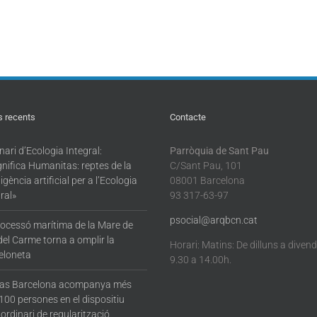
s recents
Contacte
ari d’Ecologia Integral:
Parròquia de Sant Pau
nifica Humanitas: reptes de la
C/Sant Pau, 101
·ligència artificial per a l’Ecologia
08001 Barcelona
ral»
93 317-63-97
psocial@arqbcn.cat
rocessó marítima de la Mare de
del Carme torna a omplir la
Horari: Matins: De dilluns a diven
eloneta
9.30 a 14.00h.
tas Barcelona acompanya més
100 persones en el dispositiu
ordinari de regularització