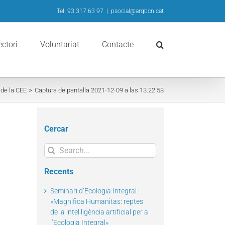
Tel. 93 317 63 97
|
psocial@arqbcn.cat
ectori
Voluntariat
Contacte
 de la CEE
Captura de pantalla 2021-12-09 a las 13.22.58
Cercar
Search
for:
Recents
Seminari d’Ecologia Integral:
«Magnifica Humanitas: reptes
de la intel·ligència artificial per a
l’Ecologia Integral»