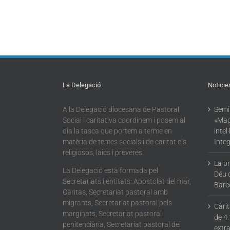
La Delegació
Noticie
A la Delegació diocesana de Pastoral
Semin
Social i caritativa coordinem i posem al
«Mag
dia la tasca que portem a terme en
intel
matèria de temes socials i de caritat els
Integ
religiosos, laics i preveres.
La p
La Delegació està formada pel
Déu 
Secretariats i entitats: Apostolat del mar,
Barc
Càritas, Secretariat pastoral amb
migrants, Secretariat pastoral pels
Càri
marginats, Secretariat pastoral
de 4.
penitenciària, Secretariat pastoral del
extra