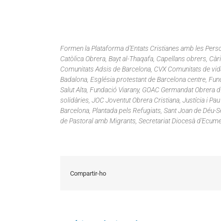
Formen la Plataforma d’Entats Cristianes amb les Person
Catòlica Obrera, Bayt al-Thaqafa, Capellans obrers, Cà
Comunitats Adsis de Barcelona, CVX Comunitats de vida 
Badalona, Església protestant de Barcelona centre, Fu
Salut Alta, Fundació Viarany, GOAC Germandat Obrera d
solidàries, JOC Joventut Obrera Cristiana, Justícia i 
Barcelona, Plantada pels Refugiats, Sant Joan de Déu-Se
de Pastoral amb Migrants, Secretariat Diocesà d’Ecum
Compartir-ho