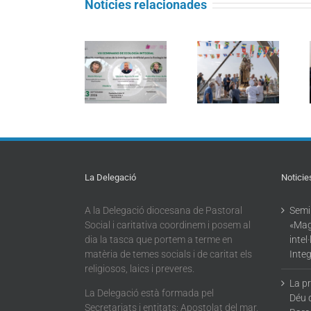
Notícies relacionades
Seminari
Càritas
d’Ecologia
Barcelona
Integral:
La processó
acompanya
«Magnifica
marítima de la
més de 4.100
Humanitas:
Mare de Déu
persones en el
reptes de la
del Carme
dispositiu
intel·ligència
torna a omplir
extraordinari
artificial per a
la Barceloneta
de
l’Ecologia
regularització
Integral»
La Delegació
Noticie
A la Delegació diocesana de Pastoral
Semin
Social i caritativa coordinem i posem al
«Mag
dia la tasca que portem a terme en
intel
matèria de temes socials i de caritat els
Integ
religiosos, laics i preveres.
La p
La Delegació està formada pel
Déu 
Secretariats i entitats: Apostolat del mar,