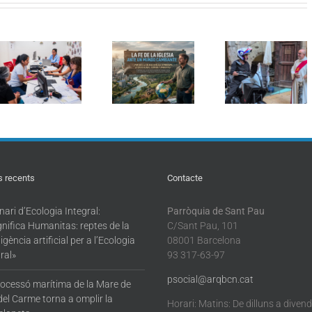
Seminar
Curs d’estiu:
Sant Cristòfol
d’Ecolog
Formació
torna a reunir
Integral
pastoral en
els conductors
«Magnifi
Ecologia
en la
Humanita
Integral: «La fe
tradicional
reptes de 
de l’Església
benedicció de
intel·ligèn
davant d’un
vehicles a
artificial p
món canviant»
Barcelona
l’Ecologi
Integral
s recents
Contacte
ari d’Ecologia Integral:
Parròquia de Sant Pau
nifica Humanitas: reptes de la
C/Sant Pau, 101
·ligència artificial per a l’Ecologia
08001 Barcelona
ral»
93 317-63-97
psocial@arqbcn.cat
rocessó marítima de la Mare de
del Carme torna a omplir la
Horari: Matins: De dilluns a diven