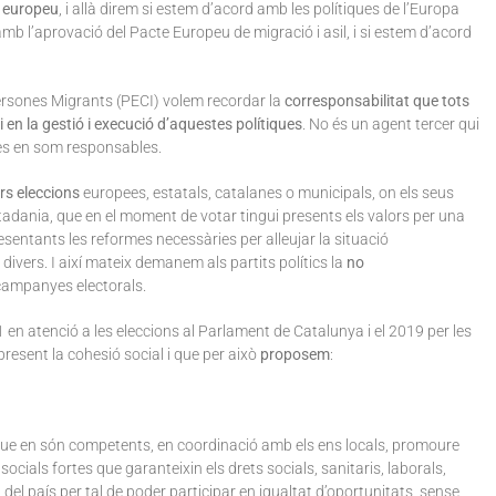
t europeu
, i allà direm si estem d’acord amb les polítiques de l’Europa
b l’aprovació del Pacte Europeu de migració i asil, i si estem d’acord
ersones Migrants (PECI) volem recordar la
corresponsabilitat que tots
i en la gestió i execució d’aquestes polítiques
. No és un agent tercer qui
tres en som responsables.
rs eleccions
europees, estatals, catalanes o municipals, on els seus
adania, que en el moment de votar tingui presents els valors per una
resentants les reformes necessàries per alleujar la situació
 divers. I així mateix demanem als partits polítics la
no
campanyes electorals.
 en atenció a les eleccions al Parlament de Catalunya i el 2019 per les
resent la cohesió social i que per això
proposem
:
que en són competents, en coordinació amb els ens locals, promoure
socials fortes que garanteixin els drets socials, sanitaris, laborals,
a del país per tal de poder participar en igualtat d’oportunitats, sense