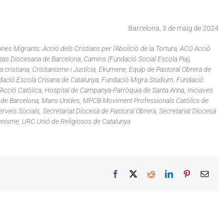
Barcelona, 3 de maig de 2024
es Migrants: Acció dels Cristians per l’Abolició de la Tortura, ACO Acció
ritas Diocesana de Barcelona, Camins (Fundació Social Escola Pia),
cristiana, Cristianisme i Justícia, Ekumene, Equip de Pastoral Obrera de
ndació Escola Crisana de Catalunya, Fundació Migra Studium, Fundació
’Acció Catòlica, Hospital de Campanya-Parròquia de Santa Anna, Iniciaves
Pau de Barcelona, Mans Unides, MPCB Moviment Professionals Catòlics de
rveis Socials, Secretariat Diocesà de Pastoral Obrera, Secretariat Diocesà
enisme, URC Unió de Religiosos de Catalunya
Facebook
X
Reddit
LinkedIn
Pinterest
Ema