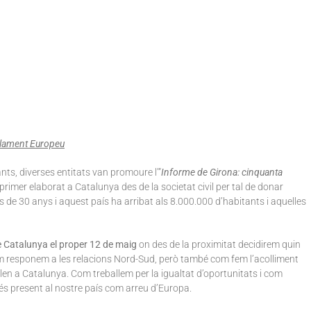
arlament Europeu
nts, diverses entitats van promoure l’”
Informe de Girona: cinquanta
 primer elaborat a Catalunya des de la societat civil per tal de donar
s de 30 anys i aquest país ha arribat als 8.000.000 d’habitants i aquelles
e Catalunya el proper 12 de maig
on des de la proximitat decidirem quin
m responem a les relacions Nord-Sud, però també com fem l’acolliment
elen a Catalunya. Com treballem per la igualtat d’oportunitats i com
és present al nostre país com arreu d’Europa.