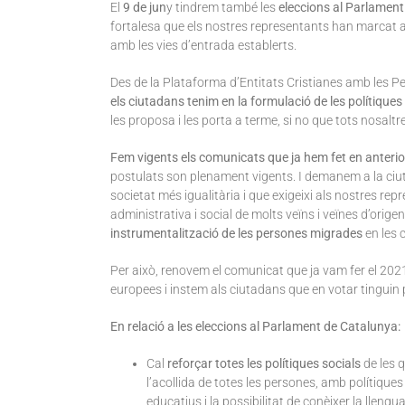
El
9 de jun
y tindrem també les
eleccions al Parlamen
fortalesa que els nostres representants han marcat am
amb les vies d’entrada establerts.
Des de la Plataforma d’Entitats Cristianes amb les P
els ciutadans tenim en la formulació de les polítiques 
les proposa i les porta a terme, si no que tots nosal
Fem vigents els comunicats que ja hem fet en anterio
postulats son plenament vigents. I demanem a la ciut
societat més igualitària i que exigeixi als nostres rep
administrativa i social de molts veïns i veïnes d’origen
instrumentalització de les persones migrades
en les 
Per això, renovem el comunicat que ja vam fer el 2021
europees i instem als ciutadans que en votar tinguin p
En relació a les eleccions al Parlament de Catalunya:
Cal
reforçar totes les polítiques socials
de les 
l’acollida de totes les persones, amb polítiques 
educatius i la possibilitat de conèixer la llengu