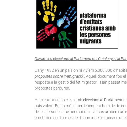
Davant les eleccions al Parlament del Catalunya i al P
L’any 1992 en un país on hi vivíem 6.000.000 d’habita
propostes sobre immigració
”
. Aquell document
fou el
resposta a la gestió del fet migratori. Han passat mé
propostes perduren.
Hem entrat en un cicle amb
eleccions al Parlament d
país volem. En un món interdependent hem de dir co
de les persones que per motius diversos arriben i arr
combatem les formes de discriminació i racisme que 