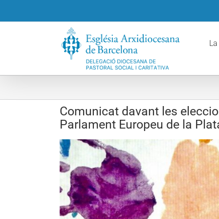
Skip
to
content
La
Comunicat davant les eleccion
Parlament Europeu de la Pla
View
Larger
Image