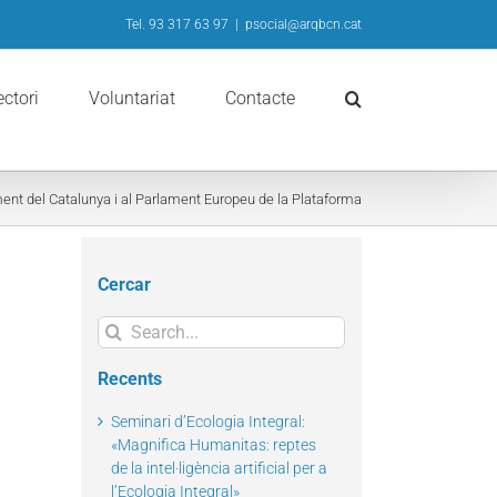
Tel. 93 317 63 97
|
psocial@arqbcn.cat
ectori
Voluntariat
Contacte
ent del Catalunya i al Parlament Europeu de la Plataforma
Cercar
Search
for:
Recents
Seminari d’Ecologia Integral:
«Magnifica Humanitas: reptes
de la intel·ligència artificial per a
l’Ecologia Integral»