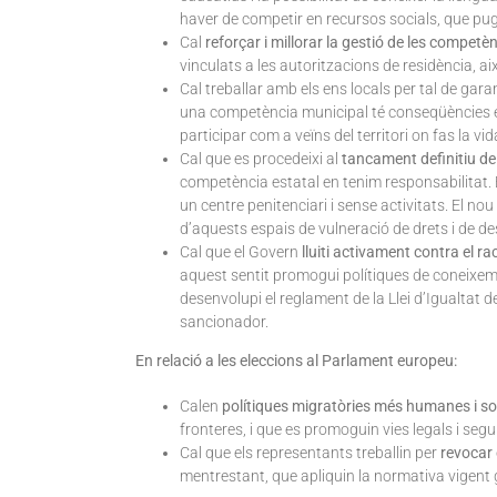
haver de competir en recursos socials, que pug
Cal
reforçar i millorar la gestió de les compet
vinculats a les autoritzacions de residència, aix
Cal treballar amb els ens locals per tal de garan
una competència municipal té conseqüències en l
participar com a veïns del territori on fas la vid
Cal que es procedeixi al
tancament definitiu de
competència estatal en tenim responsabilitat. É
un centre penitenciari i sense activitats. El n
d’aquests espais de vulneració de drets i de d
Cal que el Govern
lluiti activament contra el r
aquest sentit promogui polítiques de coneixemen
desenvolupi el reglament de la Llei d’Igualtat d
sancionador.
En relació a les eleccions al Parlament europeu:
Calen
polítiques migratòries més humanes i so
fronteres, i que es promoguin vies legals i segu
Cal que els representants treballin per
revocar 
mentrestant, que apliquin la normativa vigent 