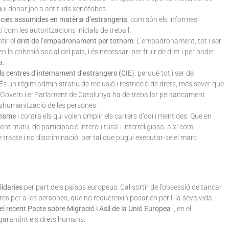
ui donar joc a actituds xenòfobes.
ències assumides en matèria d’estrangeria
, com són els informes
í com les autoritzacions inicials de treball.
tir el
dret de l’empadronament per tothom
. L’empadronament, tot i ser
a cohesió social del país, i és necessari per fruir de dret i per poder
a.
ls centres d’internament d’estrangers (CIE
), perquè tot i ser de
s un règim administratiu de reclusió i restricció de drets, més sever que
ou Govern i el Parlament de Catalunya ha de treballar pel tancament
eshumanització de les persones.
acisme
i contra els qui volen omplir els carrers d’odi i mentides. Que en
t mutu, de participació intercultural i interreligiosa, així com
e tracte i no discriminació, per tal que pugui executar-se el marc
lidaries
per part dels països europeus. Cal sortir de l’obsessió de tancar
res per a les persones, que no requereixin posar en perill la seva vida.
el recent Pacte sobre Migració i Asil de la Unió Europea
i, en el
garantint els drets humans.