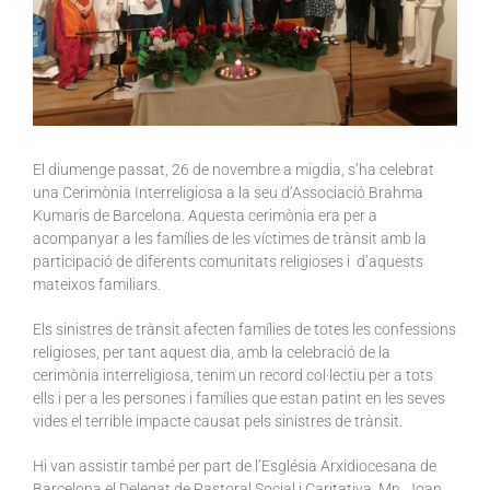
El diumenge passat, 26 de novembre a migdia, s’ha celebrat
una Cerimònia Interreligiosa a la seu d’Associació Brahma
Kumaris de Barcelona. Aquesta cerimònia era per a
acompanyar a les famílies de les víctimes de trànsit amb la
participació de diferents comunitats religioses i d’aquests
mateixos familiars.
Els sinistres de trànsit afecten famílies de totes les confessions
religioses, per tant aquest dia, amb la celebració de la
cerimònia interreligiosa, tenim un record col·lectiu per a tots
ells i per a les persones i famílies que estan patint en les seves
vides el terrible impacte causat pels sinistres de trànsit.
Hi van assistir també per part de l’Església Arxidiocesana de
Barcelona el Delegat de Pastoral Social i Caritativa, Mn. Joan