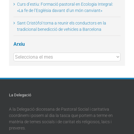
Curs d’estiu: Formació pastoral en Ecologia Integral:
«La fe de l’Església davant d’un món canviant»
Sant Cristòfol torna a reunir els conductors en la
tradicional benedicció de vehicles a Barcelona
Arxiu
Arxius
La Delegació
A la Delegació diocesana de Pastoral Social i caritativa
coordinem i posem al dia la tasca que portem a terme en
matèria de temes socials i de caritat els religiosos, laics i
preveres.