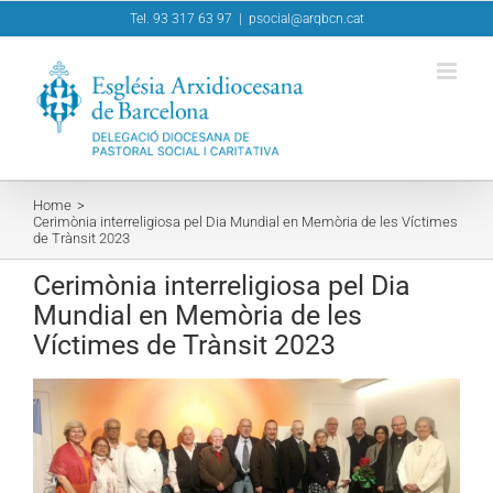
Skip
Tel. 93 317 63 97
|
psocial@arqbcn.cat
to
content
Home
Cerimònia interreligiosa pel Dia Mundial en Memòria de les Víctimes
de Trànsit 2023
Cerimònia interreligiosa pel Dia
Mundial en Memòria de les
Víctimes de Trànsit 2023
View
Larger
Image