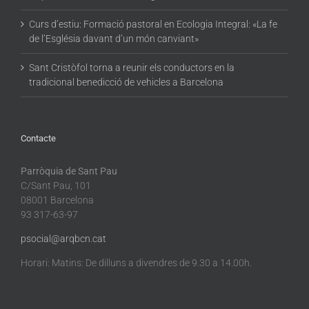
Curs d’estiu: Formació pastoral en Ecologia Integral: «La fe
de l’Església davant d’un món canviant»
Sant Cristòfol torna a reunir els conductors en la
tradicional benedicció de vehicles a Barcelona
Contacte
Parròquia de Sant Pau
C/Sant Pau, 101
08001 Barcelona
93 317-63-97
psocial@arqbcn.cat
Horari: Matins: De dilluns a divendres de 9.30 a 14.00h.