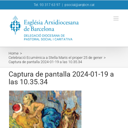
Skip
Tel. 93 317 63 97
|
psocial@arqbcn.cat
to
content
Home
Celebració Ecumènica a Stella Maris el proper 25 de gener
Captura de pantalla 2024-01-19 a las 10.35.34
Captura de pantalla 2024-01-19 a
las 10.35.34