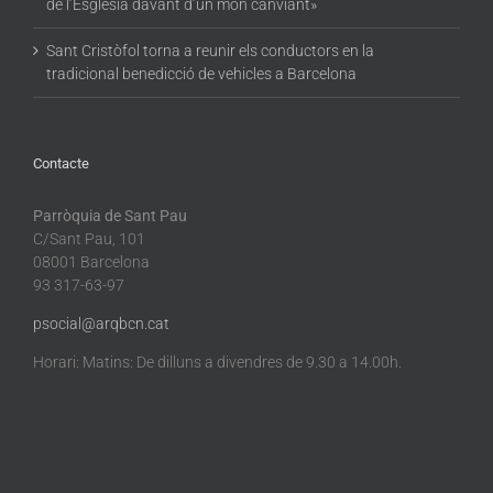
de l’Església davant d’un món canviant»
Sant Cristòfol torna a reunir els conductors en la
tradicional benedicció de vehicles a Barcelona
Contacte
Parròquia de Sant Pau
C/Sant Pau, 101
08001 Barcelona
93 317-63-97
psocial@arqbcn.cat
Horari: Matins: De dilluns a divendres de 9.30 a 14.00h.