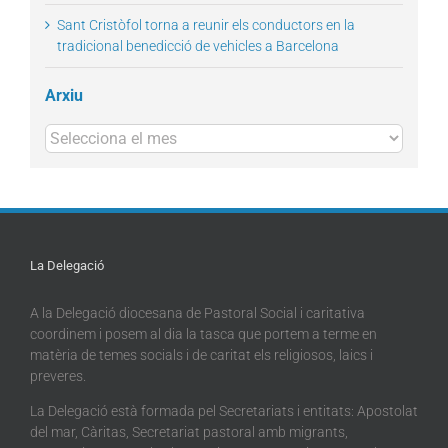
Sant Cristòfol torna a reunir els conductors en la
tradicional benedicció de vehicles a Barcelona
Arxiu
Arxius
La Delegació
A la Delegació diocesana de Pastoral Social i caritativa
coordinem i posem al dia la tasca que portem a terme en
matèria de temes socials i de caritat els religiosos, laics i
preveres.
La Delegació està formada pel Secretariats i entitats: Apostolat
del mar, Càritas, Secretariat pastoral amb migrants,