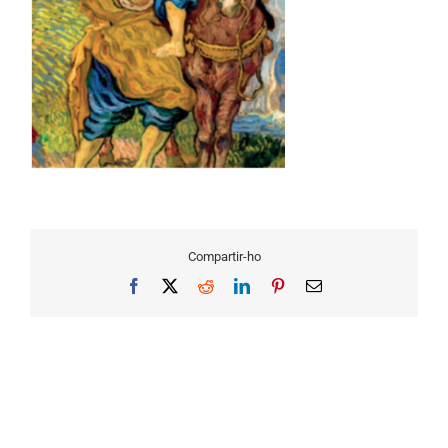
Compartir-ho
Facebook
X
Reddit
LinkedIn
Pinterest
Email