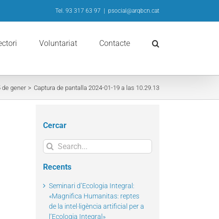
Tel. 93 317 63 97
|
psocial@arqbcn.cat
ectori
Voluntariat
Contacte
5 de gener
Captura de pantalla 2024-01-19 a las 10.29.13
Cercar
Search
for:
Recents
Seminari d’Ecologia Integral:
«Magnifica Humanitas: reptes
de la intel·ligència artificial per a
l’Ecologia Integral»