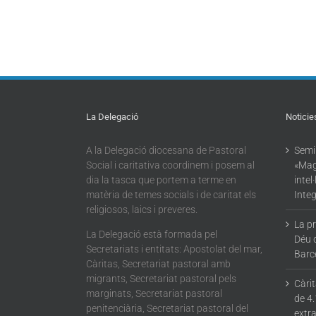
La Delegació
Noticie
A la Delegació diocesana de Pastoral
Semin
Social i caritativa coordinem i posem al
«Mag
dia la tasca que portem a terme en
intel
matèria de temes socials i de caritat els
Integ
religiosos, laics i preveres.
La p
La Delegació està formada pel
Déu 
Secretariats i entitats: Apostolat del mar,
Barc
Càritas, Secretariat pastoral amb
migrants, Secretariat pastoral pels
Càri
marginats, Secretariat pastoral
de 4.
penitenciària, Secretariat pastoral del
extra