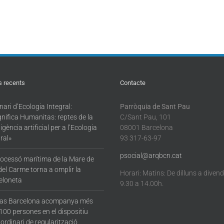
s recents
Contacte
ari d’Ecologia Integral:
Parròquia de Sant Pau
nifica Humanitas: reptes de la
C/Sant Pau, 101
·ligència artificial per a l’Ecologia
08001 Barcelona
ral»
93 317-63-97
psocial@arqbcn.cat
rocessó marítima de la Mare de
del Carme torna a omplir la
Horari: Matins: De dilluns a diven
eloneta
9.30 a 14.00h.
tas Barcelona acompanya més
100 persones en el dispositiu
ordinari de regularització