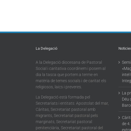
La Delegació
Noticie
A la Delegació diocesana de Pastoral
Semin
Social i caritativa coordinem i posem al
«Mag
dia la tasca que portem a terme en
intel
matèria de temes socials i de caritat els
Integ
religiosos, laics i preveres.
La p
La Delegació està formada pel
Déu 
Secretariats i entitats: Apostolat del mar,
Barc
Càritas, Secretariat pastoral amb
migrants, Secretariat pastoral pels
Càri
marginats, Secretariat pastoral
de 4.
penitenciària, Secretariat pastoral del
extra