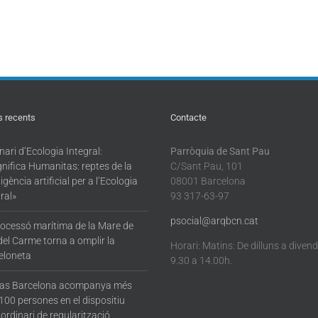
s recents
Contacte
ari d’Ecologia Integral:
Parròquia de Sant Pau
nifica Humanitas: reptes de la
C/Sant Pau, 101
·ligència artificial per a l’Ecologia
08001 Barcelona
ral»
93 317-63-97
psocial@arqbcn.cat
rocessó marítima de la Mare de
del Carme torna a omplir la
Horari: Matins: De dilluns a diven
eloneta
9.30 a 14.00h.
tas Barcelona acompanya més
100 persones en el dispositiu
ordinari de regularització