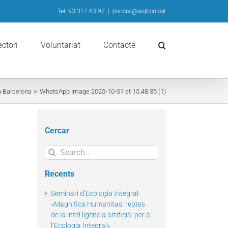
Tel. 93 317 63 97
|
psocial@arqbcn.cat
ectori
Voluntariat
Contacte
a Barcelona
WhatsApp Image 2025-10-01 at 15.48.35 (1)
Cercar
Search
for:
Recents
Seminari d’Ecologia Integral:
«Magnifica Humanitas: reptes
de la intel·ligència artificial per a
l’Ecologia Integral»