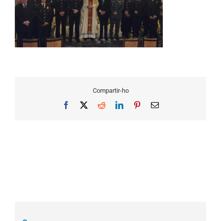
Compartir-ho
Facebook
X
Reddit
LinkedIn
Pinterest
Email