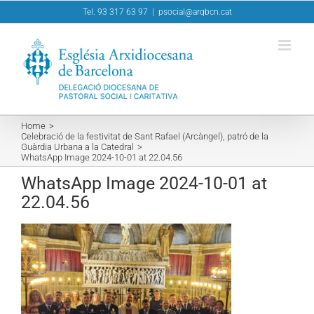
Skip
Tel. 93 317 63 97
|
psocial@arqbcn.cat
to
content
Home
Celebració de la festivitat de Sant Rafael (Arcàngel), patró de la
Guàrdia Urbana a la Catedral
WhatsApp Image 2024-10-01 at 22.04.56
WhatsApp Image 2024-10-01 at
22.04.56