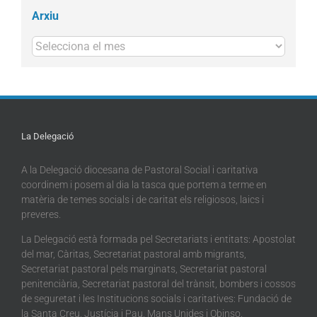
Arxiu
Arxius
La Delegació
A la Delegació diocesana de Pastoral Social i caritativa
coordinem i posem al dia la tasca que portem a terme en
matèria de temes socials i de caritat els religiosos, laics i
preveres.
La Delegació està formada pel Secretariats i entitats: Apostolat
del mar, Càritas, Secretariat pastoral amb migrants,
Secretariat pastoral pels marginats, Secretariat pastoral
penitenciària, Secretariat pastoral del trànsit, bombers i cossos
de seguretat i les Institucions socials i caritatives: Fundació de
la Santa Creu, Justícia i Pau, Mans Unides i Obinso.