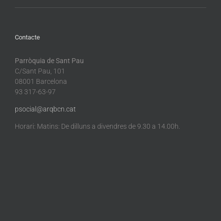
Contacte
Parròquia de Sant Pau
C/Sant Pau, 101
08001 Barcelona
93 317-63-97
psocial@arqbcn.cat
Horari: Matins: De dilluns a divendres de 9.30 a 14.00h.