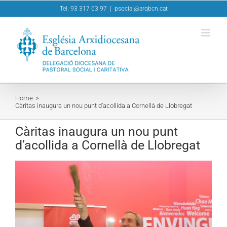
Skip
Tel. 93 317 63 97
|
psocial@arqbcn.cat
to
content
Home
Càritas inaugura un nou punt d’acollida a Cornellà de Llobregat
Càritas inaugura un nou punt
d’acollida a Cornellà de Llobregat
View
Larger
Image