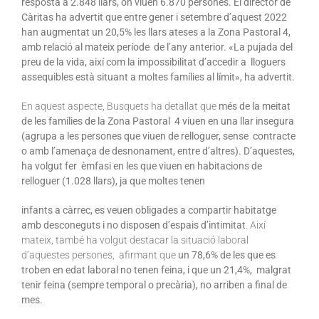
resposta a 2.848 llars, on viuen 6.870 persones. El director de
Càritas ha advertit que entre gener i setembre d’aquest 2022
han augmentat un 20,5% les llars ateses a la Zona Pastoral 4,
amb relació al mateix període de l’any anterior. «La pujada del
preu de la vida, així com la impossibilitat d’accedir a lloguers
assequibles està situant a moltes famílies al límit», ha advertit.
En aquest aspecte, Busquets ha detallat que
més de la meitat
de les famílies de la Zona Pastoral 4 viuen en una llar insegura
(agrupa a les persones que viuen de relloguer, sense contracte
o amb l’amenaça de desnonament, entre d’altres). D’aquestes,
ha volgut fer èmfasi en les que viuen en habitacions de
relloguer (1.028 llars), ja que moltes tenen
infants a càrrec, es veuen obligades a compartir habitatge
amb desconeguts i no disposen d’espais d’intimitat
. Així
mateix, també ha volgut destacar la situació laboral
d’aquestes persones, afirmant que
un 78,6% de les que es
troben en edat laboral no tenen feina, i que un 21,4%, malgrat
tenir feina (sempre temporal o precària), no arriben a final de
mes.