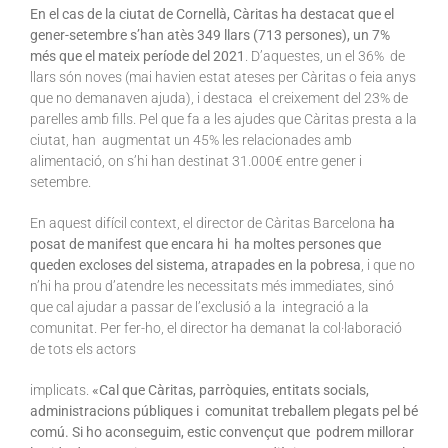
En el cas de la ciutat de Cornellà, Càritas ha destacat que el
gener-setembre s’han atès 349 llars (713 persones), un 7%
més que el mateix període del 2021
. D’aquestes, un el 36% de
llars són noves (mai havien estat ateses per Càritas o feia anys
que no demanaven ajuda), i destaca el creixement del 23% de
parelles amb fills. Pel que fa a les ajudes que Càritas presta a la
ciutat, han augmentat un 45% les relacionades amb
alimentació, on s’hi han destinat 31.000€ entre gener i
setembre.
En aquest difícil context, el director de Càritas Barcelona
ha
posat de manifest que encara hi ha moltes persones que
queden excloses del sistema, atrapades en la pobresa
, i que no
n’hi ha prou d’atendre les necessitats més immediates, sinó
que cal ajudar a passar de l’exclusió a la integració a la
comunitat. Per fer-ho, el director ha demanat la col·laboració
de tots els actors
implicats.
«Cal que Càritas, parròquies, entitats socials,
administracions públiques i comunitat treballem plegats pel bé
comú. Si ho aconseguim, estic convençut que podrem millorar