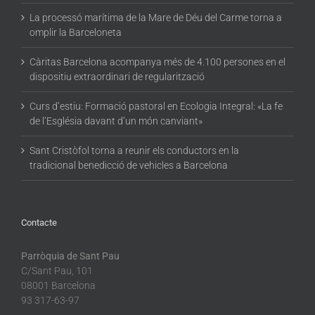
La processó marítima de la Mare de Déu del Carme torna a
omplir la Barceloneta
Càritas Barcelona acompanya més de 4.100 persones en el
dispositiu extraordinari de regularització
Curs d’estiu: Formació pastoral en Ecologia Integral: «La fe
de l’Església davant d’un món canviant»
Sant Cristòfol torna a reunir els conductors en la
tradicional benedicció de vehicles a Barcelona
Contacte
Parròquia de Sant Pau
C/Sant Pau, 101
08001 Barcelona
93 317-63-97