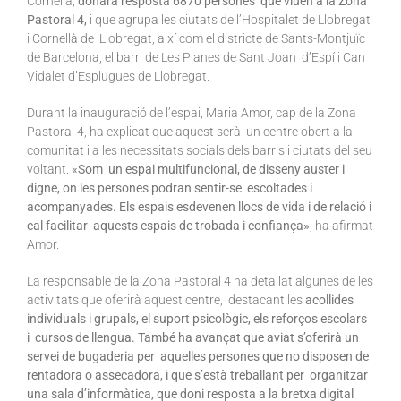
Cornellà,
donarà resposta 6870 persones que viuen a la Zona
Pastoral 4,
i que agrupa les ciutats de l’Hospitalet de Llobregat
i Cornellà de Llobregat, així com el districte de Sants-Montjuïc
de Barcelona, el barri de Les Planes de Sant Joan d’Espí i Can
Vidalet d’Esplugues de Llobregat.
Durant la inauguració de l’espai, Maria Amor, cap de la Zona
Pastoral 4, ha explicat que aquest serà un centre obert a la
comunitat i a les necessitats socials dels barris i ciutats del seu
voltant.
«Som un espai multifuncional, de disseny auster i
digne, on les persones podran sentir-se escoltades i
acompanyades. Els espais esdevenen llocs de vida i de relació i
cal facilitar aquests espais de trobada i confiança»
, ha afirmat
Amor.
La responsable de la Zona Pastoral 4 ha detallat algunes de les
activitats que oferirà aquest centre, destacant les
acollides
individuals i grupals, el suport psicològic, els reforços escolars
i cursos de llengua. També ha avançat que aviat s’oferirà un
servei de bugaderia per aquelles persones que no disposen de
rentadora o assecadora, i que s’està treballant per organitzar
una sala d’informàtica, que doni resposta a la bretxa digital