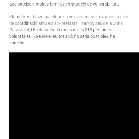
que pateixen moltes famílies en situació de vulnerabilitat.
Maria Amor ha volgut cloure la seva intervenció agraint la feina
de coordinació amb els arxiprestats i parròquies de la Zona
Pastoral 4,
i ha destacat la tasca de les 213 persones
voluntàries. «Sense elles, tot això no seria possible», ha
conclòs.