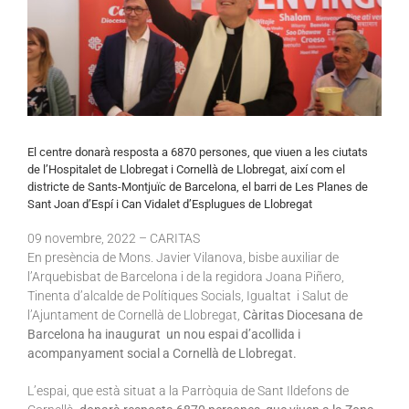
El centre donarà resposta a 6870 persones, que viuen a les ciutats
de l’Hospitalet de Llobregat i Cornellà de Llobregat, així com el
districte de Sants-Montjuïc de Barcelona, el barri de Les Planes de
Sant Joan d’Espí i Can Vidalet d’Esplugues de Llobregat
09
novembre
, 2022 – CARITAS
En presència de Mons. Javier Vilanova, bisbe auxiliar de
l’Arquebisbat de Barcelona i de la regidora Joana Piñero,
Tinenta d’alcalde de Polítiques Socials, Igualtat i Salut de
l’Ajuntament de Cornellà de Llobregat,
Càritas Diocesana de
Barcelona ha inaugurat un nou espai d’acollida i
acompanyament social a Cornellà de Llobregat.
L’espai, que està situat a la Parròquia de Sant Ildefons de