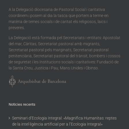
A la Delegació diocesana de Pastoral Social i caritativa
coordinem i posem al dia la tasca que portem a terme en
matèria de temes socials i de caritat els religiosos, laics i
preveres.
La Delegació està formada pel Secretariats i entitats: Apostolat
del mar, Càritas, Secretariat pastoral amb migrants,
Secretariat pastoral pels marginats, Secretariat pastoral
penitenciària, Secretariat pastoral del trànsit, bombers i cossos
de seguretat i les Institucions socials i caritatives: Fundació de
la Santa Creu, Justícia i Pau, Mans Unides i Obinso.
Noticies recents
Seminari d’Ecologia Integral: «Magnifica Humanitas: reptes
de la intel·ligència artificial per a l’Ecologia Integral»