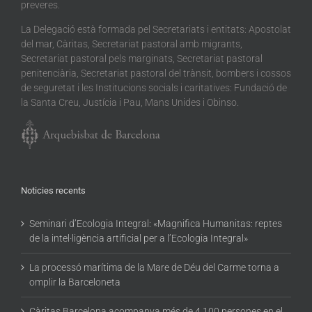
preveres.
La Delegació està formada pel Secretariats i entitats: Apostolat
del mar, Càritas, Secretariat pastoral amb migrants,
Secretariat pastoral pels marginats, Secretariat pastoral
penitenciària, Secretariat pastoral del trànsit, bombers i cossos
de seguretat i les Institucions socials i caritatives: Fundació de
la Santa Creu, Justícia i Pau, Mans Unides i Obinso.
Noticies recents
Seminari d’Ecologia Integral: «Magnifica Humanitas: reptes
de la intel·ligència artificial per a l’Ecologia Integral»
La processó marítima de la Mare de Déu del Carme torna a
omplir la Barceloneta
Càritas Barcelona acompanya més de 4.100 persones en el