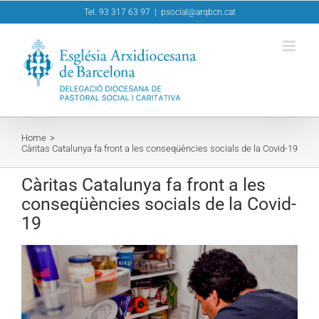
Skip
Tel. 93 317 63 97
|
psocial@arqbcn.cat
to
content
Home
Càritas Catalunya fa front a les conseqüències socials de la Covid-19
Càritas Catalunya fa front a les
conseqüències socials de la Covid-
19
View
Larger
Image