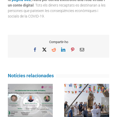
un conte digital
. Tots els diners recaptats es destinaran a les
persones que pateixen les conseqüències econòmiques i
socials de la COVID-19.
Compartir-ho
Facebook
X
Reddit
LinkedIn
Pinterest
Email
Notícies relacionades
Càritas Barcelona
La processó marítima
acompanya més de
la
de la Mare de Déu del
4.100 persones en el
l
Carme torna a omplir la
dispositiu extraordinari
Barceloneta
de regularització