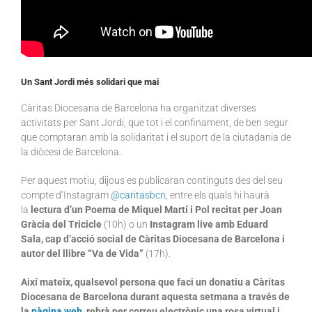
Un Sant Jordi més solidari que mai
Càritas Diocesana de Barcelona ha organitzat diverses
activitats per Sant Jordi, que tot i el confinament, de ben segur
que comptaran amb la solidaritat i el suport de la ciutadania de
la diòcesi de Barcelona.
Per aquest motiu, dijous es publicaran continguts des del seu
compte d’Instagram
@caritasbcn
, entre els quals hi haurà
la
lectura d’un Poema de Miquel Martí i Pol recitat per Joan
Gràcia del Tricicle
(10h) o un
Instagram live amb Eduard
Sala, cap d’acció social de Càritas Diocesana de Barcelona i
autor del llibre “Va de Vida”
(17h).
Així mateix, qualsevol persona que faci un donatiu a Càritas
Diocesana de Barcelona durant aquesta setmana a través de
la
pàgina web
, rebrà per correu electrònic una rosa virtual i