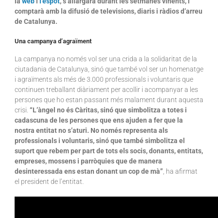
la
web
i
l’
espot
, s’allargarà durant les setmanes vinents, i
comptarà amb la difusió de televisions, diaris i ràdios d’arreu
de Catalunya.
Una campanya d’agraïment
La campanya no només vol ser una crida a la solidaritat de la
ciutadania de Catalunya, sinó que també vol ser un homenatge
i agraïments als més de 3.000 professionals i voluntaris que
continuen treballant diàriament per acollir i acompanyar a les
persones que ho estan passant més malament durant aquesta
crisi.
“L’àngel no és Càritas, sinó que simbolitza a totes i
cadascuna de les persones que ens ajuden a fer que la
nostra entitat no s’aturi. No només representa als
professionals i voluntaris, sinó que també simbolitza el
suport que rebem per part de tots els socis, donants, entitats,
empreses, mossens i parròquies que de manera
desinteressada ens estan donant un cop de mà”
, ha afirmat
el president de l’entitat.