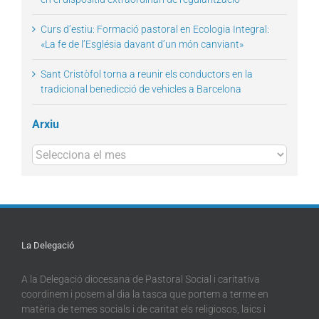
Curs d’estiu: Formació pastoral en Ecologia Integral:
«La fe de l’Església davant d’un món canviant»
Sant Cristòfol torna a reunir els conductors en la
tradicional benedicció de vehicles a Barcelona
Arxiu
Arxius
La Delegació
A la Delegació diocesana de Pastoral Social i caritativa
coordinem i posem al dia la tasca que portem a terme en
matèria de temes socials i de caritat els religiosos, laics i