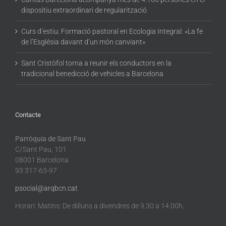
dispositiu extraordinari de regularització
Curs d’estiu: Formació pastoral en Ecologia Integral: «La fe
de l’Església davant d’un món canviant»
Sant Cristòfol torna a reunir els conductors en la
tradicional benedicció de vehicles a Barcelona
Contacte
Parròquia de Sant Pau
C/Sant Pau, 101
08001 Barcelona
93 317-63-97
psocial@arqbcn.cat
Horari: Matins: De dilluns a divendres de 9.30 a 14.00h.