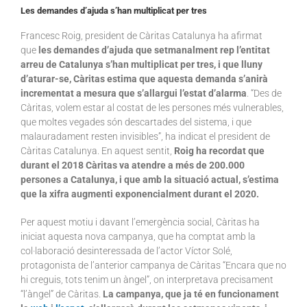
Les demandes d’ajuda s’han multiplicat per tres
Francesc Roig, president de Càritas Catalunya ha afirmat
que
les demandes d’ajuda que setmanalment rep l’entitat
arreu de Catalunya s’han multiplicat per tres, i que lluny
d’aturar-se, Càritas estima que aquesta demanda s’anirà
incrementat a mesura que s’allargui l’estat d’alarma
. “Des de
Càritas, volem estar al costat de les persones més vulnerables,
que moltes vegades són descartades del sistema, i que
malauradament resten invisibles”, ha indicat el president de
Càritas Catalunya. En aquest sentit,
Roig ha recordat que
durant el 2018 Càritas va atendre a més de 200.000
persones a Catalunya, i que amb la situació actual, s’estima
que la xifra augmenti exponencialment durant el 2020.
Per aquest motiu i davant l’emergència social, Càritas ha
iniciat aquesta nova campanya, que ha comptat amb la
col·laboració desinteressada de l’actor Víctor Solé,
protagonista de l’anterior campanya de Càritas “Encara que no
hi creguis, tots tenim un àngel”, on interpretava precisament
“l’àngel” de Càritas.
La campanya, que ja té en funcionament