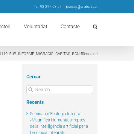
Tel. 93 317 63 97
|
psocial@arqbcn.cat
ectori
Voluntariat
Contacte
1119_RdP_INFORME_MIGRACIO_CARITAS_BCN-50-scaled
Cercar
Search
for:
Recents
Seminari d’Ecologia Integral:
«Magnifica Humanitas: reptes
de la intel·ligència artificial per a
l’Ecologia Integral»