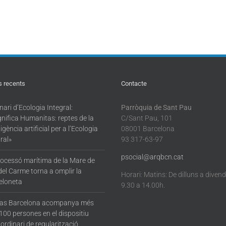
s recents
Contacte
ari d’Ecologia Integral:
Parròquia de Sant Pau
nifica Humanitas: reptes de la
C/Sant Pau, 101
·ligència artificial per a l’Ecologia
08001 Barcelona
ral»
93 317-63-97
psocial@arqbcn.cat
rocessó marítima de la Mare de
del Carme torna a omplir la
Horari: Matins: De dilluns a diven
eloneta
9.30 a 14.00h.
tas Barcelona acompanya més
100 persones en el dispositiu
ordinari de regularització