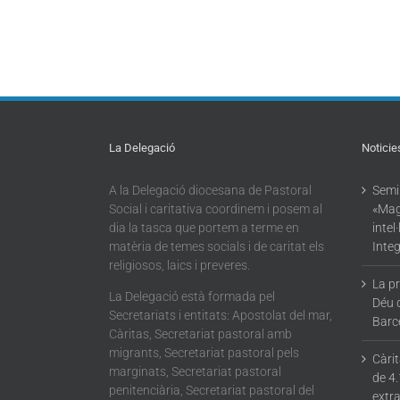
La Delegació
Noticie
A la Delegació diocesana de Pastoral
Semin
Social i caritativa coordinem i posem al
«Mag
dia la tasca que portem a terme en
intel
matèria de temes socials i de caritat els
Integ
religiosos, laics i preveres.
La p
La Delegació està formada pel
Déu 
Secretariats i entitats: Apostolat del mar,
Barc
Càritas, Secretariat pastoral amb
migrants, Secretariat pastoral pels
Càri
marginats, Secretariat pastoral
de 4.
penitenciària, Secretariat pastoral del
extra