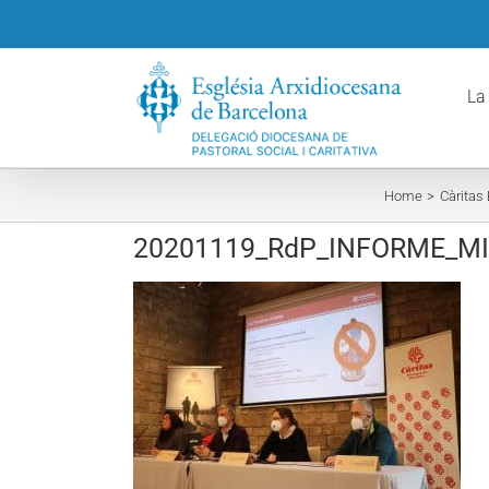
Skip
to
content
La
Home
Càritas
20201119_RdP_INFORME_MI