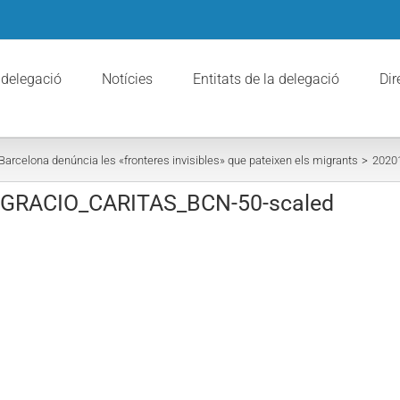
 delegació
Notícies
Entitats de la delegació
Dir
 Barcelona denúncia les «fronteres invisibles» que pateixen els migrants
2020
GRACIO_CARITAS_BCN-50-scaled