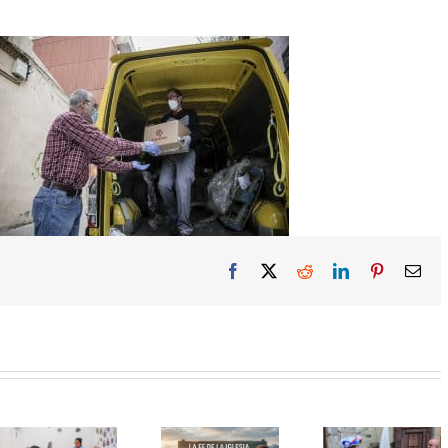
Facebook
X
Reddit
LinkedIn
Pinterest
Ema
Seminar
Curs d’estiu:
Sant Cristòfol
d’Ecolog
Formació
torna a reunir
Integral