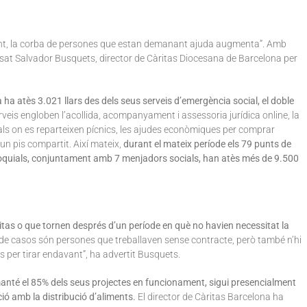
xent, la corba de persones que estan demanant ajuda augmenta”. Amb
essat Salvador Busquets, director de Càritas Diocesana de Barcelona per
 ha atès 3.021 llars des dels seus serveis d’emergència social, el doble
rveis engloben l’acollida, acompanyament i assessoria jurídica online, la
ials on es reparteixen pícnics, les ajudes econòmiques per comprar
un pis compartit. Així mateix,
durant el mateix període els 79 punts de
rroquials, conjuntament amb 7 menjadors socials, han atès més de 9.500
itas o que tornen després d’un període en què no havien necessitat la
 de casos són persones que treballaven sense contracte, però també n’hi
s per tirar endavant”, ha advertit Busquets.
nté el 85% dels seus projectes en funcionament, sigui presencialment
ció amb la distribució d’aliments.
El director de Càritas Barcelona ha