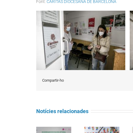
Font:
CÀRITAS DIOCESANA DE BARCELONA
Compartir-ho
Notícies relacionades
Seminari
Càritas
d’Ecologia
Barcelona
Integral:
La processó