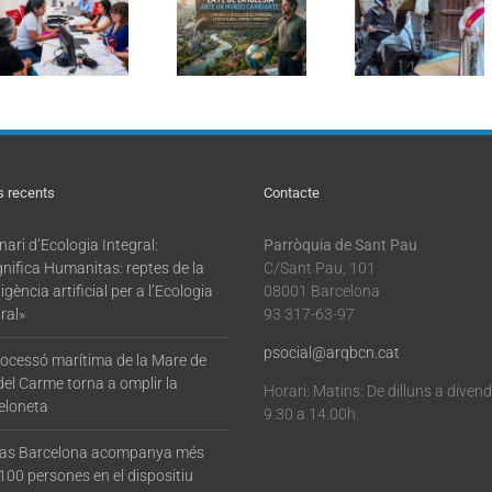
pastoral en
els conductors
«Magnifi
Ecologia
en la
Humanita
Integral: «La fe
tradicional
reptes de 
de l’Església
benedicció de
intel·ligèn
davant d’un
vehicles a
artificial p
món canviant»
Barcelona
l’Ecologi
Integral
s recents
Contacte
ari d’Ecologia Integral:
Parròquia de Sant Pau
nifica Humanitas: reptes de la
C/Sant Pau, 101
·ligència artificial per a l’Ecologia
08001 Barcelona
ral»
93 317-63-97
psocial@arqbcn.cat
rocessó marítima de la Mare de
del Carme torna a omplir la
Horari: Matins: De dilluns a diven
eloneta
9.30 a 14.00h.
tas Barcelona acompanya més
100 persones en el dispositiu