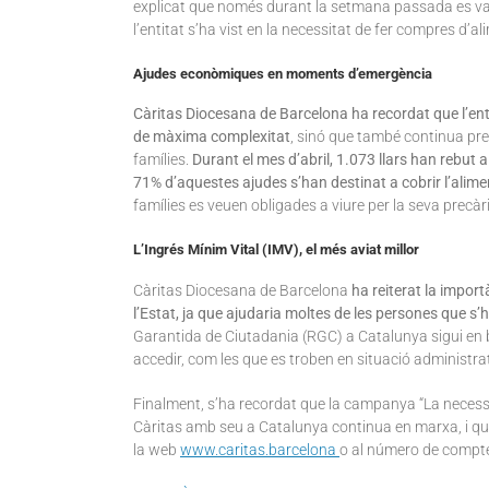
explicat que només durant la setmana passada es van 
l’entitat s’ha vist en la necessitat de fer compres d’a
Ajudes econòmiques en moments d’emergència
Càritas Diocesana de Barcelona ha recordat que l’en
de màxima complexitat
, sinó que també continua pre
famílies.
Durant el mes d’abril, 1.073 llars han rebut 
71% d’aquestes ajudes s’han destinat a cobrir l’alime
famílies es veuen obligades a viure per la seva precàr
L’Ingrés Mínim Vital (IMV), el més aviat millor
Càritas Diocesana de Barcelona
ha reiterat la import
l’Estat, ja que ajudaria moltes de les persones que s
Garantida de Ciutadania (RGC) a Catalunya sigui en b
accedir, com les que es troben en situació administrat
Finalment, s’ha recordat que la campanya “La necessit
Càritas amb seu a Catalunya continua en marxa, i que
la web
www.caritas.barcelona
o al número de compt