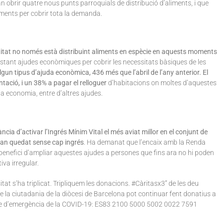
obrir quatre nous punts parroquials de distribució d’aliments, i que
liments per cobrir tota la demanda.
titat no només està distribuint aliments en espècie en aquests moments
stant ajudes econòmiques per cobrir les necessitats bàsiques de les
algun tipus d’ajuda econòmica, 436 més que l’abril de l’any anterior. El
ntació, i un 38% a pagar el relloguer
d’habitacions on moltes d’aquestes
ia economia, entre d’altres ajudes.
ància d’activar l’Ingrés Mínim Vital el més aviat millor en el conjunt de
’han quedat sense cap ingrés
. Ha demanat que l’encaix amb la Renda
enefici d’ampliar aquestes ajudes a persones que fins ara no hi poden
iva irregular.
at s’ha triplicat. Tripliquem les donacions. #Càritasx3” de les deu
 la ciutadania de la diòcesi de Barcelona pot continuar fent donatius a
e d’emergència de la COVID-19: ES83 2100 5000 5002 0022 7591