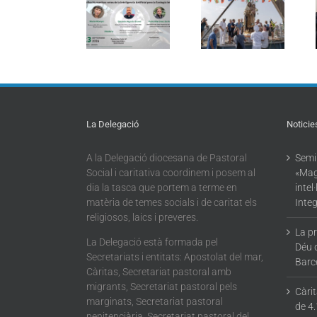
acompanya
«Magnifica
marítima de la
més de 4.100
Humanitas:
Mare de Déu
persones en el
reptes de la
del Carme
dispositiu
intel·ligència
torna a omplir
extraordinari
artificial per a
la Barceloneta
de
l’Ecologia
regularització
Integral»
La Delegació
Noticie
A la Delegació diocesana de Pastoral
Semin
Social i caritativa coordinem i posem al
«Mag
dia la tasca que portem a terme en
intel
matèria de temes socials i de caritat els
Integ
religiosos, laics i preveres.
La p
La Delegació està formada pel
Déu 
Secretariats i entitats: Apostolat del mar,
Barc
Càritas, Secretariat pastoral amb
migrants, Secretariat pastoral pels
Càri
marginats, Secretariat pastoral
de 4.
penitenciària, Secretariat pastoral del