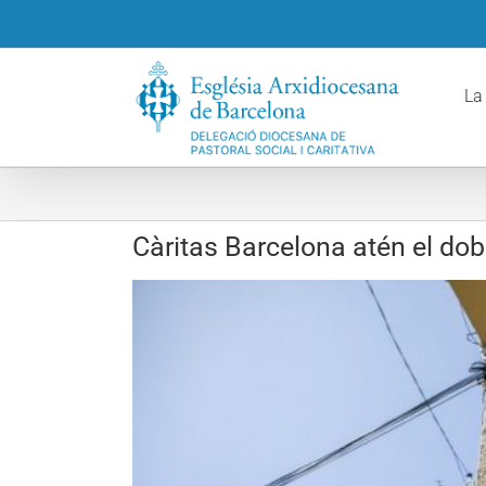
Skip
to
content
La
Càritas Barcelona atén el dobl
View
Larger
Image