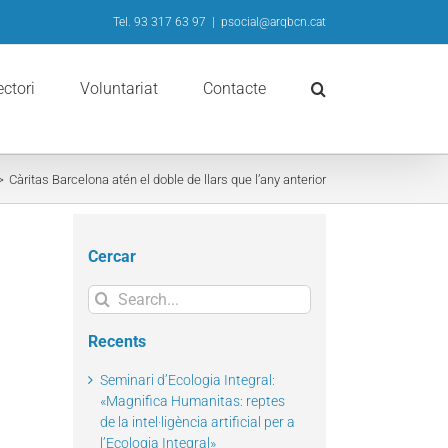
Tel. 93 317 63 97
|
psocial@arqbcn.cat
ectori
Voluntariat
Contacte
Càritas Barcelona atén el doble de llars que l’any anterior
Cercar
Search
for:
Recents
Seminari d’Ecologia Integral:
«Magnifica Humanitas: reptes
de la intel·ligència artificial per a
l’Ecologia Integral»