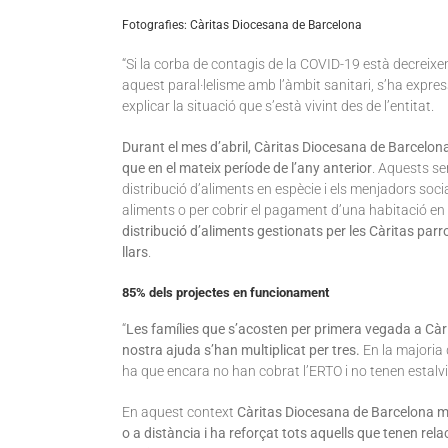
Fotografies: Càritas Diocesana de Barcelona
“Si la corba de contagis de la COVID-19 està decrei
aquest paral·lelisme amb l’àmbit sanitari, s’ha expr
explicar la situació que s’està vivint des de l’entitat.
Durant el mes d’abril, Càritas Diocesana de Barcelona
que en el mateix període de l’any anterior
. Aquests se
distribució d’aliments en espècie i els menjadors soc
aliments o per cobrir el pagament d’una habitació en 
distribució d’aliments gestionats per les Càritas pa
llars
.
85% dels projectes en funcionament
“
Les famílies que s’acosten per primera vegada a Càr
nostra ajuda s’han multiplicat per tres.
En la majoria
ha que encara no han cobrat l’ERTO i no tenen estalvi
En aquest context
Càritas Diocesana de Barcelona ma
o a distància i ha reforçat tots aquells que tenen rela