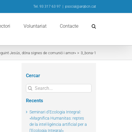
Tel. 93 317 63 97
|
psocial@arqbcn.cat
ectori
Voluntariat
Contacte
seguint Jesús, dóna signes de comunió i amor»
3_bona-1
Cercar
Search
for:
Recents
Seminari d’Ecologia Integral:
«Magnifica Humanitas: reptes
de la intel·ligència artificial per a
l’Ecologia Integral»