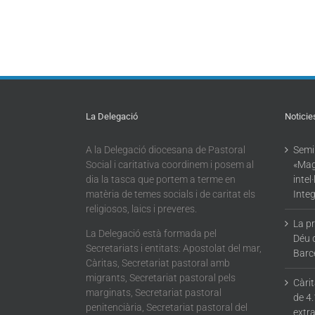
La Delegació
Noticie
A la Delegació diocesana de Pastoral
Semin
Social i caritativa coordinem i posem al
«Mag
dia la tasca que portem a terme en
intel
matèria de temes socials i de caritat els
Integ
religiosos, laics i preveres.
La p
La Delegació està formada pel
Déu 
Secretariats i entitats: Apostolat del mar,
Barc
Càritas, Secretariat pastoral amb
migrants, Secretariat pastoral pels
Càri
marginats, Secretariat pastoral
de 4.
penitenciària, Secretariat pastoral del
extra