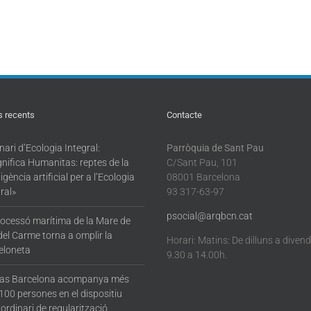
s recents
Contacte
ari d’Ecologia Integral:
Parròquia de Sant Pau
nifica Humanitas: reptes de la
C/Sant Pau, 101
·ligència artificial per a l’Ecologia
08001 Barcelona
ral»
93 317-63-97
psocial@arqbcn.cat
rocessó marítima de la Mare de
del Carme torna a omplir la
Horari: Matins: De dilluns a diven
eloneta
9.30 a 14.00h.
tas Barcelona acompanya més
100 persones en el dispositiu
ordinari de regularització