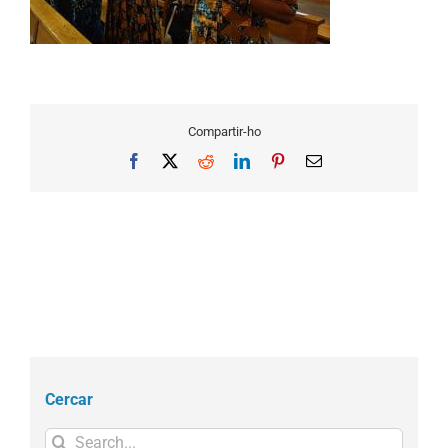
Compartir-ho
Facebook
X
Reddit
LinkedIn
Pinterest
Email
Cercar
Search