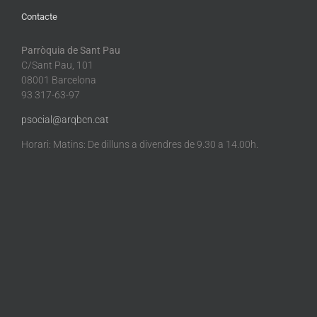
Contacte
Parròquia de Sant Pau
C/Sant Pau, 101
08001 Barcelona
93 317-63-97
psocial@arqbcn.cat
Horari: Matins: De dilluns a divendres de 9.30 a 14.00h.