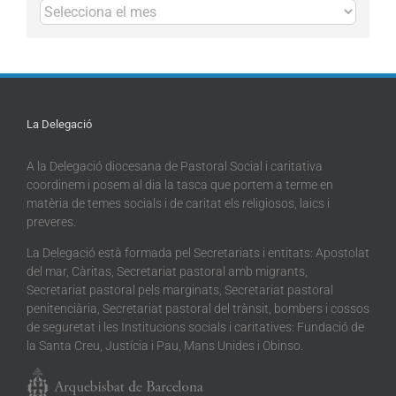
Arxius
La Delegació
A la Delegació diocesana de Pastoral Social i caritativa
coordinem i posem al dia la tasca que portem a terme en
matèria de temes socials i de caritat els religiosos, laics i
preveres.
La Delegació està formada pel Secretariats i entitats: Apostolat
del mar, Càritas, Secretariat pastoral amb migrants,
Secretariat pastoral pels marginats, Secretariat pastoral
penitenciària, Secretariat pastoral del trànsit, bombers i cossos
de seguretat i les Institucions socials i caritatives: Fundació de
la Santa Creu, Justícia i Pau, Mans Unides i Obinso.