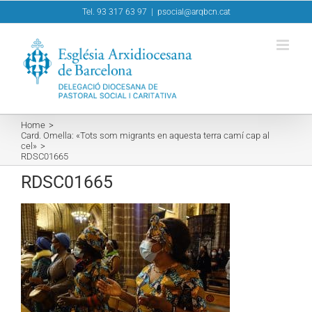
Skip
Tel. 93 317 63 97
|
psocial@arqbcn.cat
to
content
Home
Card. Omella: «Tots som migrants en aquesta terra camí cap al
cel»
RDSC01665
RDSC01665