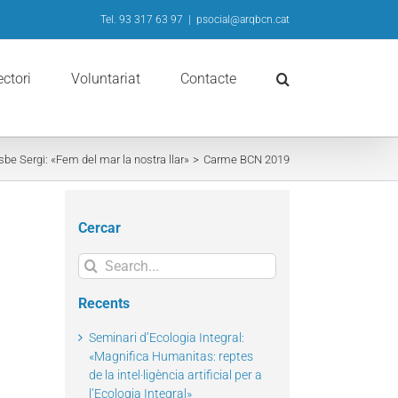
Tel. 93 317 63 97
|
psocial@arqbcn.cat
ectori
Voluntariat
Contacte
sbe Sergi: «Fem del mar la nostra llar»
Carme BCN 2019
Cercar
Search
for:
Recents
Seminari d’Ecologia Integral:
«Magnifica Humanitas: reptes
de la intel·ligència artificial per a
l’Ecologia Integral»