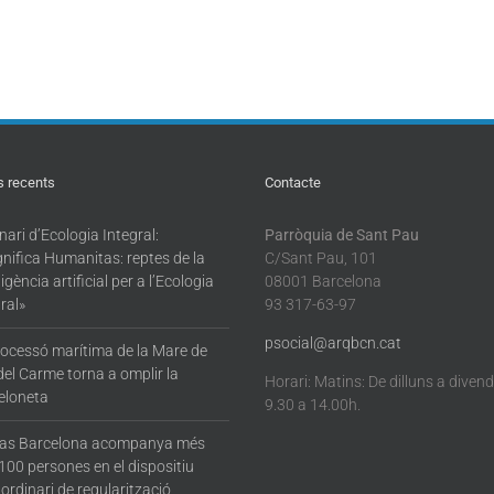
s recents
Contacte
ari d’Ecologia Integral:
Parròquia de Sant Pau
nifica Humanitas: reptes de la
C/Sant Pau, 101
·ligència artificial per a l’Ecologia
08001 Barcelona
ral»
93 317-63-97
psocial@arqbcn.cat
rocessó marítima de la Mare de
del Carme torna a omplir la
Horari: Matins: De dilluns a diven
eloneta
9.30 a 14.00h.
tas Barcelona acompanya més
100 persones en el dispositiu
ordinari de regularització