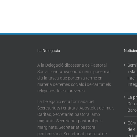
La Delegació
Noticie
A la Delegació diocesana de Pastoral
Semin
Social i caritativa coordinem i posem al
«Mag
dia la tasca que portem a terme en
intel
matèria de temes socials i de caritat els
Integ
religiosos, laics i preveres.
La p
La Delegació està formada pel
Déu 
Secretariats i entitats: Apostolat del mar,
Barc
Càritas, Secretariat pastoral amb
migrants, Secretariat pastoral pels
Càri
marginats, Secretariat pastoral
de 4.
penitenciària, Secretariat pastoral del
extra