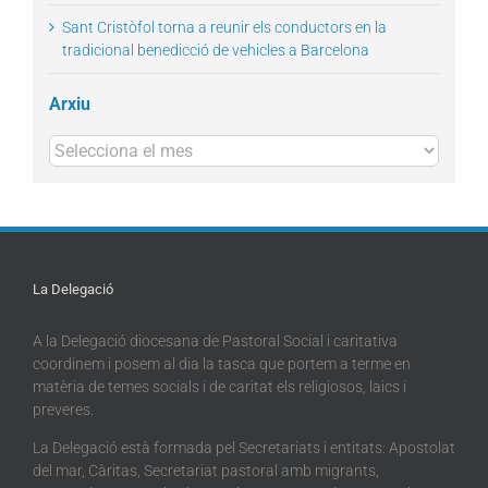
Sant Cristòfol torna a reunir els conductors en la
tradicional benedicció de vehicles a Barcelona
Arxiu
Arxius
La Delegació
A la Delegació diocesana de Pastoral Social i caritativa
coordinem i posem al dia la tasca que portem a terme en
matèria de temes socials i de caritat els religiosos, laics i
preveres.
La Delegació està formada pel Secretariats i entitats: Apostolat
del mar, Càritas, Secretariat pastoral amb migrants,