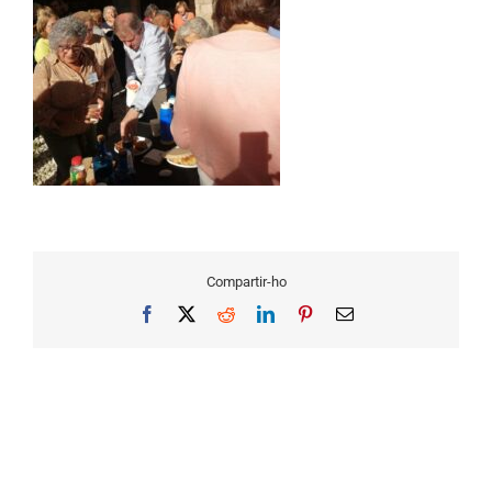
Compartir-ho
Facebook
X
Reddit
LinkedIn
Pinterest
Email