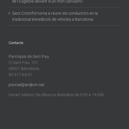
de l’Església davant d’un món canviant»
Sant Cristòfol torna a reunir els conductors en la
tradicional benedicció de vehicles a Barcelona
Contacte
Parròquia de Sant Pau
C/Sant Pau, 101
08001 Barcelona
93 317-63-97
psocial@arqbcn.cat
Horari: Matins: De dilluns a divendres de 9.30 a 14.00h.