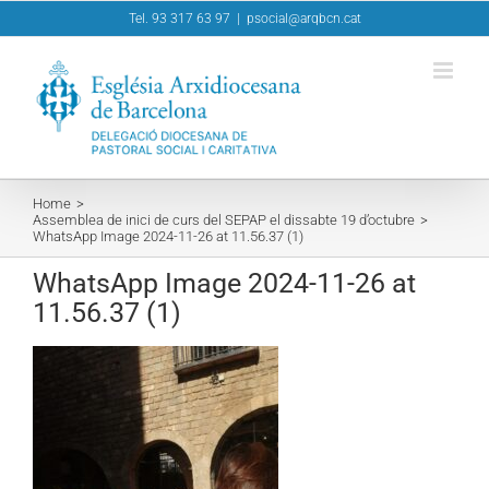
Skip
Tel. 93 317 63 97
|
psocial@arqbcn.cat
to
content
Home
Assemblea de inici de curs del SEPAP el dissabte 19 d’octubre
WhatsApp Image 2024-11-26 at 11.56.37 (1)
WhatsApp Image 2024-11-26 at
11.56.37 (1)