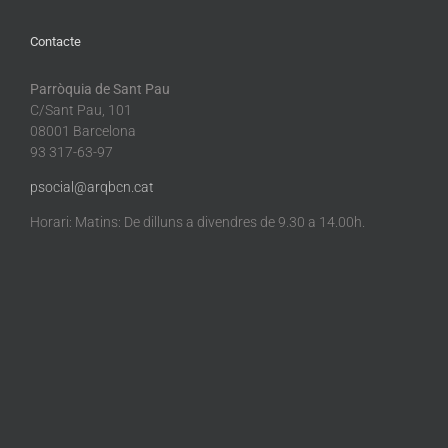
Contacte
Parròquia de Sant Pau
C/Sant Pau, 101
08001 Barcelona
93 317-63-97
psocial@arqbcn.cat
Horari: Matins: De dilluns a divendres de 9.30 a 14.00h.