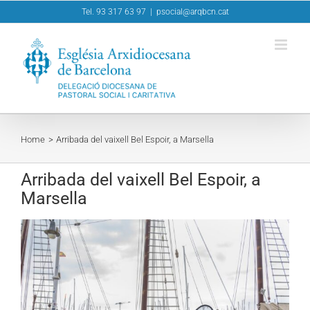
Skip
Tel. 93 317 63 97
|
psocial@arqbcn.cat
to
content
Home
Arribada del vaixell Bel Espoir, a Marsella
Arribada del vaixell Bel Espoir, a
Marsella
View
Larger
Image