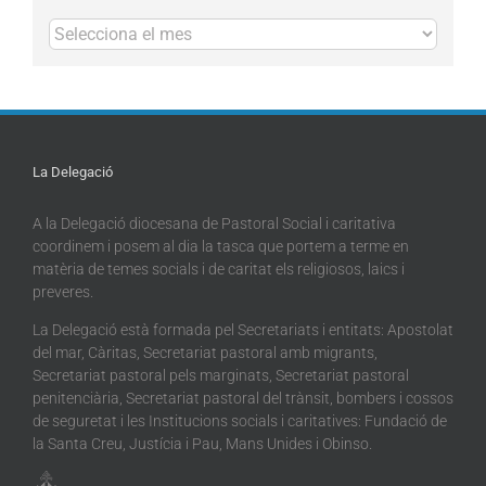
Arxius
La Delegació
A la Delegació diocesana de Pastoral Social i caritativa
coordinem i posem al dia la tasca que portem a terme en
matèria de temes socials i de caritat els religiosos, laics i
preveres.
La Delegació està formada pel Secretariats i entitats: Apostolat
del mar, Càritas, Secretariat pastoral amb migrants,
Secretariat pastoral pels marginats, Secretariat pastoral
penitenciària, Secretariat pastoral del trànsit, bombers i cossos
de seguretat i les Institucions socials i caritatives: Fundació de
la Santa Creu, Justícia i Pau, Mans Unides i Obinso.