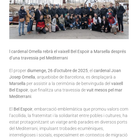
l cardenal Omella rebrà el vaixell Bel Espoir a Marsella després
d’una travessia pel Mediterrani
El proper
diumenge, 26 d’octubre de 2025
, el
cardenal Joan
Josep Omella
, arquebisbe de Barcelona, es desplaçarà a
Marsella
per assistir a la cerimònia de benvinguda del
vaixell
Bel Espoir
, que finalitza una travessia de
vuit mesos pel mar
Mediterrani
.
El
Bel Espoir
, embarcació emblemàtica que promou valors com
l’acollida, la fraternitat i la solidaritat entre pobles i cultures, ha
estat protagonitzant un viatge amb parades en diversos ports
del Mediterrani, impulsant trobades ecumèniques,
interreligioses i socials, especialment en contextos de migració