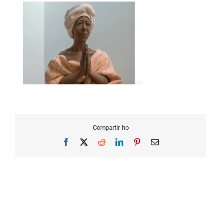
Compartir-ho
Facebook
X
Reddit
LinkedIn
Pinterest
Email