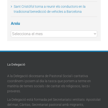
Sant Cristòfol torna a reunir els conductors en la
tradicional benedicció de vehicles a Barcelona
Arxiu
Arxius
La Delegació
A la Delegació diocesana de Pastoral Social i caritativa
coordinem i posem al dia la tasca que portem a terme en
matèria de temes socials i de caritat els religiosos, laics i
preveres.
La Delegació està formada pel Secretariats i entitats: Apostolat
del mar, Càritas, Secretariat pastoral amb migrants,