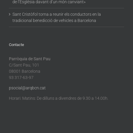
de l’Església davant d’un món canviant»
Sant Cristòfol torna a reunir els conductors en la
tradicional benedicció de vehicles a Barcelona
Contacte
Parròquia de Sant Pau
C/Sant Pau, 101
08001 Barcelona
93 317-63-97
psocial@arqbcn.cat
Horari: Matins: De dilluns a divendres de 9.30 a 14.00h.