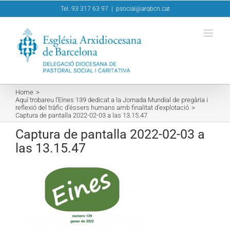
Skip
Tel. 93 317 63 97
|
psocial@arqbcn.cat
to
content
Home
Aquí trobareu l’Eines 139 dedicat a la Jornada Mundial de pregària i
reflexió del tràfic d’éssers humans amb finalitat d’explotació
Captura de pantalla 2022-02-03 a las 13.15.47
Captura de pantalla 2022-02-03 a
las 13.15.47