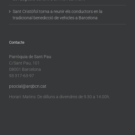
Sant Cristòfol torna a reunir els conductors en la
tradicional benedicció de vehicles a Barcelona
Contacte
Parròquia de Sant Pau
C/Sant Pau, 101
08001 Barcelona
93 317-63-97
psocial@arqbcn.cat
Horari: Matins: De dilluns a divendres de 9.30 a 14.00h.