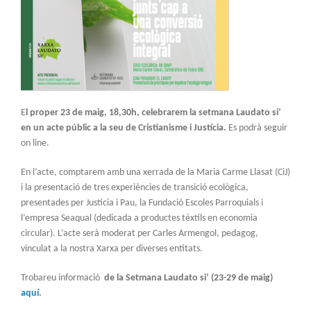
E
l proper 23 de maig, 18,30h, celebrarem la setmana Laudato si’
en un acte públic a la seu de Cristianisme i Justícia.
Es podrà seguir
on line.
En l’acte, comptarem amb una xerrada de la Maria Carme Llasat (CiJ)
i la presentació de tres experiències de transició ecològica,
presentades per Justícia i Pau, la Fundació Escoles Parroquials i
l’empresa Seaqual (dedicada a productes tèxtils en economia
circular). L’acte serà moderat per Carles Armengol, pedagog,
vinculat a la nostra Xarxa per diverses entitats.
Trobareu informació
de la Setmana Laudato si’ (23-29 de maig)
aquí
.