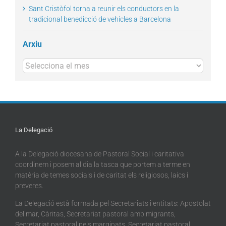
Sant Cristòfol torna a reunir els conductors en la
tradicional benedicció de vehicles a Barcelona
Arxiu
Arxius
La Delegació
A la Delegació diocesana de Pastoral Social i caritativa
coordinem i posem al dia la tasca que portem a terme en
matèria de temes socials i de caritat els religiosos, laics i
preveres.
La Delegació està formada pel Secretariats i entitats: Apostolat
del mar, Càritas, Secretariat pastoral amb migrants,
Secretariat pastoral pels marginats, Secretariat pastoral