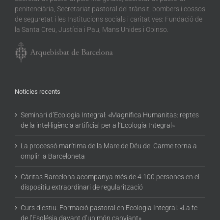
penitenciària, Secretariat pastoral del trànsit, bombers i cossos
de seguretat i les Institucions socials i caritatives: Fundació de
la Santa Creu, Justícia i Pau, Mans Unides i Obinso.
Noticies recents
Seminari d’Ecologia Integral: «Magnifica Humanitas: reptes
de la intel·ligència artificial per a l’Ecologia Integral»
La processó marítima de la Mare de Déu del Carme torna a
omplir la Barceloneta
Càritas Barcelona acompanya més de 4.100 persones en el
dispositiu extraordinari de regularització
Curs d’estiu: Formació pastoral en Ecologia Integral: «La fe
de l’Església davant d’un món canviant»