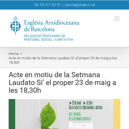
Skip
Tel. 93 317 63 97
|
psocial@arqbcn.cat
to
content
Home
Acte en motiu de la Setmana Laudato Si’ el proper 23 de maig a les
18,30h
Acte en motiu de la Setmana
Laudato Si’ el proper 23 de maig a
les 18,30h
View
Larger
Image