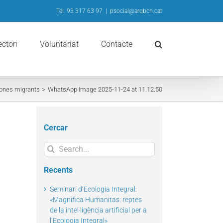
Tel. 93 317 63 97
|
psocial@arqbcn.cat
ectori
Voluntariat
Contacte
rsones migrants
WhatsApp Image 2025-11-24 at 11.12.50
Cercar
Search
for:
Recents
Seminari d’Ecologia Integral:
«Magnifica Humanitas: reptes
de la intel·ligència artificial per a
l’Ecologia Integral»