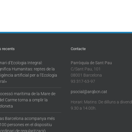
s recents
Contacte
ari d’Ecologia Integral:
Parròquia de Sant Pau
nifica Humanitas: reptes de la
C/Sant Pau, 101
·ligència artificial per a l’Ecologia
08001 Barcelona
ral»
93 317-63-97
psocial@arqbcn.cat
rocessó marítima de la Mare de
del Carme torna a omplir la
Horari: Matins: De dilluns a diven
eloneta
9.30 a 14.00h.
tas Barcelona acompanya més
100 persones en el dispositiu
ordinari de regularització