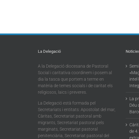
La Delegació
Noticie
A la Delegació diocesana de Pastoral
Semin
Social i caritativa coordinem i posem al
«Mag
dia la tasca que portem a terme en
intel
matèria de temes socials i de caritat els
Integ
religiosos, laics i preveres.
La p
La Delegació està formada pel
Déu 
Secretariats i entitats: Apostolat del mar,
Barc
Càritas, Secretariat pastoral amb
migrants, Secretariat pastoral pels
Càri
marginats, Secretariat pastoral
de 4.
penitenciària, Secretariat pastoral del
extra