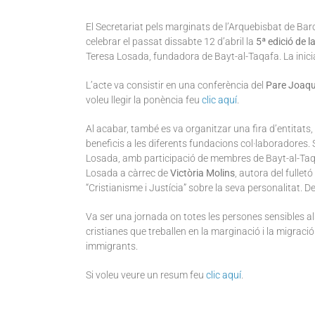
El Secretariat pels marginats de l’Arquebisbat de Bar
celebrar el passat dissabte 12 d’abril la
5ª edició de 
Teresa Losada, fundadora de Bayt-al-Taqafa. La iniciat
L’acte va consistir en una conferència del
Pare Joaq
voleu llegir la ponència feu
clic aquí
.
Al acabar, també es va organitzar una fira d’entitat
beneficis a les diferents fundacions col·laboradores.
Losada, amb participació de membres de Bayt-al-Taq
Losada a càrrec de
Victòria Molins
, autora del fulletó
“Cristianisme i Justícia” sobre la seva personalitat. De
Va ser una jornada on totes les persones sensibles al
cristianes que treballen en la marginació i la migraci
immigrants.
Si voleu veure un resum feu
clic aquí
.