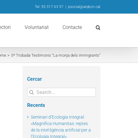
Tel. 93 317 63 97
|
psocial@arqbcn.cat
ectori
Voluntariat
Contacte
ome
5ª Trobada Testimonis “La monja dels immigrants”
Cercar
Search
for:
Recents
Seminari d’Ecologia Integral:
«Magnifica Humanitas: reptes
de la intel·ligència artificial per a
l’Ecologia Integral»