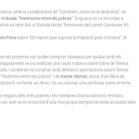
celona, amb la col·laboració de “Caminem Junts en la diversitat” va
la trobada “Testimonis entre els pobres”
. Enguany es va recordar a
iva va tenir lloc a l’Escola de les Teresianes del carrer Ganduxer, 85.
uim Pons
sobre “Els reptes que suposa la migració pels cristians”. Si
s, on els presents van poder comprar obsequis per ajudar amb els
 Seguidament es va realitzar una taula rodona sobre l’obra de Teresa
afa, i també es va comptar amb diferents aportacions sobre Teresa
 “Testimoni entre els pobres” i de
Xavier Alonso
, autor d’un llibre de
sprés hi va haver un dinar i es va visionar una pel·lícula sobre el tema.
s neguits dels més pobres i els membres d’associacions i entitats
ó van unir-se en el record d’una monja que sempre va estar al costat dels