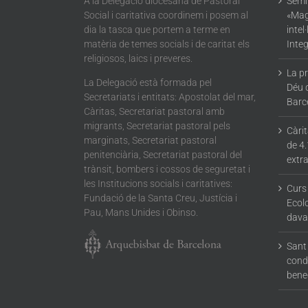
A la Delegació diocesana de Pastoral
Semin
Social i caritativa coordinem i posem al
«Mag
dia la tasca que portem a terme en
intel
matèria de temes socials i de caritat els
Integ
religiosos, laics i preveres.
La p
La Delegació està formada pel
Déu 
Secretariats i entitats: Apostolat del mar,
Barc
Càritas, Secretariat pastoral amb
migrants, Secretariat pastoral pels
Càri
marginats, Secretariat pastoral
de 4.
penitenciària, Secretariat pastoral del
extra
trànsit, bombers i cossos de seguretat i
les Institucions socials i caritatives:
Curs
Fundació de la Santa Creu, Justícia i
Ecolo
Pau, Mans Unides i Obinso.
dava
Sant 
condu
bene