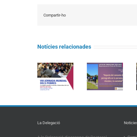
Compartir-ho
Notícies relacionades
Un missatge
Sessió de
de denuncia i
formació del
d’esperança
VIII Jornada
Departamento
en la Jornada
mundial dels
de trata de
Mundial de
pobres 2024
personas de la
Pregària contra
CEE, març
el tràfic de
2024
persones
La Delegació
Noticie