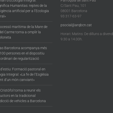
ari d’Ecologia Integral:
Parròquia de Sant Pau
nifica Humanitas: reptes de la
C/Sant Pau, 101
·ligència artificial per a l’Ecologia
08001 Barcelona
ral»
93 317-63-97
psocial@arqbcn.cat
rocessó marítima de la Mare de
del Carme torna a omplir la
Horari: Matins: De dilluns a diven
eloneta
9.30 a 14.00h.
tas Barcelona acompanya més
100 persones en el dispositiu
ordinari de regularització
 d’estiu: Formació pastoral en
gia Integral: «La fe de l’Església
nt d’un món canviant»
Cristòfol torna a reunir els
ctors en la tradicional
dicció de vehicles a Barcelona