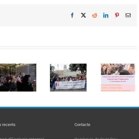
Facebook
X
Reddit
LinkedIn
Pinterest
Ema
En marxa per
III Jornada
VIII Jorn
als privilegiats
mundial dels
mundial d
del Regne de
pobres
pobres 2
Déu
s recents
Contacte