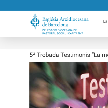
Skip
to
content
La
5ª Trobada Testimonis “La m
View
Larger
Image