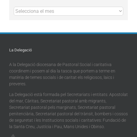
Arxius
La Delegació
A la Delegació diocesana de Pastoral Social i caritativa
coordinem i posem al dia la tasca que portem a terme en
matèria de temes socials i de caritat els religiosos, laics i
preveres.
La Delegació està formada pel Secretariats i entitats: Apostolat
del mar, Càritas, Secretariat pastoral amb migrants,
Secretariat pastoral pels marginats, Secretariat pastoral
penitenciària, Secretariat pastoral del trànsit, bombers i cossos
de seguretat i les Institucions socials i caritatives: Fundació de
la Santa Creu, Justícia i Pau, Mans Unides i Obinso.