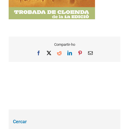
Compartir-ho
Facebook
X
Reddit
LinkedIn
Pinterest
Email
Cercar