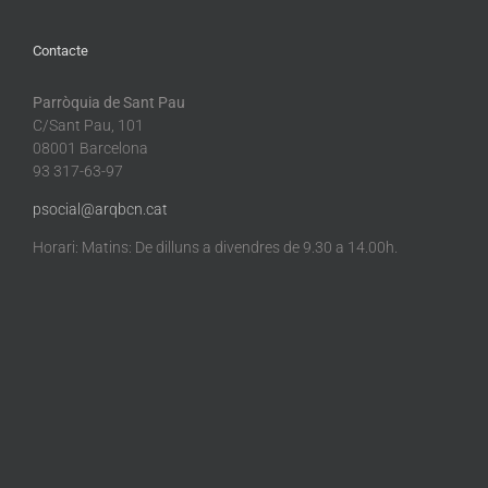
Contacte
Parròquia de Sant Pau
C/Sant Pau, 101
08001 Barcelona
93 317-63-97
psocial@arqbcn.cat
Horari: Matins: De dilluns a divendres de 9.30 a 14.00h.