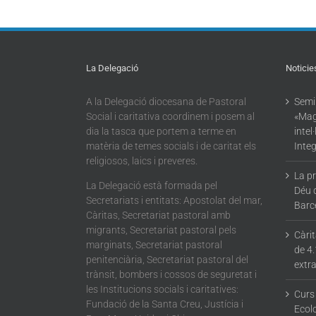
extraordinari
artificial per a
la Barceloneta
de
l’Ecologia
regularització
Integral»
La Delegació
Noticie
A la Delegació diocesana de Pastoral
Semin
Social i caritativa coordinem i posem al
«Mag
dia la tasca que portem a terme en
intel
matèria de temes socials i de caritat els
Integ
religiosos, laics i preveres.
La p
La Delegació està formada pel
Déu 
Secretariats i entitats: Apostolat del mar,
Barc
Càritas, Secretariat pastoral amb
migrants, Secretariat pastoral pels
Càri
marginats, Secretariat pastoral
de 4.
penitenciària, Secretariat pastoral del
extra
trànsit, bombers i cossos de seguretat i
les Institucions socials i caritatives:
Curs
Fundació de la Santa Creu, Justícia i
Ecolo