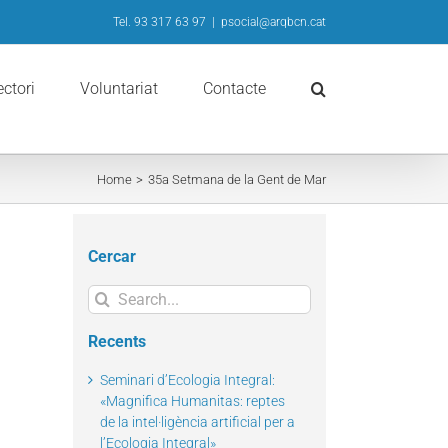
Tel. 93 317 63 97
|
psocial@arqbcn.cat
ectori
Voluntariat
Contacte
Home
35a Setmana de la Gent de Mar
Cercar
Search
for:
Recents
Seminari d’Ecologia Integral:
«Magnifica Humanitas: reptes
de la intel·ligència artificial per a
l’Ecologia Integral»