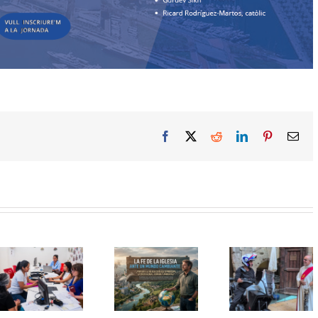
Facebook
X
Reddit
LinkedIn
Pinterest
Ema
Seminar
Curs d’estiu:
Sant Cristòfol
d’Ecolog
Formació
torna a reunir
Integral
pastoral en
els conductors
«Magnifi
Ecologia
en la
Humanita
Integral: «La fe
tradicional
reptes de 
de l’Església
benedicció de
intel·ligèn