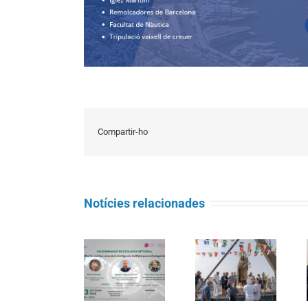
Compartir-ho
Notícies relacionades
Seminari
Càritas
d’Ecologia
Barcelona
Integral:
La processó
acompanya
«Magnifica
marítima de la
més de 4.100
Humanitas:
Mare de Déu
persones en el
reptes de la
del Carme
dispositiu
intel·ligència
torna a omplir