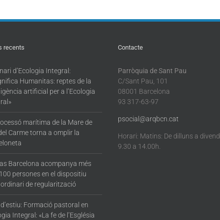
davant d’un
vehicles a
artificial p
món canviant»
Barcelona
l’Ecologi
Integral
s recents
Contacte
ari d’Ecologia Integral:
Parròquia de Sant Pau
nifica Humanitas: reptes de la
C/Sant Pau, 101
·ligència artificial per a l’Ecologia
08001 Barcelona
ral»
93 317-63-97
psocial@arqbcn.cat
rocessó marítima de la Mare de
del Carme torna a omplir la
Horari: Matins: De dilluns a diven
eloneta
9.30 a 14.00h.
tas Barcelona acompanya més
100 persones en el dispositiu
ordinari de regularització
 d’estiu: Formació pastoral en
gia Integral: «La fe de l’Església