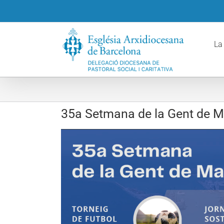
Skip
to
content
La
35a Setmana de la Gent de M
View
Larger
Image