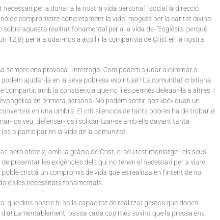
t necessari per a donar a la nostra vida personal i social la direcció
 sinó de comprometre concretament la vida, moguts per la caritat divina.
sobre aquesta realitat fonamental per a la vida de l’Església, perquè
n 12,8) per a ajudar-nos a acollir la companyia de Crist en la nostra
a sempre ens provoca i interroga. Com podem ajudar a eliminar o
 podem ajudar-la en la seva pobresa espiritual? La comunitat cristiana
 compartir, amb la consciència que no li és permès delegar-la a altres. I
a evangèlica en primera persona. No podem sentir-nos «bé» quan un
onverteix en una ombra. El crit silenciós de tants pobres ha de trobar el
onar-los veu, defensar-los i solidaritzar-se amb ells davant tanta
los a participar en la vida de la comunitat.
ar, però ofereix, amb la gràcia de Crist, el seu testimoniatge i els seus
e presentar les exigències dels qui no tenen el necessari per a viure.
poble cristià un compromís de vida que es realitza en l’intent de no
ada en les necessitats fonamentals.
o fa, que dins nostre hi ha la capacitat de realitzar gestos que donen
a dia! Lamentablement, passa cada cop més sovint que la pressa ens