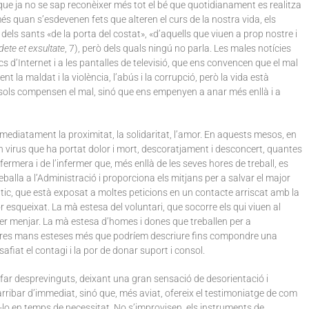
 que ja no se sap reconèixer més tot el bé que quotidianament es realitza
és quan s’esdevenen fets que alteren el curs de la nostra vida, els
els sants «de la porta del costat», «d’aquells que viuen a prop nostre i
ete et exsultate
, 7), però dels quals ningú no parla. Les males notícies
cs d’Internet i a les pantalles de televisió, que ens convencen que el mal
t la maldat i la violència, l’abús i la corrupció, però la vida està
o sols compensen el mal, sinó que ens empenyen a anar més enllà i a
mmediatament la proximitat, la solidaritat, l’amor. En aquests mesos, en
n virus que ha portat dolor i mort, descoratjament i desconcert, quantes
rmera i de l’infermer que, més enllà de les seves hores de treball, es
eballa a l’Administració i proporciona els mitjans per a salvar el major
ic, que està exposat a moltes peticions en un contacte arriscat amb la
 esqueixat. La mà estesa del voluntari, que socorre els qui viuen al
s per menjar. La mà estesa d’homes i dones que treballen per a
 altres mans esteses més que podríem descriure fins compondre una
fiat el contagi i la por de donar suport i consol.
far desprevinguts, deixant una gran sensació de desorientació i
rribar d’immediat, sinó que, més aviat, ofereix el testimoniatge de com
-lo en temps de necessitat. No s’improvisen, els instruments de