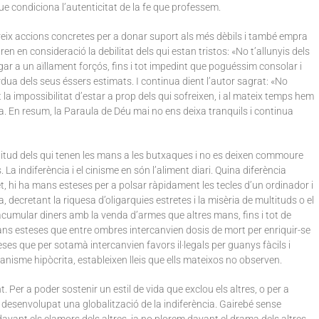
ue condiciona l’autenticitat de la fe que professem.
gereix accions concretes per a donar suport als més dèbils i també empra
en consideració la debilitat dels qui estan tristos: «No t’allunyis dels
gar a un aïllament forçós, fins i tot impedint que poguéssim consolar i
dua dels seus éssers estimats. I continua dient l’autor sagrat: «No
 la impossibilitat d’estar a prop dels qui sofreixen, i al mateix temps hem
cia. En resum, la Paraula de Déu mai no ens deixa tranquils i continua
actitud dels qui tenen les mans a les butxaques i no es deixen commoure
La indiferència i el cinisme en són l’aliment diari. Quina diferència
, hi ha mans esteses per a polsar ràpidament les tecles d’un ordinador i
decretant la riquesa d’oligarquies estretes i la misèria de multituds o el
cumular diners amb la venda d’armes que altres mans, fins i tot de
ns esteses que entre ombres intercanvien dosis de mort per enriquir-se
teses que per sotamà intercanvien favors il·legals per guanys fàcils i
anisme hipòcrita, estableixen lleis que ells mateixos no observen.
Per a poder sostenir un estil de vida que exclou els altres, o per a
desenvolupat una globalització de la indiferència. Gairebé sense