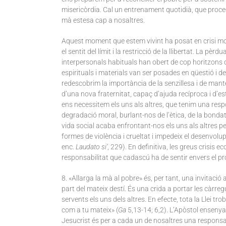
misericòrdia. Cal un entrenament quotidià, que proce
mà estesa cap a nosaltres.
Aquest moment que estem vivint ha posat en crisi mo
el sentit del límit i la restricció de la llibertat. La pèr
interpersonals habituals han obert de cop horitzons
espirituals i materials van ser posades en qüestió i d
redescobrim la importància de la senzillesa i de mant
d’una nova fraternitat, capaç d’ajuda recíproca i d’e
ens necessitem els uns als altres, que tenim una respo
degradació moral, burlant-nos de l’ètica, de la bondat
vida social acaba enfrontant-nos els uns als altres p
formes de violència i crueltat i impedeix el desenvolu
enc.
Laudato si’
, 229). En definitiva, les greus crisi
responsabilitat que cadascú ha de sentir envers el 
8. «Allarga la mà al pobre» és, per tant, una invitació
part del mateix destí. És una crida a portar les càrre
servents els uns dels altres. En efecte, tota la Llei t
com a tu mateix» (
Ga
5,13-14; 6,2). L’Apòstol ensenya
Jesucrist és per a cada un de nosaltres una responsab