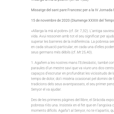
Missatge del sant pare Francesc
per a la IV Jornada
15 de novembre de 2020 (Diumenge XXXIII del Temps
«Allarga la mà al pobre» (cf.
Sir.
7,32). L’antiga savies
vida. Avui ressonen amb tot el seu significat per ajud
superar les barreres de la indiferència. La pobresa 
en cada situació particular; en cada una d’elles podem
seus germans més dèbils (cf.
Mt
25,40).
1. Agafem a les nostres mans l’Eclesiàstic, també con
paraules d’un mestre savi que va viure uns dos-cents 
capaços d’escrutar en profunditat les vicissituds de l
temps de dolor, dol i misèria ocasionat pel domini de 
tradicions dels seus avantpassats, el seu primer pens
Senyor el va ajudar.
Des de les primeres pàgines del llibre, el Siràcida exp
pobresa n’és una. Insisteix en el fet que en l’angoixa c
moments difícils. Agafa’t al Senyor, no te n’apartis, que