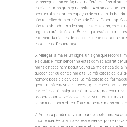
arrossega a una voràgine d’indiferència, fins al punt
en silenci i amb gran generositat. Així passa que, nom
nostres ulls es tornen capaços de percebre la bondat d
són un reflex de la presència de Déu» (Exhort. ap.
Gaud
són tan abundants a les pàgines dels diaris, en els llo
regna sobirà. No és així. És cert que està sempre presen
entreteixida d’actes de respecte i generositat que n
estar plens d’esperança.
6. Allargar la mà és un signe: un signe que recorda i
els quals el món sencer ha estat com aclaparat per u
mans esteses hem pogut veure! La mà estesa de la infe
queden per cuidar els malalts. La mà estesa del qui tr
nombre possible de vides. La mà estesa del farmacèut
gent. La mà estesa del prevere, que beneeix amb el cor
carrer i els qui, malgrat tenir un sostre, no tenen re
proporcionar serveis essencials i seguretat. I unes
lletania de bones obres. Totes aquestes mans han desa
7. Aquesta pandèmia va arribar de sobte i ens va aga
impotència. Però la mà estesa envers el pobre no va a
ens preparem per a reconèixer el pobre per a sostenir