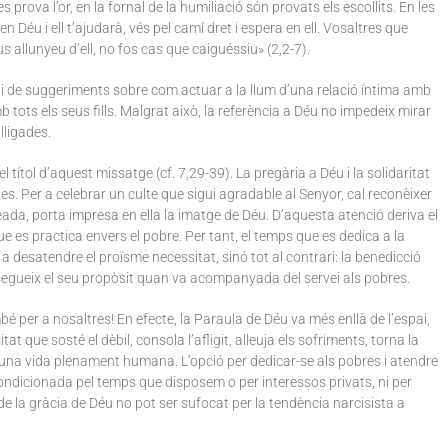
 prova l’or, en la fornal de la humiliació són provats els escollits. En les
n Déu i ell t’ajudarà, vés pel camí dret i espera en ell. Vosaltres que
 allunyeu d’ell, no fos cas que caiguéssiu» (2,2-7).
 de suggeriments sobre com actuar a la llum d’una relació íntima amb
b tots els seus fills. Malgrat això, la referència a Déu no impedeix mirar
lligades.
títol d’aquest missatge (cf. 7,29-39). La pregària a Déu i la solidaritat
s. Per a celebrar un culte que sigui agradable al Senyor, cal reconèixer
eada, porta impresa en ella la imatge de Déu. D’aquesta atenció deriva el
ue es practica envers el pobre. Per tant, el temps que es dedica a la
 desatendre el proïsme necessitat, sinó tot al contrari: la benedicció
nsegueix el seu propòsit quan va acompanyada del servei als pobres.
é per a nosaltres! En efecte, la Paraula de Déu va més enllà de l’espai,
tat que sosté el dèbil, consola l’afligit, alleuja els sofriments, torna la
 a una vida plenament humana. L’opció per dedicar-se als pobres i atendre
condicionada pel temps que disposem o per interessos privats, ni per
de la gràcia de Déu no pot ser sufocat per la tendència narcisista a