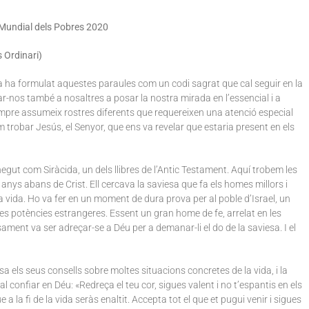
 Mundial dels Pobres 2020
 Ordinari)
a ha formulat aquestes paraules com un codi sagrat que cal seguir en la
ar-nos també a nosaltres a posar la nostra mirada en l’essencial i a
sempre assumeix rostres diferents que requereixen una atenció especial
 trobar Jesús, el Senyor, que ens va revelar que estaria present en els
egut com Siràcida, un dels llibres de l’Antic Testament. Aquí trobem les
anys abans de Crist. Ell cercava la saviesa que fa els homes millors i
a vida. Ho va fer en un moment de dura prova per al poble d’Israel, un
les potències estrangeres. Essent un gran home de fe, arrelat en les
ament va ser adreçar-se a Déu per a demanar-li el do de la saviesa. I el
osa els seus consells sobre moltes situacions concretes de la vida, i la
al confiar en Déu: «Redreça el teu cor, sigues valent i no t’espantis en els
 a la fi de la vida seràs enaltit. Accepta tot el que et pugui venir i sigues