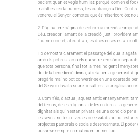
pacient quan et vegis humiliat; perquè, com en el foc es
malalties i en la pobresa, fes confiança a Déu. Confia e
venereu el Senyor, compteu que és misericordiós; no us
2. Pàgina rere pàgina descobrim un preciós compendi
Déu, creador i amant de la creació, just i provident am
l’home concret; al contrari, les dues coses estan molt 
Ho demostra clarament el passatge del qual s’agafa el 
amb els pobres i amb els qui sofreixen són inseparable
que tota persona, fins i tot la més indigent i menyspr
do de la benedicció divina, atreta per la generositat q
pregària mai no pot convertir-se en una coartada per a
del Senyor davalla sobre nosaltres i la pregària aco
3. Com n’és, d’actual, aquest antic ensenyament, tamb
del temps, de les religions i de les cultures. La generosi
dignitat als qui n’estan privats, és una condició per
les seves moltes i diverses necessitats no pot estar 
projectes pastorals o socials desencarnats. El poder 
posar-se sempre un mateix en primer lloc.