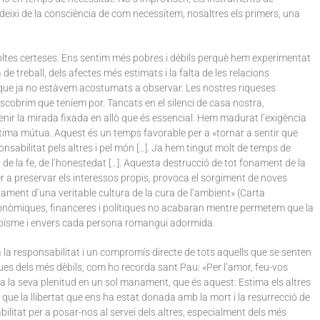
deixi de la consciència de com necessitem, nosaltres els primers, una
ltes certeses. Ens sentim més pobres i dèbils perquè hem experimentat
dua de treball, dels afectes més estimats i la falta de les relacions
 que ja no estàvem acostumats a observar. Les nostres riqueses
escobrim que teníem por. Tancats en el silenci de casa nostra,
enir la mirada fixada en allò que és essencial. Hem madurat l’exigència
stima mútua. Aquest és un temps favorable per a «tornar a sentir que
nsabilitat pels altres i pel món […]. Ja hem tingut molt de temps de
 de la fe, de l’honestedat […]. Aquesta destrucció de tot fonament de la
er a preservar els interessos propis, provoca el sorgiment de noves
pament d’una veritable cultura de la cura de l’ambient» (Carta
s econòmiques, financeres i polítiques no acabaran mentre permetem que la
proïsme i envers cada persona romangui adormida.
 a la responsabilitat i un compromís directe de tots aquells que se senten
gues dels més dèbils, com ho recorda sant Pau: «Per l’amor, feu-vos
roba la seva plenitud en un sol manament, que és aquest: Estima els altres
 que la llibertat que ens ha estat donada amb la mort i la resurrecció de
ilitat per a posar-nos al servei dels altres, especialment dels més