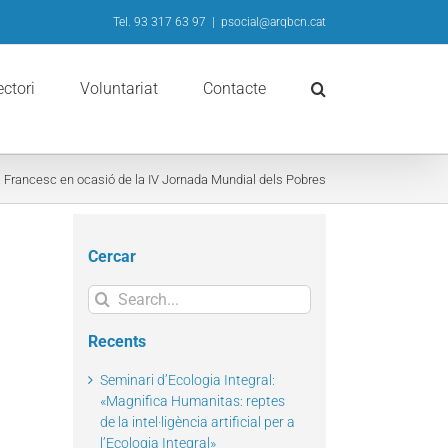
Tel. 93 317 63 97
|
psocial@arqbcn.cat
ectori
Voluntariat
Contacte
 Francesc en ocasió de la IV Jornada Mundial dels Pobres
Cercar
Search
for:
Recents
Seminari d’Ecologia Integral:
«Magnifica Humanitas: reptes
de la intel·ligència artificial per a
l’Ecologia Integral»