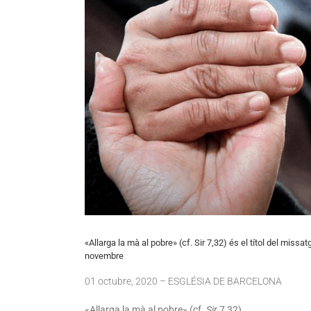
«Allarga la mà al pobre» (cf. Sir 7,32) és el títol del mis
novembre
01 octubre, 2020 – ESGLÉSIA DE BARCELONA
«Allarga la mà al pobre» (cf.
Sir
7,32)