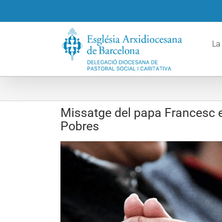
Skip
to
content
La
Missatge del papa Francesc e
Pobres
View
Larger
Image