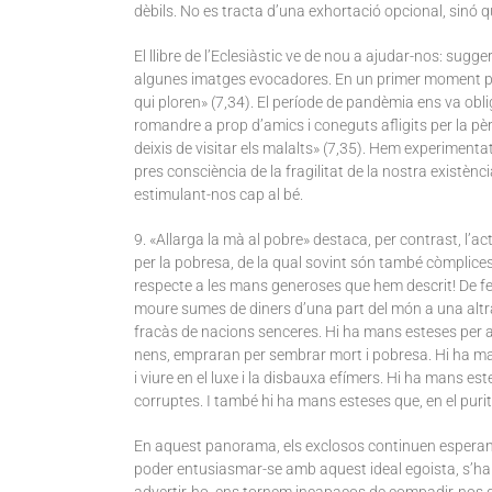
dèbils. No es tracta d’una exhortació opcional, sinó q
El llibre de l’Eclesiàstic ve de nou a ajudar-nos: sug
algunes imatges evocadores. En un primer moment pren 
qui ploren» (7,34). El període de pandèmia ens va obli
romandre a prop d’amics i coneguts afligits per la pèr
deixis de visitar els malalts» (7,35). Hem experimentat
pres consciència de la fragilitat de la nostra existèn
estimulant-nos cap al bé.
9. «Allarga la mà al pobre» destaca, per contrast, l’
per la pobresa, de la qual sovint són també còmplices. 
respecte a les mans generoses que hem descrit! De fet
moure sumes de diners d’una part del món a una altra, 
fracàs de nacions senceres. Hi ha mans esteses per a
nens, empraran per sembrar mort i pobresa. Hi ha ma
i viure en el luxe i la disbauxa efímers. Hi ha mans es
corruptes. I també hi ha mans esteses que, en el purit
En aquest panorama, els exclosos continuen esperant. 
poder entusiasmar-se amb aquest ideal egoista, s’ha 