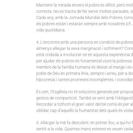
Mantenir la mirada envers el pobre és difícil, però mol
correcta. No es tracta de fer servir moltes paraules,
Cada any, amb la Jornada Mundial dels Pobres, torno 
els pobres estan i estaran sempre amb nosaltres (cf. J
vida quotidiana.
4. L’encontre amb una persona en condició de pobres
almenys alleujar la seva marginació i sofriment? Com
està cridada a involucrar-se en aquesta experiència de
per ajudar els pobres és fonamental viure la pobres
membre de la família humana és deixat al marge i es c
poble de Déu en primera línia, sempre i arreu, per a d
hipocresia i tantes promeses incomplertes, i convidar-
És cert, l’Església no té solucions generals per propos
gestos de compartició. També se sent amb l’obligació d
Recordar a tothom el gran valor del bé comú és per al 
oblidar cap d’aquells la humanitat dels quals és viol
5. Allargar la mà fa descobrir, en primer lloc, a qui h
sentit a la vida. Quantes mans esteses es veuen cad