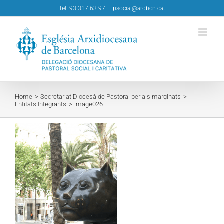
Skip
Tel. 93 317 63 97
|
psocial@arqbcn.cat
to
content
Home
Secretariat Diocesà de Pastoral per als marginats
Entitats Integrants
image026