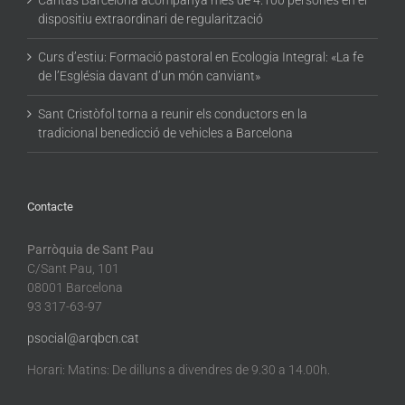
Càritas Barcelona acompanya més de 4.100 persones en el
dispositiu extraordinari de regularització
Curs d’estiu: Formació pastoral en Ecologia Integral: «La fe
de l’Església davant d’un món canviant»
Sant Cristòfol torna a reunir els conductors en la
tradicional benedicció de vehicles a Barcelona
Contacte
Parròquia de Sant Pau
C/Sant Pau, 101
08001 Barcelona
93 317-63-97
psocial@arqbcn.cat
Horari: Matins: De dilluns a divendres de 9.30 a 14.00h.