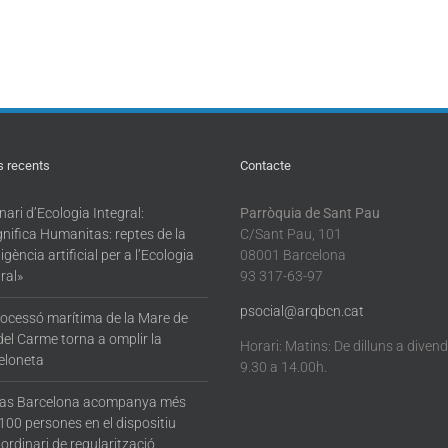
s recents
Contacte
ari d’Ecologia Integral:
Parròquia de Sant Pau
nifica Humanitas: reptes de la
C/Sant Pau, 101
·ligència artificial per a l’Ecologia
08001 Barcelona
ral»
93 317-63-97
psocial@arqbcn.cat
rocessó marítima de la Mare de
del Carme torna a omplir la
Horari: Matins: De dilluns a diven
eloneta
9.30 a 14.00h.
tas Barcelona acompanya més
100 persones en el dispositiu
ordinari de regularització