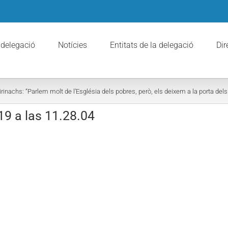
 delegació
Notícies
Entitats de la delegació
Dir
irinachs: “Parlem molt de l’Església dels pobres, però, els deixem a la porta del
19 a las 11.28.04