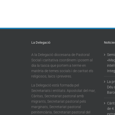
La Delegació
Noticie
A la Delegació diocesana de Pastoral
Semin
Social i caritativa coordinem i posem al
«Mag
dia la tasca que portem a terme en
intel
matèria de temes socials i de caritat els
Integ
religiosos, laics i preveres.
La p
La Delegació està formada pel
Déu 
Secretariats i entitats: Apostolat del mar,
Barc
Càritas, Secretariat pastoral amb
migrants, Secretariat pastoral pels
Càri
marginats, Secretariat pastoral
de 4.
penitenciària, Secretariat pastoral del
extra