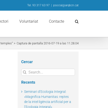
Tel. 93 317 63 97
|
psocial@arqbcn.cat
ectori
Voluntariat
Contacte
s temples”
Captura de pantalla 2016-07-19 a las 11.28.04
Cercar
Search
for:
Recents
Seminari d’Ecologia Integral:
«Magnifica Humanitas: reptes
de la intel·ligència artificial per a
l’Ecologia Integral»