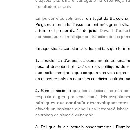
d’aquest pla, s’ha encarregat a la Creu Roja l’
treballadors socials.
En les darreres setmanes
, un Jutjat de Barcelona 
Puigcerdà, on hi ha l’assentament més gran, i s’ha 
a terme el proper dia 18 de juliol.
Davant d’aquesta
per assegurar el reallotjament transitori de les pers
En aquestes circumstàncies, les entitats que form
1.
L’existència d’aquests assentaments és
una re
posa al descobert el fracàs de les polítiques de re
que molts immigrats, que cerquen una vida digna qu
en el nostre país en aquestes condicions infrahum
2.
Som conscients
que les solucions no són sen
resposta al greu problema humà dels assentame
públiques que continuïn desenvolupant totes 
afavorir un habitatge digne i una integració laboral
es troben en situació vulnerable.
3.
Pel que fa als actuals assentaments i l’immin