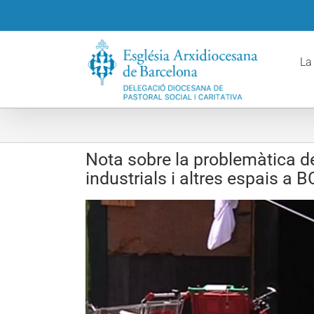
Skip
to
content
La
Nota sobre la problemàtica d
industrials i altres espais a 
View
Larger
Image