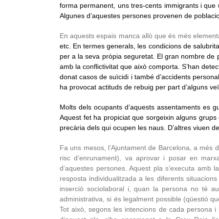
forma permanent, uns tres-cents immigrants i que u
Algunes d’aquestes persones provenen de poblacion
En aquests espais manca allò que és més elemental
etc. En termes generals, les condicions de salubrita
per a la seva pròpia seguretat. El gran nombre de p
amb la conflictivitat que això comporta. S’han detec
donat casos de suïcidi i també d’accidents persona
ha provocat actituds de rebuig per part d’alguns ve
Molts dels ocupants d’aquests assentaments es gua
Aquest fet ha propiciat que sorgeixin alguns grups q
precària dels qui ocupen les naus. D’altres viuen de
Fa uns mesos, l’Ajuntament de Barcelona, a més de
risc d’enrunament), va aprovar i posar en marxa
d’aquestes persones. Aquest pla s’executa amb la c
resposta individualitzada a les diferents situacions
inserció sociolaboral i, quan la persona no té auto
administrativa, si és legalment possible (qüestió que
Tot això, segons les intencions de cada persona i l