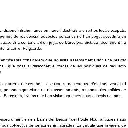
dicions infrahumanes en naus industrials o en altres locals ocupats.
permís de residència, aquestes persones no han pogut accedir a un
tuació. Una sentència d’un jutjat de Barcelona dictada recentment ha
ts, al carrer Puigcerdà.
s immigrants
considerem que aquests assentaments són una realitat
ns i que posa al descobert el fracàs de les polítiques de regulació
s.
s darrers mesos hem escoltat representants d’entitats veïnals i
s, persones que viuen en els assentaments, responsables polítics de
e Barcelona, i veïns que han visitat aquestes naus o locals ocupats
.
especialment en els barris del Besòs i del Poble Nou, antigues naus
iversos col·lectius de persones immigrades. Es calcula que hi viuen, de