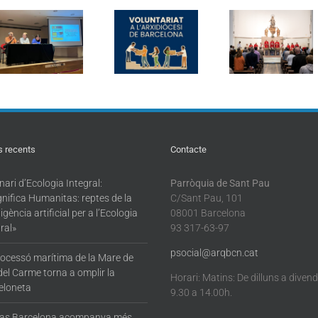
El Sant Par
Badalona
reuneix a
Un nou espai
celebra els 150
representa
per obrir ponts
anys de la
de la pasto
entre les
Fundació Roca
social d
entitats i els
i Pi amb una
Barcelona 
voluntaris
festa oberta a
parròquia
la ciutat
Sant Agus
s recents
Contacte
ari d’Ecologia Integral:
Parròquia de Sant Pau
nifica Humanitas: reptes de la
C/Sant Pau, 101
·ligència artificial per a l’Ecologia
08001 Barcelona
ral»
93 317-63-97
psocial@arqbcn.cat
rocessó marítima de la Mare de
del Carme torna a omplir la
Horari: Matins: De dilluns a diven
eloneta
9.30 a 14.00h.
tas Barcelona acompanya més