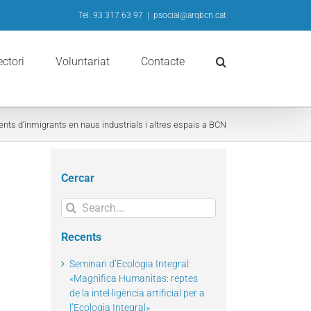
Tel. 93 317 63 97
|
psocial@arqbcn.cat
ectori
Voluntariat
Contacte
ts d’inmigrants en naus industrials i altres espais a BCN
Cercar
Search
for:
Recents
Seminari d’Ecologia Integral:
«Magnifica Humanitas: reptes
de la intel·ligència artificial per a
l’Ecologia Integral»