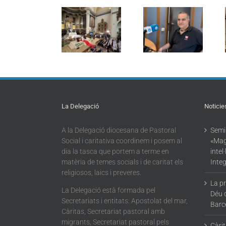
El Sant Pare es
Manu Andueza
reuneix amb
de la
“Regularització
representants
Plataforma
extraordinària:
de la pastoral
d’entitats
pautes i
social de
cristianes amb
orientacions
Barcelona a la
les persones
per a un bon
parròquia de
migrants sobre
acompanyament”
Sant Agustí
la
regularització
La Delegació
Noticie
A la Delegació diocesana de Pastoral
Semin
Social i caritativa coordinem i posem al
«Mag
dia la tasca que portem a terme en
intel
matèria de temes socials i de caritat els
Integ
religiosos, laics i preveres.
La p
La Delegació està formada pel
Déu 
Secretariats i entitats: Apostolat del mar,
Barc
Càritas, Secretariat pastoral amb
migrants, Secretariat pastoral pels
Càri