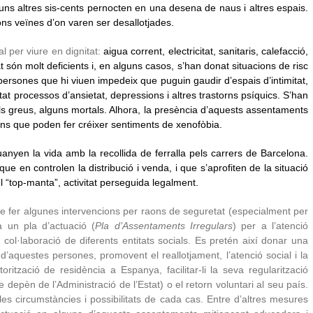
ns altres sis-cents pernocten en una desena de naus i altres espais.
s veïnes d’on varen ser desallotjades.
 per viure en dignitat:
aigua corrent, electricitat, sanitaris, calefacció,
t són molt deficients i, en alguns casos, s’han donat situacions de risc
ersones que hi viuen impedeix que puguin gaudir d’espais d’intimitat,
tat processos d’ansietat, depressions i altres trastorns psíquics. S’han
ls greus, alguns mortals. Alhora, la presència d’aquests assentaments
ïns que poden fer créixer sentiments de xenofòbia.
nyen la vida amb la recollida de ferralla pels carrers de Barcelona.
ue en controlen la distribució i venda, i que s’aprofiten de la situació
l “top-manta”, activitat perseguida legalment.
 fer algunes intervencions per raons de seguretat (especialment per
 un pla d’actuació (
Pla d’Assentaments Irregulars
) per a l’atenció
ol·laboració de diferents entitats socials. Es pretén així donar una
 d’aquestes persones, promovent el reallotjament, l’atenció social i la
rització de residència a Espanya, facilitar-li la seva regularització
 depèn de l’Administració de l’Estat) o el retorn voluntari al seu país.
es circumstàncies i possibilitats de cada cas. Entre d’altres mesures