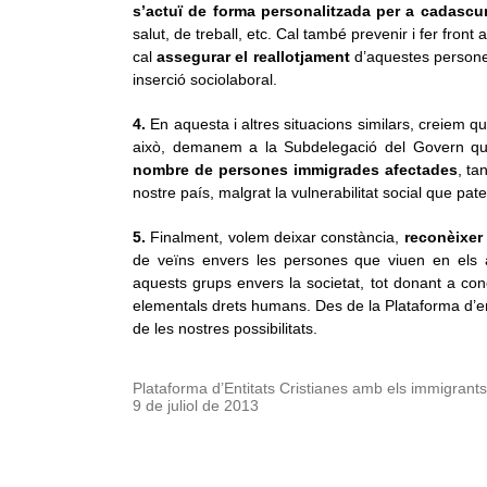
s’actuï de forma personalitzada per a cadascun
salut, de treball, etc. Cal també prevenir i fer front
cal
assegurar el reallotjament
d’aquestes person
inserció sociolaboral.
4.
En aquesta i altres situacions similars, creiem que
això, demanem a la Subdelegació del Govern q
nombre de persones immigrades afectades
, ta
nostre país, malgrat la vulnerabilitat social que pate
5.
Finalment, volem deixar constància,
reconèixer 
de veïns envers les persones que viuen en els a
aquests grups envers la societat, tot donant a conè
elementals drets humans. Des de la Plataforma d’en
de les nostres possibilitats.
Plataforma d’Entitats Cristianes amb els immigrants
9 de juliol de 2013