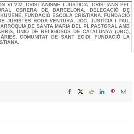
 VI VIM, CRISTIANISME I JUSTÍCIA, CRISTIANS PEL
TORAL OBRERA DE BARCELONA, DELEGACIÓ DE
KUMENE, FUNDACIÓ ESCOLA CRISTIANA, FUNDACIÓ
E JURISTES RODA VENTURA, JOC, JUSTÍCIA I PAU,
PARRÒQUIA DE SANTA MARIA DEL PI, PASTORAL AMB
ARRIS, UNIÓ DE RELIGIOSOS DE CATALUNYA (URC),
IDÀRIES, COMUNITAT DE SANT EGIDI, FUNDACIÓ LA
STIANA.
Facebook
X
Reddit
LinkedIn
Pinterest
Ema