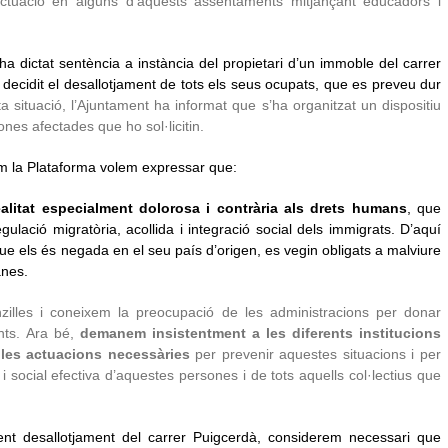
actuació en alguns d’aquests assentaments mitjançant educadors i
ha dictat sentència a instància del propietari d’un immoble del carrer
decidit el desallotjament de tots els seus ocupats, que es preveu dur
 situació, l’Ajuntament ha informat que s’ha organitzat un dispositiu
ones afectades que ho sol·licitin.
em la Plataforma volem expressar que:
alitat especialment dolorosa i contrària als drets humans
, que
gulació migratòria, acollida i integració social dels immigrats. D’aquí
e els és negada en el seu país d’origen, es vegin obligats a malviure
anes.
zilles i coneixem la preocupació de les administracions per donar
nts. Ara bé,
demanem insistentment a les diferents institucions
les actuacions necessàries
per prevenir aquestes situacions i per
 i social efectiva d’aquestes persones i de tots aquells col·lectius que
ent desallotjament del carrer Puigcerdà, considerem necessari que