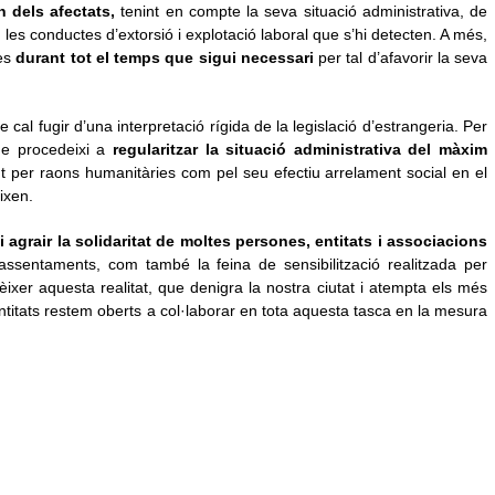
 dels afectats,
tenint en compte la seva situació administrativa, de
 a les conductes d’extorsió i explotació laboral que s’hi detecten. A més,
es
durant tot el temps que sigui necessari
per tal d’afavorir la seva
 cal fugir d’una interpretació rígida de la legislació d’estrangeria. Per
ue procedeixi a
regularitzar la situació administrativa del màxim
nt per raons humanitàries com pel seu efectiu arrelament social en el
ixen.
i agrair la solidaritat de moltes persones, entitats i associacions
ssentaments, com també la feina de sensibilització realitzada per
ixer aquesta realitat, que denigra la nostra ciutat i atempta els més
titats restem oberts a col·laborar en tota aquesta tasca en la mesura