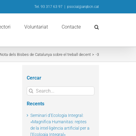
Tel. 93 317 63 97
|
psocial@arqbcn.cat
ectori
Voluntariat
Contacte
Nota dels Bisbes de Catalunya sobre el treball decent
-3
Cercar
Search
for:
Recents
Seminari d’Ecologia Integral:
«Magnifica Humanitas: reptes
de la intel·ligència artificial per a
l’Ecologia Integral»