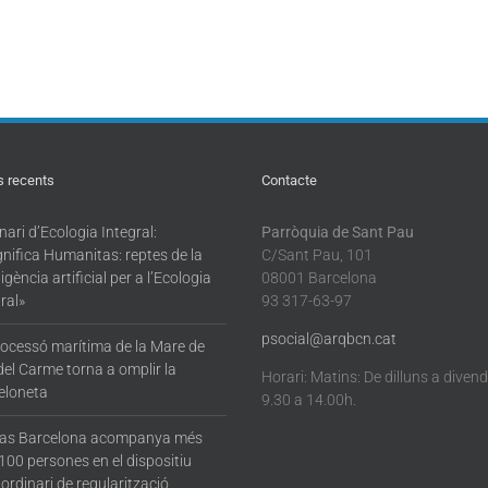
s recents
Contacte
ari d’Ecologia Integral:
Parròquia de Sant Pau
nifica Humanitas: reptes de la
C/Sant Pau, 101
·ligència artificial per a l’Ecologia
08001 Barcelona
ral»
93 317-63-97
psocial@arqbcn.cat
rocessó marítima de la Mare de
del Carme torna a omplir la
Horari: Matins: De dilluns a diven
eloneta
9.30 a 14.00h.
tas Barcelona acompanya més
100 persones en el dispositiu
ordinari de regularització