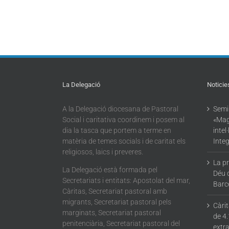
La Delegació
Noticie
A la Delegació diocesana de Pastoral
Semin
Social i caritativa coordinem i posem al
«Mag
dia la tasca que portem a terme en
intel
matèria de temes socials i de caritat els
Integ
religiosos, laics i preveres.
La p
La Delegació està formada pel
Déu 
Secretariats i entitats: Apostolat del mar,
Barc
Càritas, Secretariat pastoral amb
migrants, Secretariat pastoral pels
Càri
marginats, Secretariat pastoral
de 4.
penitenciària, Secretariat pastoral del
extra