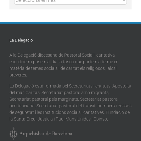
La Delegació
A la Delegació diocesana de Pastoral Social i caritativa
coordinem i posem al dia la tasca que portem a terme en
matèria de temes socials i de caritat els religiosos, laics i
preveres.
La Delegació està formada pel Secretariats i entitats: Apostolat
del mar, Càritas, Secretariat pastoral amb migrants,
Secretariat pastoral pels marginats, Secretariat pastoral
penitenciària, Secretariat pastoral del trànsit, bombers i cossos
de seguretat i les Institucions socials i caritatives: Fundació de
la Santa Creu, Justícia i Pau, Mans Unides i Obinso.