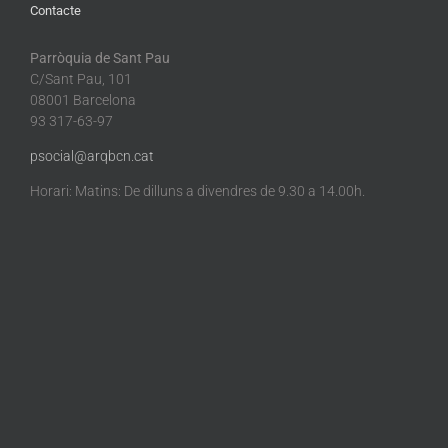
Contacte
Parròquia de Sant Pau
C/Sant Pau, 101
08001 Barcelona
93 317-63-97
psocial@arqbcn.cat
Horari: Matins: De dilluns a divendres de 9.30 a 14.00h.