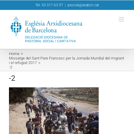
Skip
Tel. 93 317 63 97
|
psocial@arqbcn.cat
to
content
Home
Missatge del Sant Pare Francesc per la Jornada Mundial del migrant
i el refugiat 2017
-2
-2