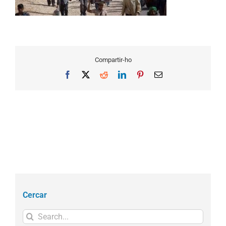
Compartir-ho
Facebook
X
Reddit
LinkedIn
Pinterest
Email
Cercar
Search
for: