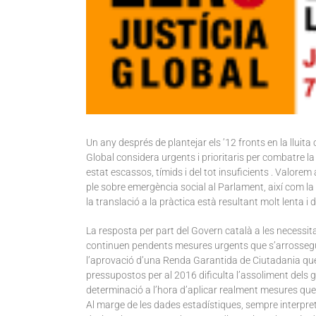
Un any després de plantejar els ’12 fronts en la lluit
Global considera urgents i prioritaris per combatre la
estat escassos, tímids i del tot insuficients . Valorem 
ple sobre emergència social al Parlament, així com la
la translació a la pràctica està resultant molt lenta i
La resposta per part del Govern català a les necessit
continuen pendents mesures urgents que s’arrossegu
l’aprovació d’una Renda Garantida de Ciutadania que
pressupostos per al 2016 dificulta l’assoliment dels 
determinació a l’hora d’aplicar realment mesures que 
Al marge de les dades estadístiques, sempre interpreta