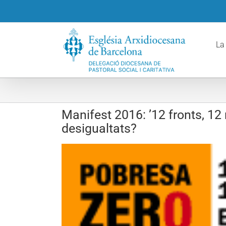
Skip
to
content
La
Manifest 2016: ’12 fronts, 1
desigualtats?
View
Larger
Image