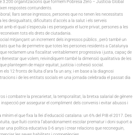
 de 3.200 organitzacions que formem Pobresa Zero – Justícia Global
ixen respostes contundents.
aboral, llars sense ingressos, persones que no tenen les necessitats
s desigualtats, dificultats d’accés a la salut i els serveis
t amb el qual s’especula i es persegueix el lucre privat, persones a les
 reconeixen tots els drets de ciutadania.
cial mitjançant un increment dels ingressos públics , però també un
nitats que ha de permetre que totes les persones residents a Catalunya
 que reclamem una fiscalitat veritablement progressiva i justa, capaç de
 de Benestar que volem, reivindiquem també la dimensió qualitativa de les
ue plantegem de major equitat, justícia i cohesió social.
n els 12 fronts de lluita d’ara fa un any, i en base a la diagnosi
racions i de les entitats socials en una jornada celebrada el passat dia
ros i combatre la precarietat, la temporalitat, la bretxa salarial de gènere
la inspecció per assegurar el compliment dels convenis i evitar abusos i
 mínim el que fixa la llei d’educació catalana: un 6% del PIB el 2017. Des
ratuïta, que lluiti contra l’abandonament escolar prematur i doni suport a
upar una política educativa 0-6 anys i crear relacions que reconeguin,
 potenciar les seves habilitats i competències.