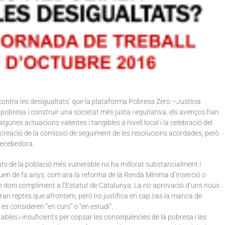
a contra les desigualtats’ que la plataforma Pobresa Zero –Justícia
 pobresa i construir una societat més justa i equitativa, els avenços han
algunes actuacions valentes i tangibles a nivell local i la celebració del
 creació de la comissió de seguiment de les resolucions acordades, però
 decebedora.
ats de la població més vulnerable no ha millorat substancialment i
en de fa anys, com ara la reforma de la Renda Mínima d’Inserció o
 doni compliment a l’Estatut de Catalunya. La no aprovació d’uns nous
gran reptes que afrontem, però no justifica en cap cas la manca de
es consideren “en curs” o “en estudi”.
bles i insuficients per copsar les conseqüències de la pobresa i les