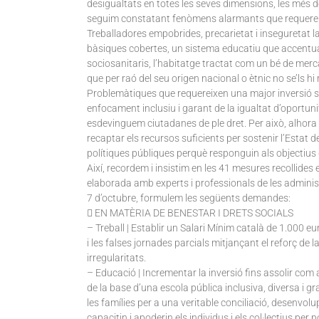
desigualtats en totes les seves dimensions, les més
seguim constatant fenòmens alarmants que requere
Treballadores empobrides, precarietat i inseguretat l
bàsiques cobertes, un sistema educatiu que accentua le
sociosanitaris, l’habitatge tractat com un bé de merca
que per raó del seu origen nacional o ètnic no se’ls hi
Problemàtiques que requereixen una major inversió so
enfocament inclusiu i garant de la igualtat d’oportu
esdevinguem ciutadanes de ple dret. Per això, alhora
recaptar els recursos suficients per sostenir l’Estat
polítiques públiques perquè responguin als objectius q
Així, recordem i insistim en les 41 mesures recollides e
elaborada amb experts i professionals de les administ
7 d’octubre, formulem les següents demandes:
 EN MATÈRIA DE BENESTAR I DRETS SOCIALS
– Treball | Establir un Salari Mínim català de 1.000 eu
i les falses jornades parcials mitjançant el reforç de 
irregularitats.
– Educació | Incrementar la inversió fins assolir com a
de la base d’una escola pública inclusiva, diversa i g
les famílies per a una veritable conciliació, desenvol
capacitin i apoderin els individus i els col·lectius per