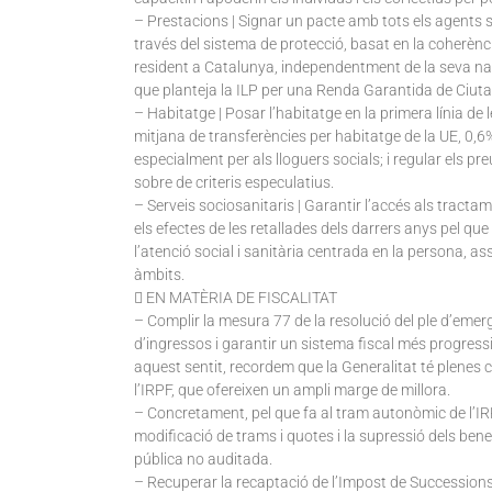
– Prestacions | Signar un pacte amb tots els agents s
través del sistema de protecció, basat en la coherència 
resident a Catalunya, independentment de la seva nacio
que planteja la ILP per una Renda Garantida de Ciut
– Habitatge | Posar l’habitatge en la primera línia de 
mitjana de transferències per habitatge de la UE, 0,6
especialment per als lloguers socials; i regular els pr
sobre de criteris especulatius.
– Serveis sociosanitaris | Garantir l’accés als tracta
els efectes de les retallades dels darrers anys pel que
l’atenció social i sanitària centrada en la persona, a
àmbits.
 EN MATÈRIA DE FISCALITAT
– Complir la mesura 77 de la resolució del ple d’emerg
d’ingressos i garantir un sistema fiscal més progressiu 
aquest sentit, recordem que la Generalitat té plenes
l’IRPF, que ofereixen un ampli marge de millora.
– Concretament, pel que fa al tram autonòmic de l’
modificació de trams i quotes i la supressió dels bene
pública no auditada.
– Recuperar la recaptació de l’Impost de Successions 