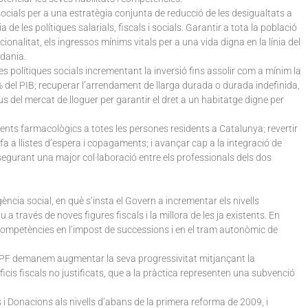
ocials per a una estratègia conjunta de reducció de les desigualtats a
de les polítiques salarials, fiscals i socials. Garantir a tota la població
nalitat, els ingressos mínims vitals per a una vida digna en la línia del
adania.
les polítiques socials incrementant la inversió fins assolir com a mínim la
% del PIB; recuperar l’arrendament de llarga durada o durada indefinida,
eus del mercat de lloguer per garantir el dret a un habitatge digne per
ments farmacològics a totes les persones residents a Catalunya; revertir
 fa a llistes d’espera i copagaments; i avançar cap a la integració de
ssegurant una major col·laboració entre els professionals dels dos
ència social, en què s’insta el Govern a incrementar els nivells
a través de noves figures fiscals i la millora de les ja existents. En
 competències en l’impost de successions i en el tram autonòmic de
IRPF demanem augmentar la seva progressivitat mitjançant la
ficis fiscals no justificats, que a la pràctica representen una subvenció
i Donacions als nivells d’abans de la primera reforma de 2009, i