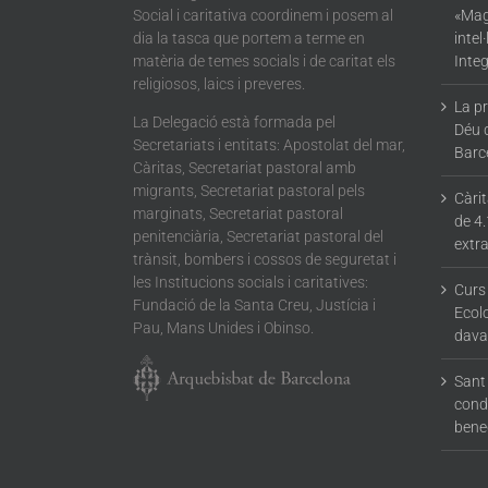
Social i caritativa coordinem i posem al
«Mag
dia la tasca que portem a terme en
intel
matèria de temes socials i de caritat els
Integ
religiosos, laics i preveres.
La p
La Delegació està formada pel
Déu 
Secretariats i entitats: Apostolat del mar,
Barc
Càritas, Secretariat pastoral amb
migrants, Secretariat pastoral pels
Càri
marginats, Secretariat pastoral
de 4.
penitenciària, Secretariat pastoral del
extra
trànsit, bombers i cossos de seguretat i
les Institucions socials i caritatives:
Curs
Fundació de la Santa Creu, Justícia i
Ecolo
Pau, Mans Unides i Obinso.
dava
Sant 
condu
bene