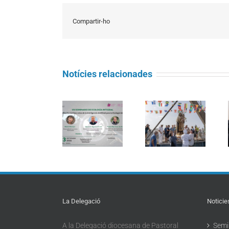
Compartir-ho
Notícies relacionades
Seminari
Càritas
d’Ecologia
Barcelona
Integral:
La processó
acompanya
«Magnifica
marítima de la
més de 4.100
Humanitas:
Mare de Déu
persones en el
reptes de la
del Carme
dispositiu
intel·ligència
torna a omplir
extraordinari
artificial per a
la Barceloneta
de
l’Ecologia
regularització
Integral»
La Delegació
Noticie
A la Delegació diocesana de Pastoral
Semin