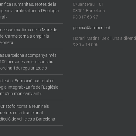
nifica Humanitas: reptes de la
C/Sant Pau, 101
·ligència artificial per a l’Ecologia
08001 Barcelona
ral»
93 317-63-97
psocial@arqbcn.cat
rocessó marítima de la Mare de
del Carme torna a omplir la
Horari: Matins: De dilluns a diven
eloneta
9.30 a 14.00h.
tas Barcelona acompanya més
100 persones en el dispositiu
ordinari de regularització
 d’estiu: Formació pastoral en
gia Integral: «La fe de l’Església
nt d’un món canviant»
Cristòfol torna a reunir els
ctors en la tradicional
dicció de vehicles a Barcelona