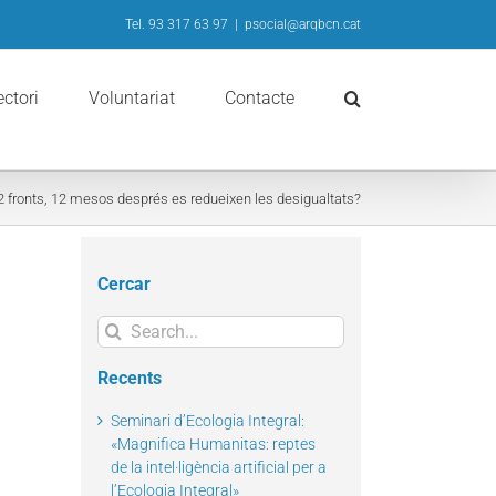
Tel. 93 317 63 97
|
psocial@arqbcn.cat
ectori
Voluntariat
Contacte
2 fronts, 12 mesos després es redueixen les desigualtats?
Cercar
Search
for:
Recents
Seminari d’Ecologia Integral:
«Magnifica Humanitas: reptes
de la intel·ligència artificial per a
l’Ecologia Integral»