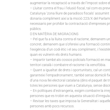
augmentar la recaptació a través de l’Impost sobre e
– Lluitar contra el frau i l’elusió fiscal, tal com es pr
Catalunya ‘zona lliure de paradisos fiscals’ assumint
donaria compliment així a la moció 223/X del Parlamen
necessaris per prohibir la contractació d’empreses pri
públics.
 EN MATÈRIA DE MIGRACIONS
– Pel que fa a la lluita contra el racisme, demanem 
concret, demanem que s’ofereixi una formació continu
l’exigència d’un codi ètic i el seu compliment, i l’e
quan es vulnerin els drets humans.
– Impartir també als cossos policials formació en matè
territori català i combatre el racisme i la xenofòbia.
– Quant a igualtat de drets i oportunitats, cal un cont
garanteixi l’empadronament, també sense domicili fix,
d’una nova llei electoral catalana (dins el paquet de tra
totes les persones que viuen a Catalunya, sense discr
– En polítiques d’estrangeria, exigim combatre la irr
persones que es trobin en aquesta situació d’irregula
– Revisar les taxes que imposa la Generalitat i aquelle
persones amb pocs recursos.