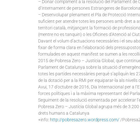
– Donar compliment a la resolució del Parlament de C
d’Internament de persones Estrangeres de Barcelona
– Desenvolupar plenament el Pla de Protecció Inter
suficient per atendre totes les persones amb dret a asi
territori català, mitjançant la formació de profession
(mentre no es tanquin) o les Oficines d’Atenció al Ciu
Davant el volum d’actuacions necessàries i el seu aba
fixar de forma clara en l’elaboració dels pressupostos
formulades en aquest manifest se sumen a les recollid
2015 de Pobresa Zero – Justícia Global, que continuen
Parlament de Catalunya sobre la situació d’emergènc
totes les partides necessàries perquè s’apliquin les 
de la dotació per a la RMI per equiparar-la als nivells
Avui, 17 d’octubre de 2016, Dia Internacional per a l’
forces polítiques i a la màxima representant del Parla
Seguiment de la resolució esmentada per accelerar l’
Pobresa Zero – Justícia Global agrupa més de 3.200 org
drets humans a Catalunya
+info:
http://pobresazero.wordpress.com/
/Pobresa