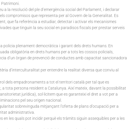
l Patrimoni.
eveu a la resolució del ple d’emergència social del Parlament, i declarar
 els compromisos que representa per al Govern de la Generalitat. Es
t, que fa referència a estudiar, detectar i activar els mecanismes
vades que tinguin la seu social en paradisos fiscals per prestar serveis
una policia plenament democràtica i garant dels drets humans. En
ada obligatòria en drets humans per a tots les cossos policials,
xistència d’un òrgan de prevenció de conductes amb capacitat sancionadora
ria d’interculturalitat per entendre la realitat diversa que conviu al
rol dels empadronaments a tot el territori català per tal que es
 a tota persona resident a Catalunya. Així mateix, davant la possibilitat
nsitorietat jurídica), sol·licitem que es garanteixi el dret a vot per a
iminacions pel seu origen nacional.
egularitat sobrevinguda mitjançant l’oferta de plans d’ocupació per a
ritat administrativa.
s en les quals pot incidir perquè els tràmits siguin assequibles per a les