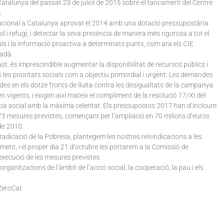
atalunya del passat 23 de juliol de 2015 sobre el tancament del Centre
.
nacional a Catalunya aprovat el 2014 amb una dotació pressupostària
l i refugi; i detectar la seva presència de manera més rigorosa a tot el
als i la informació proactiva a determinats punts, com ara els CIE
tadà.
st, és imprescindible augmentar la disponibilitat de recursos públics i
 les prioritats socials com a objectiu primordial i urgent. Les demandes
es en els dotze fronts de lluita contra les desigualtats de la campanya
 vigents, i exigim així mateix el compliment de la resolució 17/XI del
ia social amb la màxima celeritat. Els pressupostos 2017 han d’incloure
273 mesures previstes, començant per l’ampliació en 70 milions d’euros
 de 2010.
Eradicació de la Pobresa, plantegem les nostres reivindicacions a les
ment, i el proper dia 21 d’octubre les portarem a la Comissió de
execució de les mesures previstes.
anitzacions de l’àmbit de l’acció social, la cooperació, la pau i els
ZeroCat