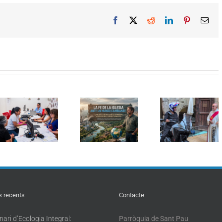
Facebook
X
Reddit
LinkedIn
Pinterest
Ema
Seminar
Curs d’estiu:
Sant Cristòfol
d’Ecolog
Formació
torna a reunir
Integral
pastoral en
els conductors
«Magnifi
Ecologia
en la
Humanita
Integral: «La fe
tradicional
reptes de 
de l’Església
benedicció de
intel·ligèn
davant d’un
vehicles a
artificial p
món canviant»
Barcelona
l’Ecologi
Integral
s recents
Contacte
ari d’Ecologia Integral:
Parròquia de Sant Pau