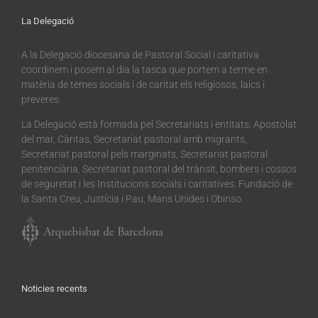
La Delegació
A la Delegació diocesana de Pastoral Social i caritativa
coordinem i posem al dia la tasca que portem a terme en
matèria de temes socials i de caritat els religiosos, laics i
preveres.
La Delegació està formada pel Secretariats i entitats: Apostolat
del mar, Càritas, Secretariat pastoral amb migrants,
Secretariat pastoral pels marginats, Secretariat pastoral
penitenciària, Secretariat pastoral del trànsit, bombers i cossos
de seguretat i les Institucions socials i caritatives: Fundació de
la Santa Creu, Justícia i Pau, Mans Unides i Obinso.
Noticies recents