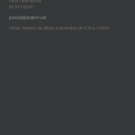
08001 Barcelona
93 317-63-97
psocial@arqbcn.cat
Horari: Matins: De dilluns a divendres de 9.30 a 14.00h.