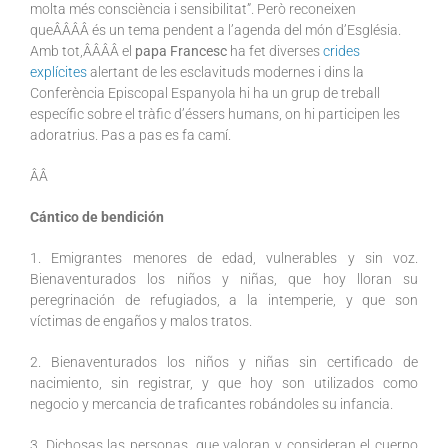
molta més consciència i sensibilitat”. Però reconeixen
queÂÂÂÂ és un tema pendent a l’agenda del món d’Església.
Amb tot,ÂÂÂÂ el
papa Francesc
ha fet diverses
crides
explícites
alertant de les esclavituds modernes i dins la
Conferència Episcopal Espanyola hi ha un grup de treball
específic sobre el tràfic d’éssers humans, on hi participen les
adoratrius. Pas a pas es fa camí.
ÂÂ
Cántico de bendición
1. Emigrantes menores de edad, vulnerables y sin voz.
Bienaventurados los niños y niñas, que hoy lloran su
peregrinación de refugiados, a la intemperie, y que son
víctimas de engaños y malos tratos.
2. Bienaventurados los niños y niñas sin certificado de
nacimiento, sin registrar, y que hoy son utilizados como
negocio y mercancia de traficantes robándoles su infancia.
3. Dichosas las personas, que valoran y consideran el cuerpo