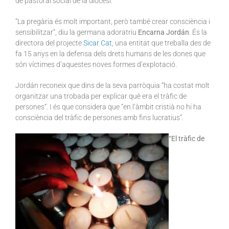
de pastoral social de la diòcesi.
“La pregària és molt important, però també crear consciència i
sensibilitzar”, diu la germana adoratriu
Encarna Jordán
. És la
directora del projecte
Sicar Cat
, una entitat que treballa des de
fa 15 anys en la defensa dels drets humans de les dones que
són víctimes d’aquestes noves formes d’explotació.
Jordán reconeix que dins de la seva parròquia “ha costat molt
organitzar una trobada per explicar què era el tràfic de
persones”. I és que considera que “en l’àmbit cristià no hi ha
consciència del tràfic de persones amb fins lucratius”.
“El tràfic de