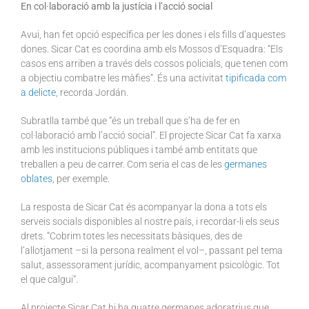
En col·laboració amb la justícia i l’acció social
Avui, han fet opció específica per les dones i els fills d’aquestes
dones. Sicar Cat es coordina amb els Mossos d’Esquadra: “Els
casos ens arriben a través dels cossos policials, que tenen com
a objectiu combatre les màfies”. És una activitat
tipificada com
a delicte
, recorda Jordán.
Subratlla també que “és un treball que s’ha de fer en
col·laboració amb l’acció social”. El projecte Sicar Cat fa xarxa
amb les institucions públiques i també amb entitats que
treballen a peu de carrer. Com seria el cas de les
germanes
oblates
, per exemple.
La resposta de Sicar Cat és acompanyar la dona a tots els
serveis socials disponibles al nostre país, i recordar-li els seus
drets. “Cobrim totes les necessitats bàsiques, des de
l’allotjament –si la persona realment el vol–, passant pel tema
salut, assessorament jurídic, acompanyament psicològic. Tot
el que calgui”.
Al projecte Sicar Cat hi ha quatre germanes adoratrius que