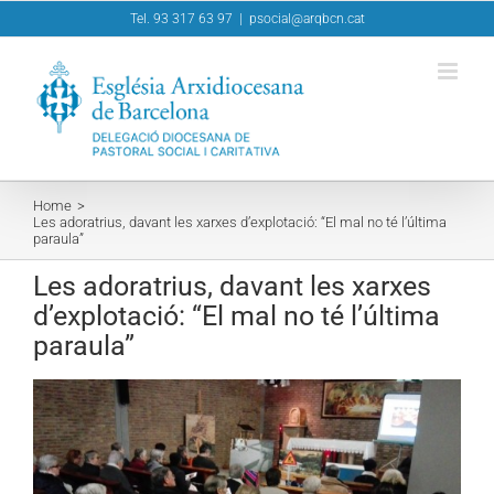
Skip
Tel. 93 317 63 97
|
psocial@arqbcn.cat
to
content
Home
Les adoratrius, davant les xarxes d’explotació: “El mal no té l’última
paraula”
Les adoratrius, davant les xarxes
d’explotació: “El mal no té l’última
paraula”
View
Larger
Image