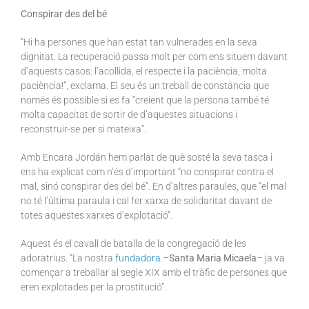
Conspirar des del bé
“Hi ha persones que han estat tan vulnerades en la seva
dignitat. La recuperació passa molt per com ens situem davant
d’aquests casos: l’acollida, el respecte i la paciència, molta
paciència!”, exclama. El seu és un treball de constància que
només és possible si es fa “creient que la persona també té
molta capacitat de sortir de d’aquestes situacions i
reconstruir-se per si mateixa”.
Amb Encara Jordán hem parlat de què sosté la seva tasca i
ens ha explicat com n’és d’important “no conspirar contra el
mal, sinó conspirar des del bé”. En d’altres paraules, que “el mal
no té l’última paraula i cal fer xarxa de solidaritat davant de
totes aquestes xarxes d’explotació”.
Aquest és el cavall de batalla de la congregació de les
adoratrius. “La nostra
fundadora
–
Santa Maria Micaela
– ja va
començar a treballar al segle XIX amb el tràfic de persones que
eren explotades per la prostitució”.