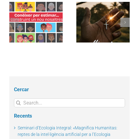
3a edició de Jornades
Jornada Mundial del
V
de la Interacció Cultural
Migrant i del Refugiat
es
per «teixir comunitats
2025
e
acollidores»
Cercar
Search
for:
Recents
Seminari d’Ecologia Integral: «Magnifica Humanitas:
reptes de la intel·ligència artificial per a l’Ecologia