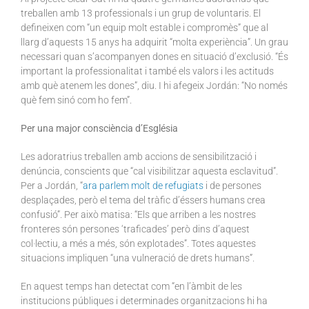
treballen amb 13 professionals i un grup de voluntaris. El
defineixen com “un equip molt estable i compromès” que al
llarg d’aquests 15 anys ha adquirit “molta experiència”. Un grau
necessari quan s’acompanyen dones en situació d’exclusió. “És
important la professionalitat i també els valors i les actituds
amb què atenem les dones”, diu. I hi afegeix Jordán: “No només
què fem sinó com ho fem”.
Per una major consciència d’Església
Les adoratrius treballen amb accions de sensibilització i
denúncia, conscients que “cal visibilitzar aquesta esclavitud”.
Per a Jordán, “
ara parlem molt de refugiats
i de persones
desplaçades, però el tema del tràfic d’éssers humans crea
confusió”. Per això matisa: “Els que arriben a les nostres
fronteres són persones ‘traficades’ però dins d’aquest
col·lectiu, a més a més, són explotades”. Totes aquestes
situacions impliquen “una vulneració de drets humans”.
En aquest temps han detectat com “en l’àmbit de les
institucions públiques i determinades organitzacions hi ha