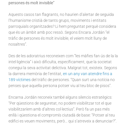
persones és molt invisible”
Aquests casos tan flagrants, no haurien d’alertar de seguida
l’humanisme cristià de tants grups, moviments i entitats
parroquials organitzades? Li hem preguntat perquè considera
que és un àmbit amb poc ressò. Segons Encara Jordán “el
tràfic de persones és molt invisible, el veiem molt lluny de
nosaltres”.
Des de les adoratrius reconeixen com “les màfies fan ús de la la
intel·ligència” i això dificulta, específicament, que la societat
conegui la seva activitat delictiva. Malgrat tot, existeix. Segons
la darrera memòria de l’entitat,
en un any van atendre fins a
189 víctimes
del tràfic de persones. “Quan surt una notícia no
penses que aquella persona potser viu al teu bloc de pisos”.
Encarna Jordán reconeix també alguns silencis estratègics:
“Per qüestions de seguretat, no podem visibilitzar tot el que
visibilitzaríem amb d’altres col·lectius”. Però fa un pas més
enllà i qüestiona el compromís ciutadà de base: “Potser al teu
edifici es veuen moviments, però… qui s’atreveix a denunciar?”.