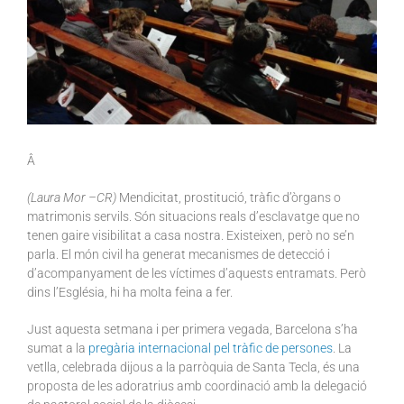
Â
(Laura Mor –CR)
Mendicitat, prostitució, tràfic d’òrgans o
matrimonis servils. Són situacions reals d’esclavatge que no
tenen gaire visibilitat a casa nostra. Existeixen, però no se’n
parla. El món civil ha generat mecanismes de detecció i
d’acompanyament de les víctimes d’aquests entramats. Però
dins l’Església, hi ha molta feina a fer.
Just aquesta setmana i per primera vegada, Barcelona s’ha
sumat a la
pregària internacional pel tràfic de persones
. La
vetlla, celebrada dijous a la parròquia de Santa Tecla, és una
proposta de les adoratrius amb coordinació amb la delegació