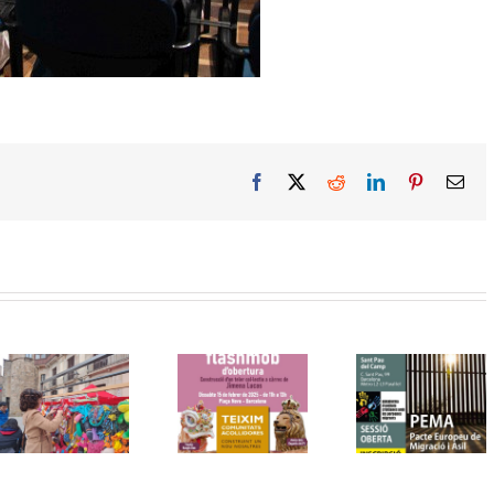
Facebook
X
Reddit
LinkedIn
Pinterest
Ema
III Jornades
per la
L’Església
interacció
Barcelon
entre cultures
Xerrada oberta:
acull la 
de l’Església
PEMA Pacte
edició de 
de Barcelona,
Europeu de
Jornades 
Flashmob
migració i asil
la interac
“Teixim
entre cult