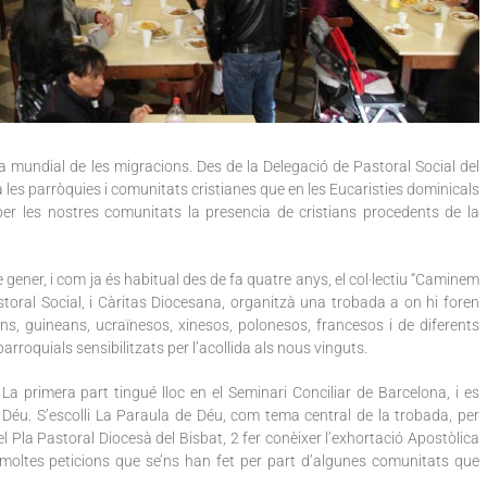
da mundial de les migracions. Des de la Delegació de Pastoral Social del
 les parròquies i comunitats cristianes que en les Eucaristies dominicals
er les nostres comunitats la presencia de cristians procedents de la
ener, i com ja és habitual des de fa quatre anys, el col·lectiu “Caminem
storal Social, i Càritas Diocesana, organitzà una trobada a on hi foren
ins, guineans, ucraïnesos, xinesos, polonesos, francesos i de diferents
rroquials sensibilitzats per l’acollida als nous vinguts.
La primera part tingué lloc en el Seminari Conciliar de Barcelona, i es
e Déu. S’escolli La Paraula de Déu, com tema central de la trobada, per
del Pla Pastoral Diocesà del Bisbat, 2 fer conèixer l’exhortació Apostòlica
moltes peticions que se’ns han fet per part d’algunes comunitats que