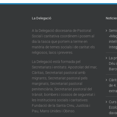
La Delegació
Noticie
A la Delegació diocesana de Pastoral
Semin
Social i caritativa coordinem i posem al
«Mag
dia la tasca que portem a terme en
intel
matèria de temes socials i de caritat els
Integ
religiosos, laics i preveres.
La p
La Delegació està formada pel
Déu 
Secretariats i entitats: Apostolat del mar,
Barc
Càritas, Secretariat pastoral amb
migrants, Secretariat pastoral pels
Càri
marginats, Secretariat pastoral
de 4.
penitenciària, Secretariat pastoral del
extra
trànsit, bombers i cossos de seguretat i
les Institucions socials i caritatives:
Curs
Fundació de la Santa Creu, Justícia i
Ecolo
Pau, Mans Unides i Obinso.
dava