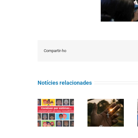
Compartir-ho
Notícies relacionades
L’Església de
3a edició de
Barcelona
Jornades de la
Jornada
acull la IV
Interacció
Mundial del
edició de les
Cultural per
Migrant i del
Jornades per
«teixir
Refugiat 2025
la interacció
comunitats
entre cultures
acollidores»