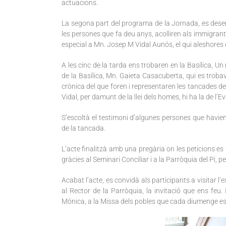
actuacions.
La segona part del programa de la Jornada, es desen
les persones que fa deu anys, acolliren als immigran
especial a Mn. Josep M Vidal Aunós, el qui aleshores e
A les cinc de la tarda ens trobaren en la Basílica, U
de la Basílica, Mn. Gaieta Casacuberta, qui es trob
crònica del que foren i representaren les tancades 
Vidal, per damunt de la llei dels homes, hi ha la de l’Ev
S’escoltà el testimoni d’algunes persones que havie
de la tancada.
L’acte finalitzà amb una pregària on les peticions e
gràcies al Seminari Conciliar i a la Parròquia del Pi, p
Acabat l’acte, es convidà als participants a visitar l
al Rector de la Parròquia, la invitació que ens feu.
Mónica, a la Missa dels pobles que cada diumenge es c