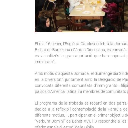
El dia 16 gener, l’Església Catòlica celebrà la Jorna
Bisbat de Barcelona i Càritas Diocesana, es convidà a
es visualitzés la gran aportació que han suposat p
immigració.
Amb motiu d’aquesta Jornada, el diumenge dia 23 de g
en la Diversitat”, juntament amb la Delegació de Pa
convocats diferents comunitats d’immigrants : filip
països d’Amèrica llatina, i a membres de comunitats pa
El programa de la trobada es repartí en dos parts. 
dedicà a la reflexió i contemplació de la Paraula d
diferents motius, 1, participar en el primer objectiu 
“Verbum Domini” de Benet XVI, i 3 respondre a les 
oferim espais d’ estudi de la Bíblia .