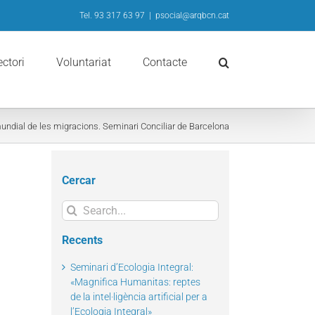
Tel. 93 317 63 97
|
psocial@arqbcn.cat
ectori
Voluntariat
Contacte
ndial de les migracions. Seminari Conciliar de Barcelona
Cercar
Search
for:
Recents
Seminari d’Ecologia Integral:
«Magnifica Humanitas: reptes
de la intel·ligència artificial per a
l’Ecologia Integral»