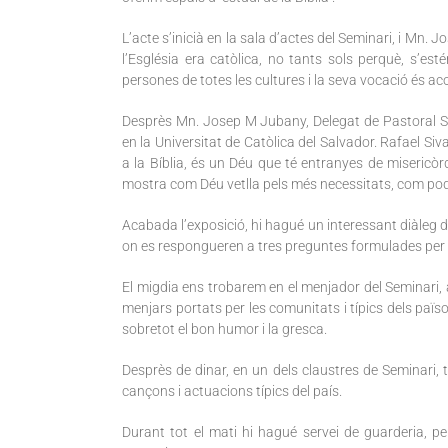
L’acte s’inicià en la sala d’actes del Seminari, i Mn. 
l’Església era catòlica, no tants sols perquè, s’est
persones de totes les cultures i la seva vocació és aco
Desprès Mn. Josep M Jubany, Delegat de Pastoral Socia
en la Universitat de Catòlica del Salvador. Rafael Si
a la Bíblia, és un Déu que té entranyes de misericòr
mostra com Déu vetlla pels més necessitats, com poden 
Acabada l’exposició, hi hagué un interessant diàleg d
on es respongueren a tres preguntes formulades per 
El migdia ens trobarem en el menjador del Seminari, 
menjars portats per les comunitats i típics dels païso
sobretot el bon humor i la gresca.
Desprès de dinar, en un dels claustres de Seminari, t
cançons i actuacions típics del país.
Durant tot el mati hi hagué servei de guarderia, p