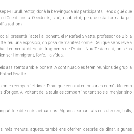
Josep M Turull, rector, donà la benvinguda als participants, i ens digué que
én d’Orient fins a Occidents, sinó, i sobretot, perquè esta formada per
llí a tothom.
l, presentà l’acte i al ponent, el P Rafael Sivatte, professor de Bíblia
vatte, feu una exposició, on posà de manifest com el Déu que se’ns revela
dia. I comentà diferents fragments de l’Antic i Nou Testament, on se’ns
ser l’Immigrant, l’orfe, i la vídua.
els assistents amb el ponent. A continuació es feren reunions de grup, a
Rafael Sivatte.
a on es compartí el dinar. Dinar que consistí en posar en comú diferents
s d’origen. Al voltant de la taula es compartí no tant sols el menjar, sinó
ingué lloc diferents actuacions. Algunes comunitats ens oferiren, balls,
els més menuts, aquets, també ens oferiren desprès de dinar, algunes