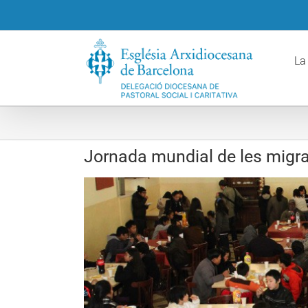
Skip
to
content
La
Jornada mundial de les migra
View
Larger
Image