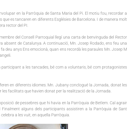
volupar en la Parròquia de Santa Maria del Pi. El motiu fou, recordar a
ts que es tancaren en diferents Esglésies de Barcelona. I de manera molt
ra rector del PI.
n membre del Consell Parroquial llegí una carta de benvinguda del Rector
ava absent de Catalunya. A continuació, Mn. Josep Rodado, ens feu una
de fa deu anys Ens emocionà, quan ens recordà les paraules Mn. Josep M
angeli.
n participant a les tancades, bé com a voluntaris, bé com protagonistes
s feren en diferents idiomes. Mn. Jubany conclogué la Jornada, donat les
er les facilitats que havien donat per la realització de la Jornada.
’exposició de pessebres que hi havia en la Parròquia de Betlem. Cal agrair
 I Finalment alguns dels participants assistiren a la Parròquia de Sant
elebra a les vuit, en aquella Parròquia.