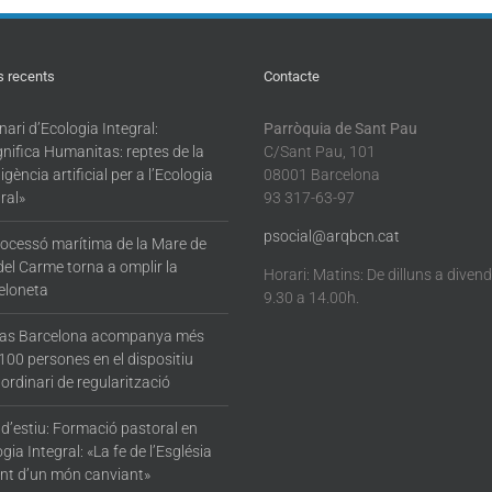
comunitats
acollidores”
s recents
Contacte
ari d’Ecologia Integral:
Parròquia de Sant Pau
nifica Humanitas: reptes de la
C/Sant Pau, 101
·ligència artificial per a l’Ecologia
08001 Barcelona
ral»
93 317-63-97
psocial@arqbcn.cat
rocessó marítima de la Mare de
del Carme torna a omplir la
Horari: Matins: De dilluns a diven
eloneta
9.30 a 14.00h.
tas Barcelona acompanya més
100 persones en el dispositiu
ordinari de regularització
 d’estiu: Formació pastoral en
gia Integral: «La fe de l’Església
nt d’un món canviant»