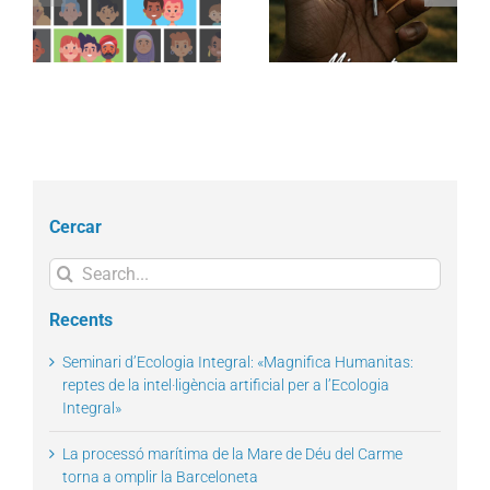
de la Interacció Cultural
Migrant i del Refugiat
es
per «teixir comunitats
2025
e
acollidores»
Cercar
Search
for:
Recents
Seminari d’Ecologia Integral: «Magnifica Humanitas:
reptes de la intel·ligència artificial per a l’Ecologia
Integral»
La processó marítima de la Mare de Déu del Carme
torna a omplir la Barceloneta