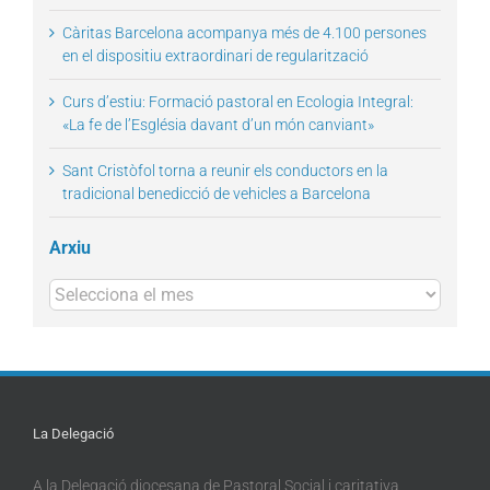
Càritas Barcelona acompanya més de 4.100 persones
en el dispositiu extraordinari de regularització
Curs d’estiu: Formació pastoral en Ecologia Integral:
«La fe de l’Església davant d’un món canviant»
Sant Cristòfol torna a reunir els conductors en la
tradicional benedicció de vehicles a Barcelona
Arxiu
Arxius
La Delegació
A la Delegació diocesana de Pastoral Social i caritativa