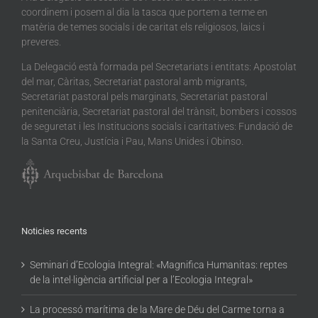
coordinem i posem al dia la tasca que portem a terme en
matèria de temes socials i de caritat els religiosos, laics i
preveres.
La Delegació està formada pel Secretariats i entitats: Apostolat
del mar, Càritas, Secretariat pastoral amb migrants,
Secretariat pastoral pels marginats, Secretariat pastoral
penitenciària, Secretariat pastoral del trànsit, bombers i cossos
de seguretat i les Institucions socials i caritatives: Fundació de
la Santa Creu, Justícia i Pau, Mans Unides i Obinso.
Noticies recents
Seminari d’Ecologia Integral: «Magnifica Humanitas: reptes
de la intel·ligència artificial per a l’Ecologia Integral»
La processó marítima de la Mare de Déu del Carme torna a