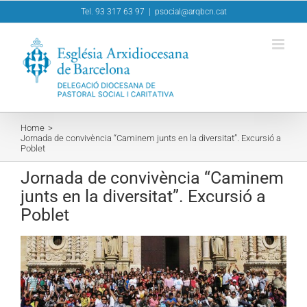
Skip
Tel. 93 317 63 97
|
psocial@arqbcn.cat
to
content
Home
Jornada de convivència “Caminem junts en la diversitat”. Excursió a
Poblet
Jornada de convivència “Caminem
junts en la diversitat”. Excursió a
Poblet
View
Larger
Image