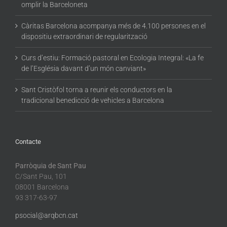
omplir la Barceloneta
Càritas Barcelona acompanya més de 4.100 persones en el
dispositiu extraordinari de regularització
Curs d’estiu: Formació pastoral en Ecologia Integral: «La fe
de l’Església davant d’un món canviant»
Sant Cristòfol torna a reunir els conductors en la
tradicional benedicció de vehicles a Barcelona
Contacte
Parròquia de Sant Pau
C/Sant Pau, 101
08001 Barcelona
93 317-63-97
psocial@arqbcn.cat