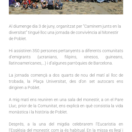
Al diumenge dia 3 de juny, organitzat per “Caminem junts en la
diversitat” tingué lloc una jornada de convivència al Monestir
de Poblet.
Hi assistiren 350 persones pertanyents a diferents comunitats
d’emigrants (ucranians, filipins, xinesos, guineans,
llatinoamericanes,…) i d’algunes parròquies de Barcelona.
La jornada començà a dos quarts de nou del matí al lloc de
trobada, la Plaça Universitat, des d’on set autocars ens
dirigiren a Poblet.
A mig matí ens reuniren en una sala del monestir, a on el Pare
Lluc, prior de la Comunitat, ens explicà en què consistia la vida
monàstica i la història de Poblet.
Després, a la una del migdia celebrarem l’Eucaristia en
l’Església del monestir, com ja és habitual. En la missa es llegí i