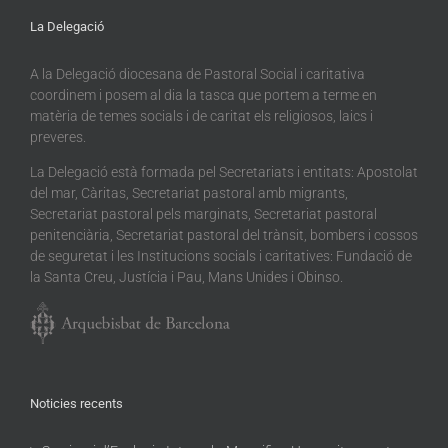
La Delegació
A la Delegació diocesana de Pastoral Social i caritativa
coordinem i posem al dia la tasca que portem a terme en
matèria de temes socials i de caritat els religiosos, laics i
preveres.
La Delegació està formada pel Secretariats i entitats: Apostolat
del mar, Càritas, Secretariat pastoral amb migrants,
Secretariat pastoral pels marginats, Secretariat pastoral
penitenciària, Secretariat pastoral del trànsit, bombers i cossos
de seguretat i les Institucions socials i caritatives: Fundació de
la Santa Creu, Justícia i Pau, Mans Unides i Obinso.
Noticies recents