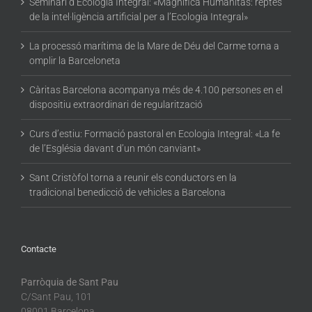
Seminari d’Ecologia Integral: «Magnifica Humanitas: reptes
de la intel·ligència artificial per a l’Ecologia Integral»
La processó marítima de la Mare de Déu del Carme torna a
omplir la Barceloneta
Càritas Barcelona acompanya més de 4.100 persones en el
dispositiu extraordinari de regularització
Curs d’estiu: Formació pastoral en Ecologia Integral: «La fe
de l’Església davant d’un món canviant»
Sant Cristòfol torna a reunir els conductors en la
tradicional benedicció de vehicles a Barcelona
Contacte
Parròquia de Sant Pau
C/Sant Pau, 101
08001 Barcelona