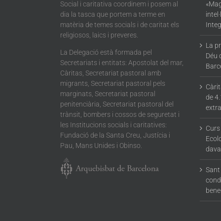
Social i caritativa coordinem i posem al
«Mag
dia la tasca que portem a terme en
intel
matèria de temes socials i de caritat els
Integ
religiosos, laics i preveres.
La p
La Delegació està formada pel
Déu 
Secretariats i entitats: Apostolat del mar,
Barc
Càritas, Secretariat pastoral amb
migrants, Secretariat pastoral pels
Càri
marginats, Secretariat pastoral
de 4.
penitenciària, Secretariat pastoral del
extra
trànsit, bombers i cossos de seguretat i
les Institucions socials i caritatives:
Curs
Fundació de la Santa Creu, Justícia i
Ecolo
Pau, Mans Unides i Obinso.
dava
Sant 
condu
bene