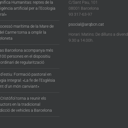
nifica Humanitas: reptes de la
C/Sant Pau, 101
·ligència artificial per a l’Ecologia
08001 Barcelona
ral»
93 317-63-97
psocial@arqbcn.cat
rocessó marítima de la Mare de
del Carme torna a omplir la
Horari: Matins: De dilluns a diven
eloneta
9.30 a 14.00h.
tas Barcelona acompanya més
100 persones en el dispositiu
ordinari de regularització
 d’estiu: Formació pastoral en
gia Integral: «La fe de l’Església
nt d’un món canviant»
Cristòfol torna a reunir els
ctors en la tradicional
dicció de vehicles a Barcelona