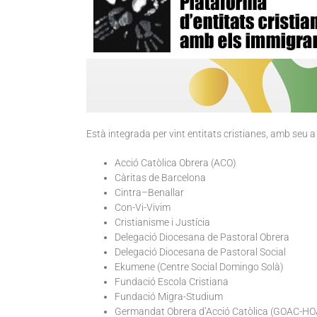
Està integrada per vint entitats cristianes, amb seu a
Acció Catòlica Obrera (ACO)
Càritas de Barcelona
Cintra–Benallar
Con-Vi-Vivim
Cristianisme i Justícia
Delegació Diocesana de Pastoral Obrera
Delegació Diocesana de Pastoral Social
Ekumene (Centre Social Domingo Solà)
Fundació Escola Cristiana
Fundació Migra-Studium
Germandat Obrera d’Acció Catòlica (GOAC-H