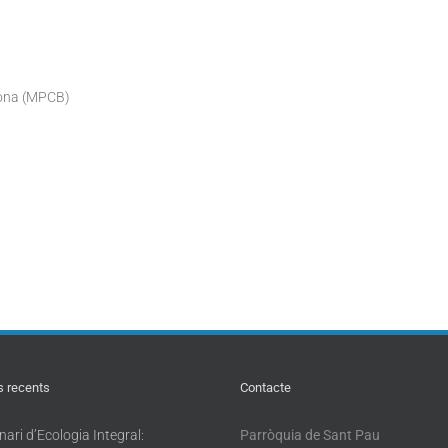
lona (MPCB)
s recents
Contacte
ari d’Ecologia Integral:
Parròquia de Sant Pau