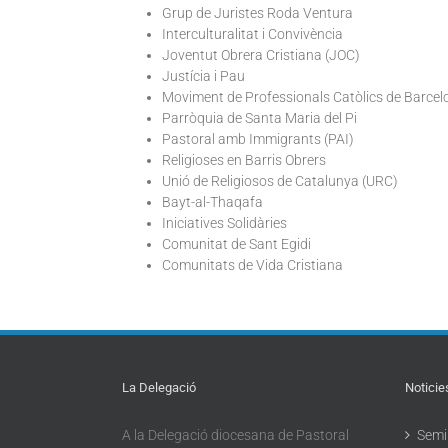
Grup de Juristes Roda Ventura
Interculturalitat i Convivència
Joventut Obrera Cristiana (JOC)
Justícia i Pau
Moviment de Professionals Catòlics de Barce
Parròquia de Santa Maria del Pi
Pastoral amb Immigrants (PAI)
Religioses en Barris Obrers
Unió de Religiosos de Catalunya (URC)
Bayt-al-Thaqafa
Iniciatives Solidàries
Comunitat de Sant Egidi
Comunitats de Vida Cristiana
La Delegació
Noticie
A la Delegació diocesana de Pastoral
Semin