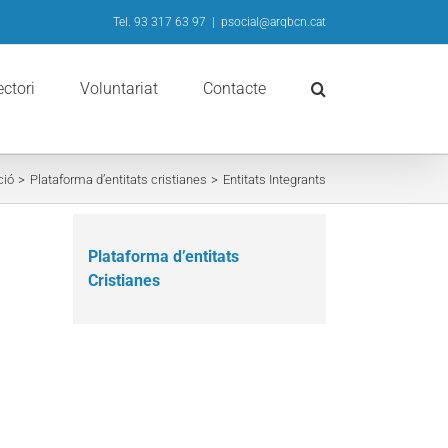
Tel. 93 317 63 97
|
psocial@arqbcn.cat
ectori
Voluntariat
Contacte
ció
Plataforma d’entitats cristianes
Entitats Integrants
Plataforma d’entitats
Cristianes