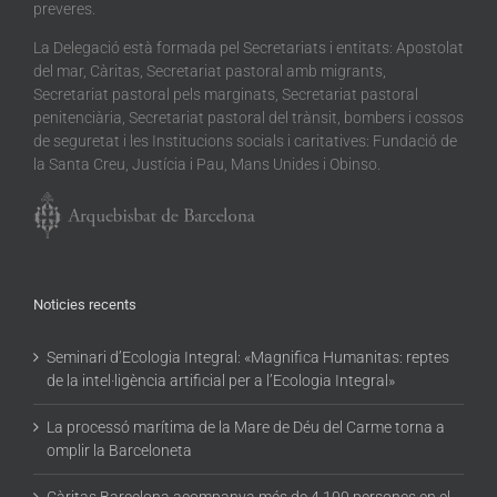
preveres.
La Delegació està formada pel Secretariats i entitats: Apostolat
del mar, Càritas, Secretariat pastoral amb migrants,
Secretariat pastoral pels marginats, Secretariat pastoral
penitenciària, Secretariat pastoral del trànsit, bombers i cossos
de seguretat i les Institucions socials i caritatives: Fundació de
la Santa Creu, Justícia i Pau, Mans Unides i Obinso.
Noticies recents
Seminari d’Ecologia Integral: «Magnifica Humanitas: reptes
de la intel·ligència artificial per a l’Ecologia Integral»
La processó marítima de la Mare de Déu del Carme torna a
omplir la Barceloneta
Càritas Barcelona acompanya més de 4.100 persones en el