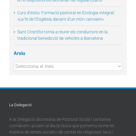
Curs d’estiu: Formació pastoral en Ecologia Integral:
«La fe de l’Església davant d’un món canviant»
Sant Cristòfol torna a reunir els conductors en la
tradicional benedicció de vehicles a Barcelona
Arxiu
Arxius
La Delegació
A la Delegació diocesana de Pastoral Social i caritativa
coordinem i posem al dia la tasca que portem a terme en
matèria de temes socials i de caritat els religiosos, laics i