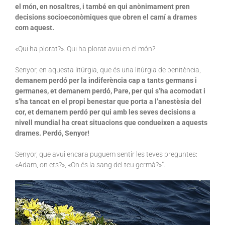
el món, en nosaltres, i també en qui anònimament pren
decisions socioeconòmiques que obren el camí a drames
com aquest.
«Qui ha plorat?». Qui ha plorat avui en el món?
Senyor, en aquesta litúrgia, que és una litúrgia de penitència,
demanem perdó per la indiferència cap a tants germans i
germanes, et demanem perdó, Pare, per qui s’ha acomodat i
s’ha tancat en el propi benestar que porta a l’anestèsia del
cor, et demanem perdó per qui amb les seves decisions a
nivell mundial ha creat situacions que condueixen a aquests
drames. Perdó, Senyor!
Senyor, que avui encara puguem sentir les teves preguntes:
«Adam, on ets?», «On és la sang del teu germà?»”.