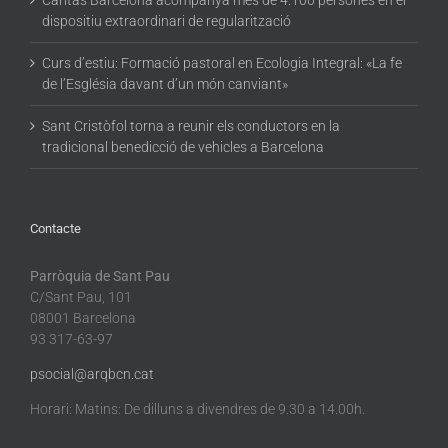
dispositiu extraordinari de regularització
Curs d’estiu: Formació pastoral en Ecologia Integral: «La fe
de l’Església davant d’un món canviant»
Sant Cristòfol torna a reunir els conductors en la
tradicional benedicció de vehicles a Barcelona
Contacte
Parròquia de Sant Pau
C/Sant Pau, 101
08001 Barcelona
93 317-63-97
psocial@arqbcn.cat
Horari: Matins: De dilluns a divendres de 9.30 a 14.00h.