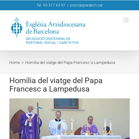
Skip
Tel. 93 317 63 97
|
psocial@arqbcn.cat
to
content
Home
Homilia del viatge del Papa Francesc a Lampedusa
Homilia del viatge del Papa
Francesc a Lampedusa
View
Larger
Image