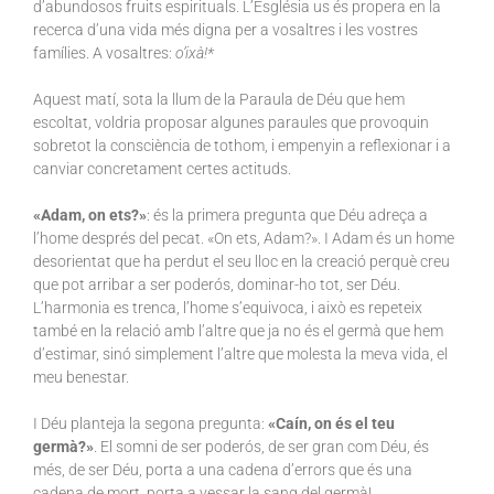
d’abundosos fruits espirituals. L’Església us és propera en la
recerca d’una vida més digna per a vosaltres i les vostres
famílies. A vosaltres:
o’ixà!*
Aquest matí, sota la llum de la Paraula de Déu que hem
escoltat, voldria proposar algunes paraules que provoquin
sobretot la consciència de tothom, i empenyin a reflexionar i a
canviar concretament certes actituds.
«Adam, on ets?»
: és la primera pregunta que Déu adreça a
l’home després del pecat. «On ets, Adam?». I Adam és un home
desorientat que ha perdut el seu lloc en la creació perquè creu
que pot arribar a ser poderós, dominar-ho tot, ser Déu.
L’harmonia es trenca, l’home s’equivoca, i això es repeteix
també en la relació amb l’altre que ja no és el germà que hem
d’estimar, sinó simplement l’altre que molesta la meva vida, el
meu benestar.
I Déu planteja la segona pregunta:
«Caín, on és el teu
germà?»
. El somni de ser poderós, de ser gran com Déu, és
més, de ser Déu, porta a una cadena d’errors que és una
cadena de mort, porta a vessar la sang del germà!