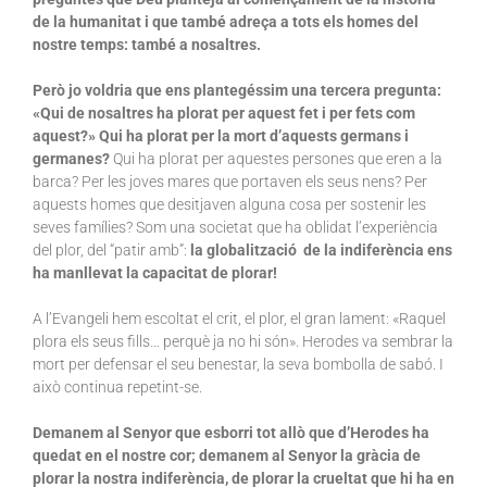
de la humanitat i que també adreça a tots els homes del
nostre temps: també a nosaltres.
Però jo voldria que ens plantegéssim una tercera pregunta:
«Qui de nosaltres ha plorat per aquest fet i per fets com
aquest?» Qui ha plorat per la mort d’aquests germans i
germanes?
Qui ha plorat per aquestes persones que eren a la
barca? Per les joves mares que portaven els seus nens? Per
aquests homes que desitjaven alguna cosa per sostenir les
seves famílies? Som una societat que ha oblidat l’experiència
del plor, del “patir amb”:
la globalització de la indiferència ens
ha manllevat la capacitat de plorar!
A l’Evangeli hem escoltat el crit, el plor, el gran lament: «Raquel
plora els seus fills… perquè ja no hi són». Herodes va sembrar la
mort per defensar el seu benestar, la seva bombolla de sabó. I
això continua repetint-se.
Demanem al Senyor que esborri tot allò que d’Herodes ha
quedat en el nostre cor; demanem al Senyor la gràcia de
plorar la nostra indiferència, de plorar la crueltat que hi ha en