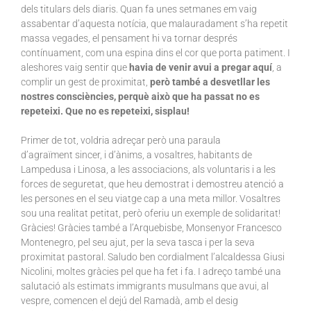
dels titulars dels diaris. Quan fa unes setmanes em vaig
assabentar d’aquesta notícia, que malauradament s’ha repetit
massa vegades, el pensament hi va tornar després
contínuament, com una espina dins el cor que porta patiment. I
aleshores vaig sentir que
havia de venir avui a pregar aquí
, a
complir un gest de proximitat,
però també a desvetllar les
nostres consciències, perquè això que ha passat no es
repeteixi. Que no es repeteixi, sisplau!
Primer de tot, voldria adreçar però una paraula
d’agraïment sincer, i d’ànims, a vosaltres, habitants de
Lampedusa i Linosa, a les associacions, als voluntaris i a les
forces de seguretat, que heu demostrat i demostreu atenció a
les persones en el seu viatge cap a una meta millor. Vosaltres
sou una realitat petitat, però oferiu un exemple de solidaritat!
Gràcies! Gràcies també a l’Arquebisbe, Monsenyor Francesco
Montenegro, pel seu ajut, per la seva tasca i per la seva
proximitat pastoral. Saludo ben cordialment l’alcaldessa Giusi
Nicolini, moltes gràcies pel que ha fet i fa. I adreço també una
salutació als estimats immigrants musulmans que avui, al
vespre, comencen el dejú del Ramadà, amb el desig