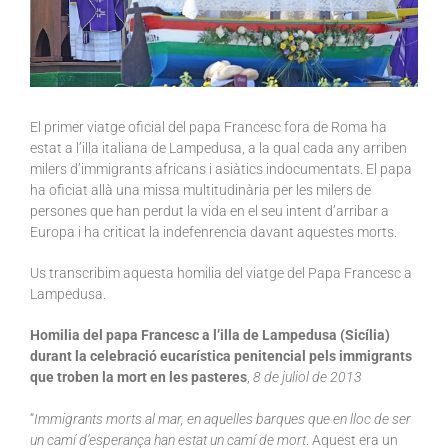
El primer viatge oficial del papa Francesc fora de Roma ha
estat a l’illa italiana de Lampedusa, a la qual cada any arriben
milers d’immigrants africans i asiàtics indocumentats. El papa
ha oficiat allà una missa multitudinària per les milers de
persones que han perdut la vida en el seu intent d’arribar a
Europa i ha criticat la indefenrencia davant aquestes morts.
Us transcribim aquesta homilia del viatge del Papa Francesc a
Lampedusa.
Homilia del papa Francesc a l’illa de Lampedusa (Sicília)
durant la celebració eucarística penitencial pels immigrants
que troben la mort en les pasteres
,
8 de juliol de 2013
“
Immigrants morts al mar, en aquelles barques que en lloc de ser
un camí d’esperança han estat un camí de mort
. Aquest era un