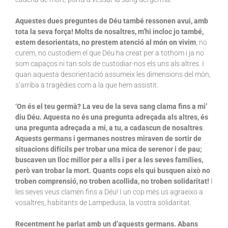
Aquestes dues preguntes de Déu també ressonen avui, amb
tota la seva força! Molts de nosaltres, m’hi incloc jo també,
estem desorientats, no prestem atenció al món on vivim
, no
curem, no custodiem el que Déu ha creat per a tothom i ja no
som capaços ni tan sols de custodiar-nos els uns als altres. I
quan aquesta desorientació assumeix les dimensions del món,
s’arriba a tragèdies com a la que hem assistit.
‘On és el teu germà? La veu de la seva sang clama fins a mi’
diu Déu. Aquesta no és una pregunta adreçada als altres, és
una pregunta adreçada a mi, a tu, a cadascun de nosaltres
.
Aquests germans i germanes nostres miraven de sortir de
situacions difícils per trobar una mica de serenor i de pau;
buscaven un lloc millor per a ells i per a les seves famílies,
però van trobar la mort. Quants cops els qui busquen això no
troben comprensió, no troben acollida, no troben solidaritat!
I
les seves veus clamen fins a Déu! I un cop més us agraeixo a
vosaltres, habitants de Lampedusa, la vostra solidaritat.
Recentment he parlat amb un d’aquests germans. Abans