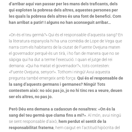
d’arribar aquí van passar per les mans dels traficants, dels
qui exploten la pobresa dels altres, aquestes persones per
les quals la pobresa dels altres és una font de benefici. Com
han arribat a patir! I alguns no han aconseguit arribar…
«On és el teu germà?» Qui és el responsable d’aquesta sang? En
la literatura espanyola hi ha una comèdia de Lope de Vega que
narra com els habitants de la ciutat de Fuente Ovejuna maten
el governador perquè és un tirà, i ho fan de manera que no se
sàpiga qui ha dut a terme l’execució. I quan el jutge del rei
demana: «Qui ha matat el governador?», tots contesten:
«Fuente Ovejuna, senyor!». Tothom i ningú! Avui aquesta
pregunta també emergeix amb força:
Qui és el responsable de
la sang d’aquests germans i germanes? Ningú! Tots
contestem això: no sóc pas jo, jo no hi tinc res a veure, deuen
ser els altres, no pas jo.
Però Déu ens demana a cadascun de nosaltres: «On és la
sang del teu germà que clama fins a mi?»
. Al món, avui ningú
se sent responsable d’això,
hem perdut el sentit de la
responsabilitat fraterna
; hem caigut en l’actitud hipòcrita del