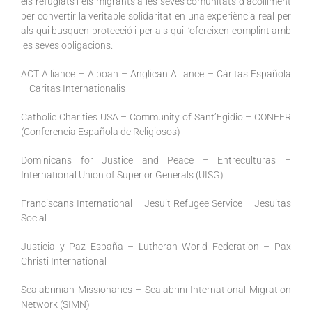
els refugiats i els migrants a les seves comunitats d’acolliment
per convertir la veritable solidaritat en una experiència real per
als qui busquen protecció i per als qui l’ofereixen complint amb
les seves obligacions.
ACT Alliance – Alboan – Anglican Alliance – Cáritas Española
– Caritas Internationalis
Catholic Charities USA – Community of Sant’Egidio – CONFER
(Conferencia Española de Religiosos)
Dominicans for Justice and Peace – Entreculturas –
International Union of Superior Generals (UISG)
Franciscans International – Jesuit Refugee Service – Jesuitas
Social
Justicia y Paz España – Lutheran World Federation – Pax
Christi International
Scalabrinian Missionaries – Scalabrini International Migration
Network (SIMN)