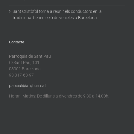
Sant Cristòfol torna a reunir els conductors en la
tradicional benedicció de vehicles a Barcelona
Contacte
Parròquia de Sant Pau
C/Sant Pau, 101
08001 Barcelona
93 317-63-97
psocial@arqbcn.cat
Horari: Matins: De dilluns a divendres de 9.30 a 14.00h.