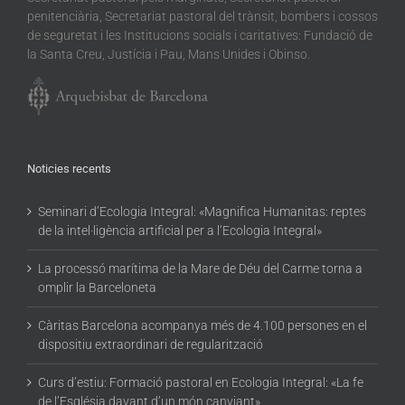
penitenciària, Secretariat pastoral del trànsit, bombers i cossos
de seguretat i les Institucions socials i caritatives: Fundació de
la Santa Creu, Justícia i Pau, Mans Unides i Obinso.
Noticies recents
Seminari d’Ecologia Integral: «Magnifica Humanitas: reptes
de la intel·ligència artificial per a l’Ecologia Integral»
La processó marítima de la Mare de Déu del Carme torna a
omplir la Barceloneta
Càritas Barcelona acompanya més de 4.100 persones en el
dispositiu extraordinari de regularització
Curs d’estiu: Formació pastoral en Ecologia Integral: «La fe
de l’Església davant d’un món canviant»