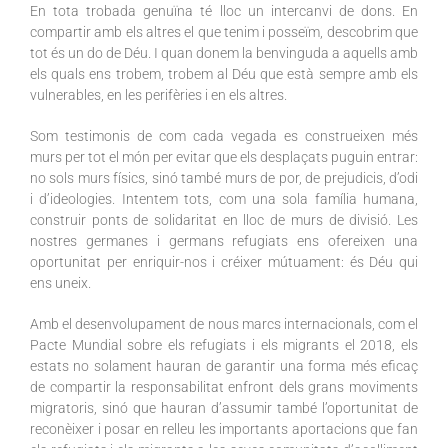
En tota trobada genuïna té lloc un intercanvi de dons. En
compartir amb els altres el que tenim i posseïm, descobrim que
tot és un do de Déu. I quan donem la benvinguda a aquells amb
els quals ens trobem, trobem al Déu que està sempre amb els
vulnerables, en les perifèries i en els altres.
Som testimonis de com cada vegada es construeixen més
murs per tot el món per evitar que els desplaçats puguin entrar:
no sols murs físics, sinó també murs de por, de prejudicis, d’odi
i d’ideologies. Intentem tots, com una sola família humana,
construir ponts de solidaritat en lloc de murs de divisió. Les
nostres germanes i germans refugiats ens ofereixen una
oportunitat per enriquir-nos i créixer mútuament: és Déu qui
ens uneix.
Amb el desenvolupament de nous marcs internacionals, com el
Pacte Mundial sobre els refugiats i els migrants el 2018, els
estats no solament hauran de garantir una forma més eficaç
de compartir la responsabilitat enfront dels grans moviments
migratoris, sinó que hauran d’assumir també l’oportunitat de
reconèixer i posar en relleu les importants aportacions que fan