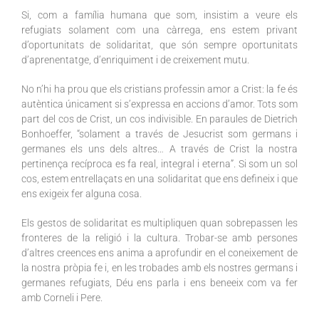
Si, com a família humana que som, insistim a veure els
refugiats solament com una càrrega, ens estem privant
d’oportunitats de solidaritat, que són sempre oportunitats
d’aprenentatge, d’enriquiment i de creixement mutu.
No n’hi ha prou que els cristians professin amor a Crist: la fe és
autèntica únicament si s’expressa en accions d’amor. Tots som
part del cos de Crist, un cos indivisible. En paraules de Dietrich
Bonhoeffer, “solament a través de Jesucrist som germans i
germanes els uns dels altres… A través de Crist la nostra
pertinença recíproca es fa real, integral i eterna”. Si som un sol
cos, estem entrellaçats en una solidaritat que ens defineix i que
ens exigeix fer alguna cosa.
Els gestos de solidaritat es multipliquen quan sobrepassen les
fronteres de la religió i la cultura. Trobar-se amb persones
d’altres creences ens anima a aprofundir en el coneixement de
la nostra pròpia fe i, en les trobades amb els nostres germans i
germanes refugiats, Déu ens parla i ens beneeix com va fer
amb Corneli i Pere.