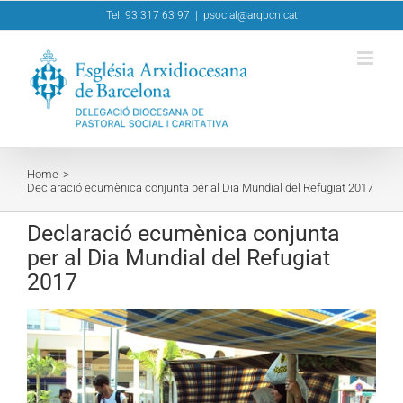
Skip
Tel. 93 317 63 97
|
psocial@arqbcn.cat
to
content
Home
Declaració ecumènica conjunta per al Dia Mundial del Refugiat 2017
Declaració ecumènica conjunta
per al Dia Mundial del Refugiat
2017
View
Larger
Image