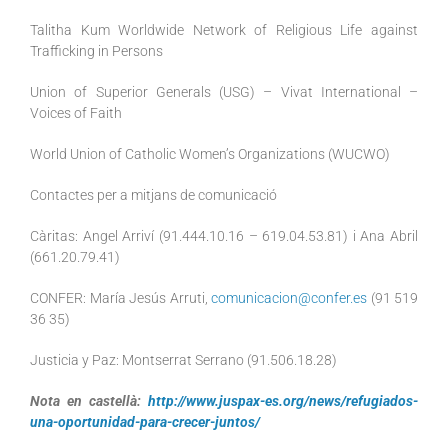
Talitha Kum Worldwide Network of Religious Life against
Trafficking in Persons
Union of Superior Generals (USG) – Vivat International –
Voices of Faith
World Union of Catholic Women’s Organizations (WUCWO)
Contactes per a mitjans de comunicació
Càritas: Angel Arriví (91.444.10.16 – 619.04.53.81) i Ana Abril
(661.20.79.41)
CONFER: María Jesús Arruti,
comunicacion@confer.es
(91 519
36 35)
Justicia y Paz: Montserrat Serrano (91.506.18.28)
Nota en castellà:
http://www.juspax-es.org/news/refugiados-
una-oportunidad-para-crecer-juntos/