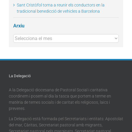
Sant Cristòfol torna a reunir els conductors en la
tradicional benedicció de vehicles a Barcelona
Arxiu
Arxius
La Delegació
A la Delegació diocesana de Pastoral Social i caritativa
coordinem i posem al dia la tasca que portem a terme en
matèria de temes socials i de caritat els religiosos, laics i
preveres.
La Delegació està formada pel Secretariats i entitats: Apostolat
del mar, Càritas, Secretariat pastoral amb migrants,
Secretariat pastoral pels marginats, Secretariat pastoral