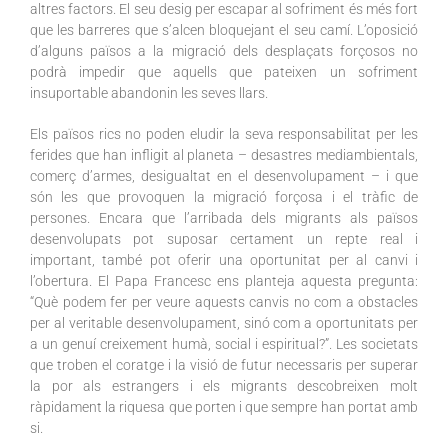
altres factors. El seu desig per escapar al sofriment és més fort
que les barreres que s’alcen bloquejant el seu camí. L’oposició
d’alguns països a la migració dels desplaçats forçosos no
podrà impedir que aquells que pateixen un sofriment
insuportable abandonin les seves llars.
Els països rics no poden eludir la seva responsabilitat per les
ferides que han infligit al planeta – desastres mediambientals,
comerç d’armes, desigualtat en el desenvolupament – i que
són les que provoquen la migració forçosa i el tràfic de
persones. Encara que l’arribada dels migrants als països
desenvolupats pot suposar certament un repte real i
important, també pot oferir una oportunitat per al canvi i
l’obertura. El Papa Francesc ens planteja aquesta pregunta:
“Què podem fer per veure aquests canvis no com a obstacles
per al veritable desenvolupament, sinó com a oportunitats per
a un genuí creixement humà, social i espiritual?”. Les societats
que troben el coratge i la visió de futur necessaris per superar
la por als estrangers i els migrants descobreixen molt
ràpidament la riquesa que porten i que sempre han portat amb
si.