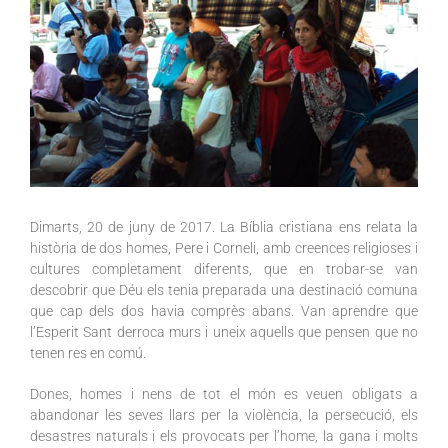
Dimarts, 20 de juny de 2017. La Bíblia cristiana ens relata la
història de dos homes, Pere i Corneli, amb creences religioses i
cultures completament diferents, que en trobar-se van
descobrir que Déu els tenia preparada una destinació comuna
que cap dels dos havia comprès abans. Van aprendre que
l’Esperit Sant derroca murs i uneix aquells que pensen que no
tenen res en comú.
Dones, homes i nens de tot el món es veuen obligats a
abandonar les seves llars per la violència, la persecució, els
desastres naturals i els provocats per l’home, la gana i molts