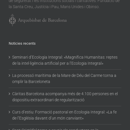
de seguretat i les Institucions socials i caritatives: Fundació de
la Santa Creu, Justícia i Pau, Mans Unides i Obinso.
Noticies recents
Seminari d’Ecologia Integral: «Magnifica Humanitas: reptes
de la intel·ligència artificial per a l’Ecologia Integral»
La processó marítima de la Mare de Déu del Carme torna a
omplir la Barceloneta
Càritas Barcelona acompanya més de 4.100 persones en el
dispositiu extraordinari de regularització
Curs d’estiu: Formació pastoral en Ecologia Integral: «La fe
de l’Església davant d’un món canviant»