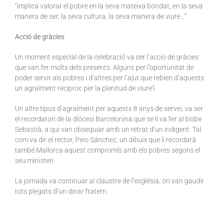
“implica valorar el pobre en la seva mateixa bondat, en la seva
manera de ser, la seva cultura, la seva manera de viure…”
Acció de gràcies
Un moment especial de la celebració va ser l’acció de gràcies
que van fer molts dels presents. Alguns per l’oportunitat de
poder servir als pobres i d’altres per l’ajut que rebien d’aquests
un agraïment recíproc per la plenitud de viure’l.
Un altre tipus d’agraïment per aquests 8 anys de servei, va ser
el recordatori de la diòcesi Barcelonina que se li va fer al bisbe
Sebastià, a qui van obsequiar amb un retrat d’un indigent. Tal
com va dir el rector,
Peio
Sánchez, un dibuix que li recordarà
també Mallorca aquest compromís amb els pobres segons el
seu ministeri.
La jornada va continuar al claustre de l’església, on van gaudir
tots plegats d’un dinar fratern.