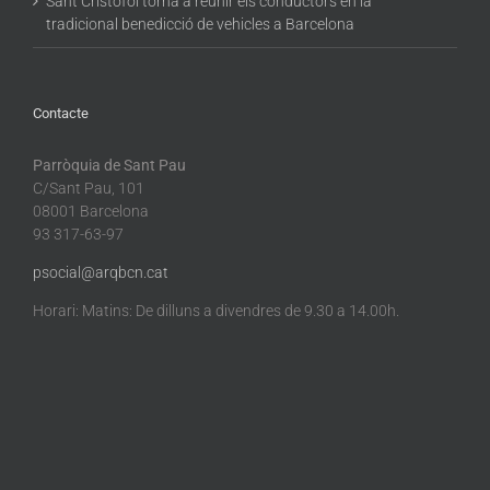
Sant Cristòfol torna a reunir els conductors en la
tradicional benedicció de vehicles a Barcelona
Contacte
Parròquia de Sant Pau
C/Sant Pau, 101
08001 Barcelona
93 317-63-97
psocial@arqbcn.cat
Horari: Matins: De dilluns a divendres de 9.30 a 14.00h.