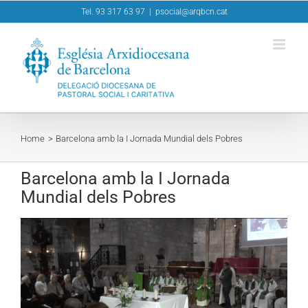
Skip
Tel. 93 317 63 97
|
psocial@arqbcn.cat
to
content
Home
Barcelona amb la I Jornada Mundial dels Pobres
Barcelona amb la I Jornada
Mundial dels Pobres
View
Larger
Image