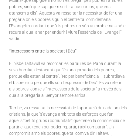
Molins- que sapiguem no només pregar pels pobres i amb els
pobres, sinó que sapiguem sortir a buscar-los, que ens
atansem a ells”. Aquesta va ressaltar la necessitat de fer una
pregària on els pobres siguin el centre tal com demana
l’Evangeli recordant que “els pobres no són un problema sinó el
recurs al qual anar per endurir i viure l’essència de l’Evangeli”,
va dir.
“Intercessors entre la societat i Déu”
El bisbe Taltavull va recordar les paraules del Papa durant la
seva homilia, destacant que “és una jornada dels pobres,
perquè ells estan al centre”. “No per beneficència – subratllava
el bisbe- sinó perquè ells són l’expressió de Déu”. Es va referir
als pobres, com els “intercessors de la societat” a través dels
quals la pregària al Senyor sempre arriba.
També, va ressaltar la necessitat de l’aportació de cada un dels
cristians, ja que “s’avança amb tots els esforços que fan
aquells “petits grups i comunitats” que tenen la consciència de
partir el que tenen per poder repartir, i així compartir”. Un
compromís amb els pobres, que tal com va dir Taltavull,