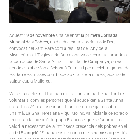
Aquest
19 de novembre
s’ha celebrat
la primera Jornada
Mundial dels Pobres,
un dia dedicat als preferits de Déu,
convocat pel Sant Pare com a resultat de l’Any de la
Misericòrdia. L’Església de Barcelona va celebrar la Jornada a
la parròquia de Santa Anna, l’Hospital de Campanya, on va
acudir el bisbe Mons. Sebastià Taltavull per a celebrar ja una de
les darreres misses com bisbe auxiliar de la diòcesi, abans de
salpar cap a Mallorca.
Va ser un acte multitudinari i plural, on van participar tant els
voluntaris, com les persones que hi acudeixen a Santa Anna
durant les 24 h a buscar un llit, un lloc on menjar o, sobretot,
una mà. La
Gna
. Teresiana
Viqui
Molins, va iniciar la celebració
recordant la intenció del papa Francesc, que se “subratlli i es
valori la necessitat de la intrínseca presència dels pobres en el
si de l’Evangeli”. “El papa ens demana en el seu missatge –
dèia