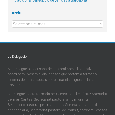
tradicional benedicció de vehicles a Barcelona
Arxiu
Arxius
La Delegació
A la Delegació diocesana de Pastoral Social i caritativa
coordinem i posem al dia la tasca que portem a terme en
matèria de temes socials i de caritat els religiosos, laics i
preveres.
La Delegació està formada pel Secretariats i entitats: Apostolat
del mar, Càritas, Secretariat pastoral amb migrants,
Secretariat pastoral pels marginats, Secretariat pastoral
penitenciària, Secretariat pastoral del trànsit, bombers i cossos