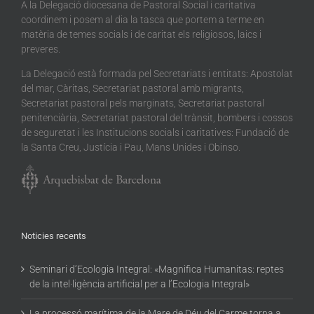
A la Delegació diocesana de Pastoral Social i caritativa
coordinem i posem al dia la tasca que portem a terme en
matèria de temes socials i de caritat els religiosos, laics i
preveres.
La Delegació està formada pel Secretariats i entitats: Apostolat
del mar, Càritas, Secretariat pastoral amb migrants,
Secretariat pastoral pels marginats, Secretariat pastoral
penitenciària, Secretariat pastoral del trànsit, bombers i cossos
de seguretat i les Institucions socials i caritatives: Fundació de
la Santa Creu, Justícia i Pau, Mans Unides i Obinso.
Noticies recents
Seminari d’Ecologia Integral: «Magnifica Humanitas: reptes
de la intel·ligència artificial per a l’Ecologia Integral»
La processó marítima de la Mare de Déu del Carme torna a