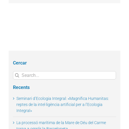
Cercar
Search
for:
Recents
Seminari d’Ecologia Integral: «Magnifica Humanitas:
reptes de la intel·ligència artificial per a l’Ecologia
Integral»
La processó marítima de la Mare de Déu del Carme
torna a omplir la Barceloneta