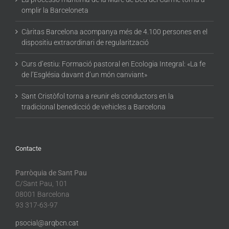
omplir la Barceloneta
Càritas Barcelona acompanya més de 4.100 persones en el
dispositiu extraordinari de regularització
Curs d’estiu: Formació pastoral en Ecologia Integral: «La fe
de l’Església davant d’un món canviant»
Sant Cristòfol torna a reunir els conductors en la
tradicional benedicció de vehicles a Barcelona
Contacte
Parròquia de Sant Pau
C/Sant Pau, 101
08001 Barcelona
93 317-63-97
psocial@arqbcn.cat