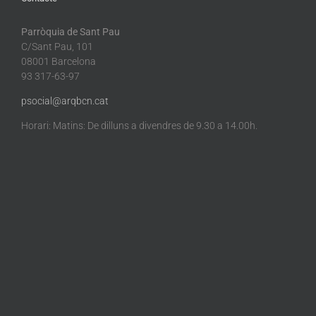
Parròquia de Sant Pau
C/Sant Pau, 101
08001 Barcelona
93 317-63-97
psocial@arqbcn.cat
Horari: Matins: De dilluns a divendres de 9.30 a 14.00h.