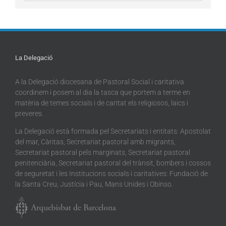
La Delegació
A la Delegació diocesana de Pastoral Social i caritativa
coordinem i posem al dia la tasca que portem a terme en
matèria de temes socials i de caritat els religiosos, laics i
preveres.
La Delegació està formada pel Secretariats i entitats: Apostolat
del mar, Càritas, Secretariat pastoral amb migrants,
Secretariat pastoral pels marginats, Secretariat pastoral
penitenciària, Secretariat pastoral del trànsit, bombers i cossos
de seguretat i les Institucions socials i caritatives: Fundació de
la Santa Creu, Justícia i Pau, Mans Unides i Obinso.