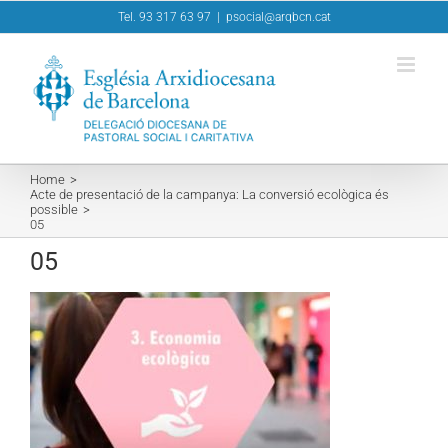
Skip
Tel. 93 317 63 97
|
psocial@arqbcn.cat
to
content
Home
Acte de presentació de la campanya: La conversió ecològica és
possible
05
05