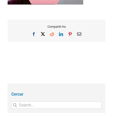
Compartir-ho
Facebook
X
Reddit
LinkedIn
Pinterest
Email
Cercar
Search
for: